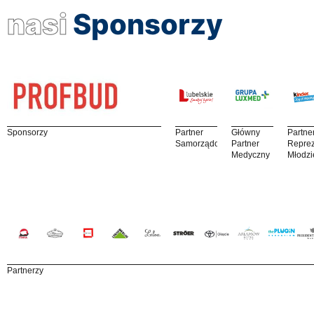
nasi
Sponsorzy
Sponsorzy
Partner
Główny
Partne
Samorządowy
Partner
Reprez
Medyczny
Młodzi
Partnerzy