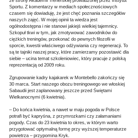
ze strony Akademii Trenerskiej prowadzonej przez Instytut
Sportu. Z komentarzy w mediach społecznościowych
czasem się dowiaduję, że jest chęć poznania szczegółów
naszych zajęć. W mojej opinii ta wiedza jest
ogólnodostępna i nie stanowi jakiejś wielkiej tajemnicy.
Szkopuł tkwi w tym, jak zmotywować zawodników do
ciężkich treningów, przekonać do pewnych filozofii w
sporcie, kwestii właściwego odżywiania czy regeneracji. To
są te tajniki naszej pracy, które zamierzamy pozostawić dla
siebie – ucina temat szkoleniowiec, który pracuje z polską
reprezentacją od 2009 roku.
Zgrupowanie kadry kajakarek w Montebello zakończy się
30 marca. Start naszego obozu treningowego we włoskiej
Sabaudii jest zaplanowany jeszcze przed Świętami
Wielkanocnymi (6 kwietnia).
– Do końca kwietnia, a nawet w maju pogoda w Polsce
potrafi być kapryśna, z przymrozkami czy załamaniami
pogody. Czas do 23 kwietnia to okres, w którym warto
przygotować optymalną formę przy wyższej temperaturze
powietrza – przypomina Kryk.