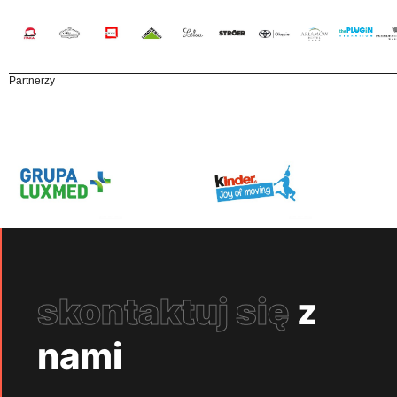
Partnerzy
skontaktuj się
z
nami