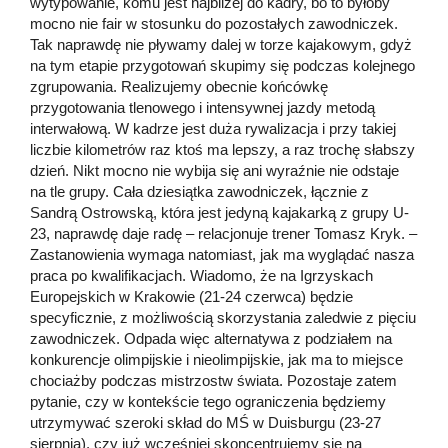
wytypowanie, komu jest najbliżej do kadry, bo to byłoby
mocno nie fair w stosunku do pozostałych zawodniczek.
Tak naprawdę nie pływamy dalej w torze kajakowym, gdyż
na tym etapie przygotowań skupimy się podczas kolejnego
zgrupowania. Realizujemy obecnie końcówkę
przygotowania tlenowego i intensywnej jazdy metodą
interwałową. W kadrze jest duża rywalizacja i przy takiej
liczbie kilometrów raz ktoś ma lepszy, a raz trochę słabszy
dzień. Nikt mocno nie wybija się ani wyraźnie nie odstaje
na tle grupy. Cała dziesiątka zawodniczek, łącznie z
Sandrą Ostrowską, która jest jedyną kajakarką z grupy U-
23, naprawdę daje radę – relacjonuje trener Tomasz Kryk. –
Zastanowienia wymaga natomiast, jak ma wyglądać nasza
praca po kwalifikacjach. Wiadomo, że na Igrzyskach
Europejskich w Krakowie (21-24 czerwca) będzie
specyficznie, z możliwością skorzystania zaledwie z pięciu
zawodniczek. Odpada więc alternatywa z podziałem na
konkurencje olimpijskie i nieolimpijskie, jak ma to miejsce
chociażby podczas mistrzostw świata. Pozostaje zatem
pytanie, czy w kontekście tego ograniczenia będziemy
utrzymywać szeroki skład do MŚ w Duisburgu (23-27
sierpnia), czy już wcześniej skoncentrujemy się na