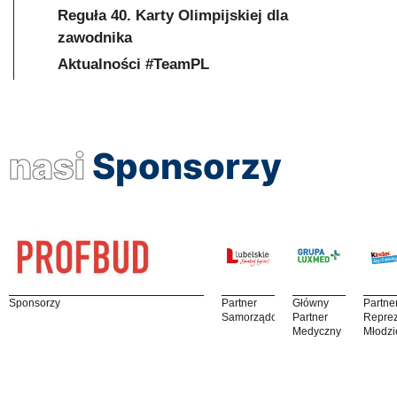
Reguła 40. Karty Olimpijskiej dla
zawodnika
Aktualności #TeamPL
nasi
Sponsorzy
Sponsorzy
Partner
Główny
Partne
Samorządowy
Partner
Reprez
Medyczny
Młodzi