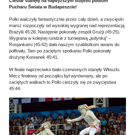
Cieślar stanęły na najwyższym stopniu podium
Pucharu Świata w Budapeszcie!
Polki walczyły fantastycznie przez cały dzień, a zwycięski
marsz rozpoczęły od wysokiej wygranej nad reprezentacją
Brazylii 45:28. Następnie pokonały zespół Gruzji (45:25).
Wygrana w kolejnej rundzie z turniejową „jedynką” –
Rosjankami (45:42) dała naszym szablistkom awans do
półfinału. Tam po zaciętym spotkaniu Polki pokonały
drużynę Koreanek 45:41.
W finale naprzeciwko biało-czerwonych stanęły Włoszki.
Mecz finałowy od początku był wyrównany, ale po
zaciętych walkach to Polki cieszyły się ze zwycięstwa
45:44.