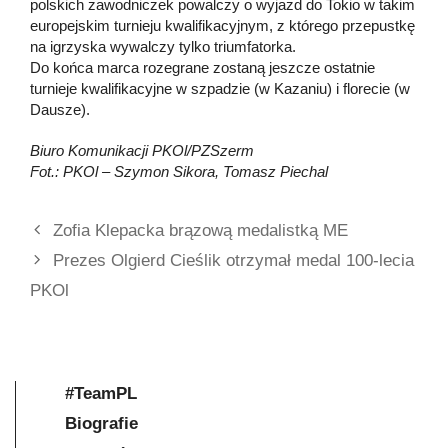
polskich zawodniczek powalczy o wyjazd do Tokio w takim
europejskim turnieju kwalifikacyjnym, z którego przepustkę
na igrzyska wywalczy tylko triumfatorka.
Do końca marca rozegrane zostaną jeszcze ostatnie
turnieje kwalifikacyjne w szpadzie (w Kazaniu) i florecie (w
Dausze).
Biuro Komunikacji PKOl/PZSzerm
Fot.: PKOl – Szymon Sikora, Tomasz Piechal
Zofia Klepacka brązową medalistką ME
Prezes Olgierd Cieślik otrzymał medal 100-lecia
PKOl
#TeamPL
Biografie