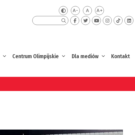
A-
A
A+
Zmień kontrast
Mniejsza czcionka
Domyślna czcionka
Większa czcion
Szukaj
Centrum Olimpijskie
Dla mediów
Kontakt