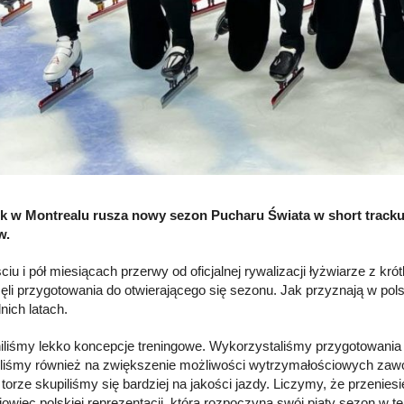
ek w Montrealu rusza nowy sezon Pucharu Świata w short track
w.
iu i pół miesiącach przerwy od oficjalnej rywalizacji łyżwiarze z kró
ęli przygotowania do otwierającego się sezonu. Jak przyznają w pol
nich latach.
iliśmy lekko koncepcje treningowe. Wykorzystaliśmy przygotowania n
liśmy również na zwiększenie możliwości wytrzymałościowych zawo
orze skupiliśmy się bardziej na jakości jazdy. Liczymy, że przenies
owiec polskiej reprezentacji, która rozpoczyna swój piąty sezon w tej 