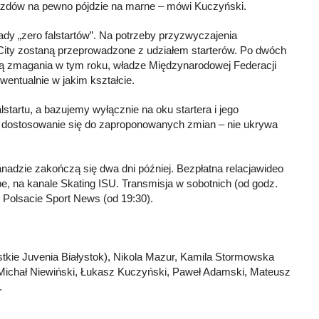
zejazdów na pewno pójdzie na marne – mówi Kuczyński.
ady „zero falstartów”. Na potrzeby przyzwyczajenia
City zostaną przeprowadzone z udziałem starterów. Po dwóch
zą zmagania w tym roku, władze Międzynarodowej Federacji
wentualnie w jakim kształcie.
startu, a bazujemy wyłącznie na oku startera i jego
ak dostosowanie się do zaproponowanych zmian – nie ukrywa
adzie zakończą się dwa dni później. Bezpłatna relacjawideo
, na kanale Skating ISU. Transmisja w sobotnich (od godz.
w Polsacie Sport News (od 19:30).
tkie Juvenia Białystok), Nikola Mazur, Kamila Stormowska
 Michał Niewiński, Łukasz Kuczyński, Paweł Adamski, Mateusz
.