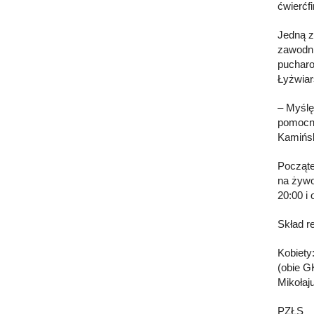
ćwierćf
Jedną z
zawodni
pucharo
Łyżwiar
– Myślę
pomocni
Kamińs
Począte
na żywo
20:00 i
Skład r
Kobiety
(obie G
Mikołaj
PZŁS