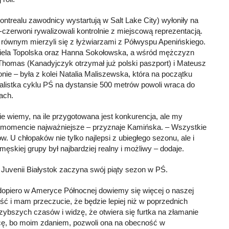
ntrealu zawodnicy wystartują w Salt Lake City) wyłoniły na
-czerwoni rywalizowali kontrolnie z miejscową reprezentacją.
 równym mierzyli się z łyżwiarzami z Półwyspu Apenińskiego.
riela Topolska oraz Hanna Sokołowska, a wśród mężczyzn
Thomas (Kanadyjczyk otrzymał już polski paszport) i Mateusz
ie – była z kolei Natalia Maliszewska, która na początku
alistka cyklu PŚ na dystansie 500 metrów powoli wraca do
ach.
e wiemy, na ile przygotowana jest konkurencja, ale my
tym momencie najważniejsze – przyznaje Kamińska. – Wszystkie
 U chłopaków nie tylko najlepsi z ubiegłego sezonu, ale i
męskiej grupy był najbardziej realny i możliwy – dodaje.
uvenii Białystok zaczyna swój piąty sezon w PŚ.
 dopiero w Ameryce Północnej dowiemy się więcej o naszej
ć i mam przeczucie, że będzie lepiej niż w poprzednich
szybszych czasów i widzę, że otwiera się furtka na złamanie
icę, bo moim zdaniem, pozwoli ona na obecność w