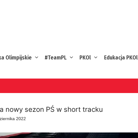
ka Olimpijskie
#TeamPL
PKOl
Edukacja PKOl
a nowy sezon PŚ w short tracku
ziernika 2022