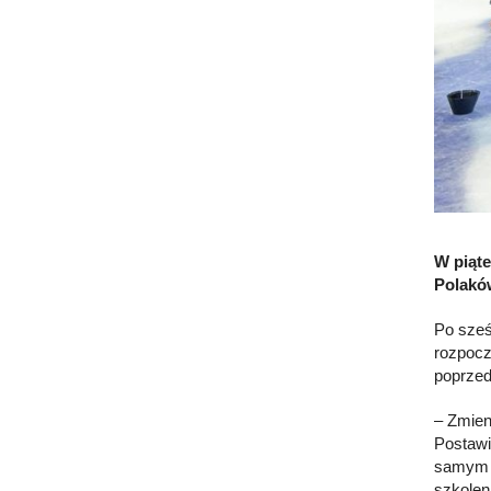
W piąt
Polakó
Po sześc
rozpocz
poprzed
– Zmien
Postawi
samym t
szkoleni