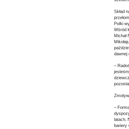
Skład n
przełom
Polki w
Wśród k
Michał 
Mikołaj
paździe
dawnej 
– Radoś
jesteśm
dziewcz
pozosta
Zmotywo
– Forma
dyspozy
latach.
bariery