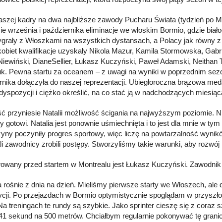
aszej kadry na dwa najbliższe zawody Pucharu Świata (tydzień po Mo
ie września i października eliminacje we włoskim Bormio, gdzie biało
ygrały z Włoszkami na wszystkich dystansach, a Polacy jak równy z
obiet kwalifikacje uzyskały Nikola Mazur, Kamila Stormowska, Gab
Niewiński, DianeSellier, Łukasz Kuczyński, Paweł Adamski, Neithan 
uk. Pewna startu za oceanem – z uwagi na wyniki w poprzednim sezon
rnika dołączyła do naszej reprezentacji. Ubiegłoroczna brązowa med
dyspozycji i ciężko określić, na co stać ją w nadchodzących miesiąc
ć przyniesie Natalii możliwość ścigania na najwyższym poziomie. Ni
y gotowi. Natalia jest ponownie uśmiechnięta i to jest dla mnie w 
yny poczyniły progres sportowy, więc liczę na powtarzalność wyników.
li zawodnicy zrobili postępy. Stworzyliśmy takie warunki, aby rozwój 
wany przed startem w Montrealu jest Łukasz Kuczyński. Zawodnik J
 rośnie z dnia na dzień. Mieliśmy pierwsze starty we Włoszech, ale
cji. Po przejazdach w Bormio optymistycznie spoglądam w przyszłoś
 Na treningach te rundy są szybkie. Jako sprinter cieszę się z coraz 
 41 sekund na 500 metrów. Chciałbym regularnie pokonywać tę gran