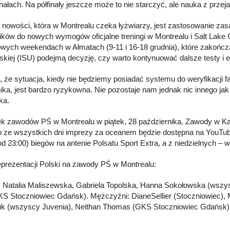
inałach. Na półfinały jeszcze może to nie starczyć, ale nauka z pr
 nowości, która w Montrealu czeka łyżwiarzy, jest zastosowanie zas
ków do nowych wymogów oficjalne treningi w Montrealu i Salt Lake 
wych weekendach w Ałmatach (9-11 i 16-18 grudnia), które zakońc
skiej (ISU) podejmą decyzję, czy warto kontynuować dalsze testy i e
, że sytuacja, kiedy nie będziemy posiadać systemu do weryfikacji fal
ka, jest bardzo ryzykowna. Nie pozostaje nam jednak nic innego j
ka.
k zawodów PŚ w Montrealu w piątek, 28 października. Zawody w Kan
 ze wszystkich dni imprezy za oceanem będzie dostępna na YouTube
 od 23:00) biegów na antenie Polsatu Sport Extra, a z niedzielnych – 
eprezentacji Polski na zawody PŚ w Montrealu:
: Natalia Maliszewska, Gabriela Topolska, Hanna Sokołowska (wszys
KS Stoczniowiec Gdańsk). Mężczyźni: DianeSellier (Stoczniowiec),
uk (wszyscy Juvenia), Neithan Thomas (GKS Stoczniowiec Gdańsk)