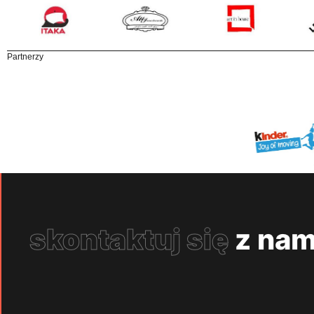
Partnerzy
skontaktuj się
z nam