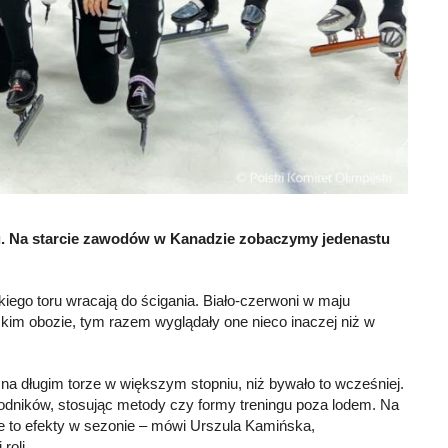
u. Na starcie zawodów w Kanadzie zobaczymy jedenastu
tkiego toru wracają do ścigania. Biało-czerwoni w maju
skim obozie, tym razem wyglądały one nieco inaczej niż w
a długim torze w większym stopniu, niż bywało to wcześniej.
dników, stosując metody czy formy treningu poza lodem. Na
ie to efekty w sezonie – mówi Urszula Kamińska,
roli.