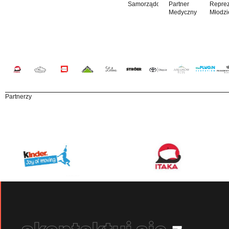
Samorządowy
Partner
Reprez
Medyczny
Młodzi
Partnerzy