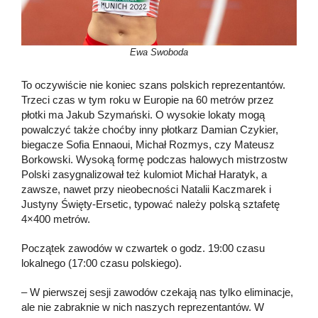
Ewa Swoboda
To oczywiście nie koniec szans polskich reprezentantów.
Trzeci czas w tym roku w Europie na 60 metrów przez
płotki ma Jakub Szymański. O wysokie lokaty mogą
powalczyć także choćby inny płotkarz Damian Czykier,
biegacze Sofia Ennaoui, Michał Rozmys, czy Mateusz
Borkowski. Wysoką formę podczas halowych mistrzostw
Polski zasygnalizował też kulomiot Michał Haratyk, a
zawsze, nawet przy nieobecności Natalii Kaczmarek i
Justyny Święty-Ersetic, typować należy polską sztafetę
4×400 metrów.
Początek zawodów w czwartek o godz. 19:00 czasu
lokalnego (17:00 czasu polskiego).
– W pierwszej sesji zawodów czekają nas tylko eliminacje,
ale nie zabraknie w nich naszych reprezentantów. W