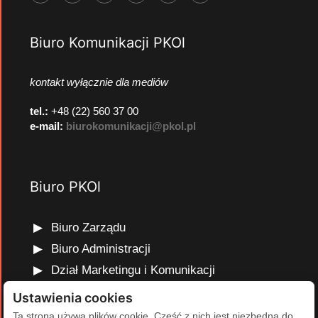
Biuro Komunikacji PKOl
kontakt wyłącznie dla mediów
tel.:
+48 (22) 560 37 00
e-mail:
biurokomunikacji@pkol.pl
Biuro PKOl
Biuro Zarządu
Biuro Administracji
Dział Marketingu i Komunikacji
Dział Edukacji Olimpijskiej
Ustawienia cookies
Dział Finansów i Kadr
Ta strona używa plików cookie. Część z nich jest niezbędna do