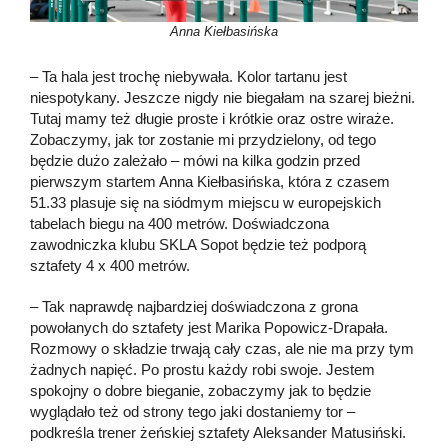
Anna Kiełbasińska
– Ta hala jest trochę niebywała. Kolor tartanu jest
niespotykany. Jeszcze nigdy nie biegałam na szarej bieżni.
Tutaj mamy też długie proste i krótkie oraz ostre wiraże.
Zobaczymy, jak tor zostanie mi przydzielony, od tego
będzie dużo zależało – mówi na kilka godzin przed
pierwszym startem Anna Kiełbasińska, która z czasem
51.33 plasuje się na siódmym miejscu w europejskich
tabelach biegu na 400 metrów. Doświadczona
zawodniczka klubu SKLA Sopot będzie też podporą
sztafety 4 x 400 metrów.
– Tak naprawdę najbardziej doświadczona z grona
powołanych do sztafety jest Marika Popowicz-Drapała.
Rozmowy o składzie trwają cały czas, ale nie ma przy tym
żadnych napięć. Po prostu każdy robi swoje. Jestem
spokojny o dobre bieganie, zobaczymy jak to będzie
wyglądało też od strony tego jaki dostaniemy tor –
podkreśla trener żeńskiej sztafety Aleksander Matusiński.