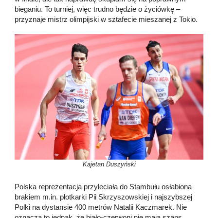
bieganiu. To turniej, więc trudno będzie o życiówkę –
przyznaje mistrz olimpijski w sztafecie mieszanej z Tokio.
Kajetan Duszyński
Polska reprezentacja przyleciała do Stambułu osłabiona
brakiem m.in. płotkarki Pii Skrzyszowskiej i najszybszej
Polki na dystansie 400 metrów Natalii Kaczmarek. Nie
oznacza to jednak, że biało-czerwoni nie mają szans