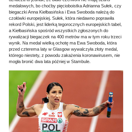
medalowych, bo choćby pięcioboistka Adrianna Sułek, czy
biegaczki Anna Kiełbasińska i Ewa Swoboda należą do
czołówki europejskiej. Sułek, która niedawno poprawiła
rekord Polski, jest liderką tegorocznych europejskich tabel,
a Kiełbasińska spośród wszystkich zgłoszonych do
rywalizacji biegaczek na 400 metrów ma w tym roku trzeci
wynik. Na medal wielką ochotę ma Ewa Swoboda, która
przed czterema laty w Glasgow wywalczyła złoty medal,
którego niestety, z powodu zakażenia koronawirusem, nie
mogła bronić dwa lata później w Stambule.