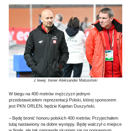
z lewej: trener Aleksander Matusiński
W biegu na 400 metrów mężczyzn jednym
przedstawicielem reprezentacji Polski, której sponsorem
jest PKN ORLEN, będzie Kajetan Duszyński.
– Będę bronić honoru polskich 400 metrów. Przyjechałem
tutaj nastawiony na dobre występy. Będę walczył o miejsce
w finale, ale tak naprawdę skupiam się na poprawnym