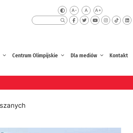
A-
A
A+
Zmień kontrast
Mniejsza czcionka
Domyślna czcionka
Większa czcion
Szukaj
Centrum Olimpijskie
Dla mediów
Kontakt
eszanych