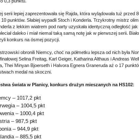
o 0,3 punktu.
ej serii lepiej zaprezentowała się Rajda, która wylądowała tuż prze
10 punktów. Słabiej wypadli Stoch i Konderla. Trzykrotny mistrz olimp
onderla z lekkim wiatrem pod narty uzyskała identyczną odległość jak
eciał daleko i miał niemal taką samą notę jak w pierwszej serii. Biał
yli konkurs na ósmej pozycji.
istrzowski obronili Niemcy, choć na półmetku lepsza od nich była Nor
finałowej Selina Freitag, Karl Geiger, Katharina Althaus i Andreas We
a, Thei Minyan Bjoerseth i Halvora Egnera Graneruda aż o 17 punktó
stwach medal na skoczni.
ostwa świata w Planicy, konkurs drużyn mieszanych na HS102:
emcy – 1017,2 pkt
rwegia – 1004,5 pkt
owenia – 1000,4 pkt
stria – 987,5 pkt
ponia – 944,9 pkt
nlandia – 885,5 pkt