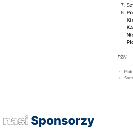
Sz
Po
Ki
Ka
Ni
Pi
PZN
Piot
Star
nasi
Sponsorzy