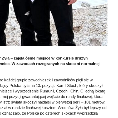
r Żyła – zajęła ósme miejsce w konkursie drużyn
Niemiec. W zawodach rozegranych na skoczni normalnej
po każdej grupie zawodniczek i zawodników pięli się w
 Rajdy Polska była na 13. pozycji. Kamil Stoch, który skoczył
 miejsce i wyprzedzenie Rumunii, Czech i Chin. O jedną lokatę
smej pozycji gwarantującej wejście do rundy finałowej, którą
istrz świata skoczył najdalej w pierwszej serii – 101 metrów. I
dział w rundzie finałowej kosztem Włochów. Żyła był lepszy od
to oznaczało, że Polska po czterech skokach wyprzedziła