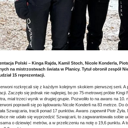
ntacja Polski – Kinga Rajda, Kamil Stoch, Nicole Konderla, Piot
ych na mistrzostwach świata w Planicy. Tytuł obronił zespół 
udział 15 reprezentacji.
zerwoni rozkręcali się z każdym kolejnym skokiem pierwszej serii. A 
acji. Zaczęło się jednak nie najlepiej, bo po 75-metrowej próbie Kingi
tra, miał trzeci wynik w drugiej grupie. Pozwoliło to na awans na 10.
zerwoni poprawili się po lądowaniu Nicole Konderli na 83 metrze. Do ó
ła Szwajcaria, tracili ponad 17 punktów. Awans zapewnił Piotr Żyła. M
lsce nie udało się wyprzedzić Szwajcarii, to zagwarantowała sobie u
nsama o dziewięć metrów, a w przeliczeniu na notę o 19,6 punktu. A 