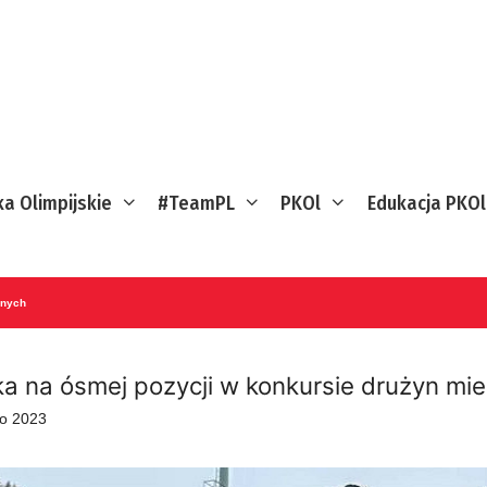
ka Olimpijskie
#TeamPL
PKOl
Edukacja PKOl
anych
ka na ósmej pozycji w konkursie drużyn mi
go 2023