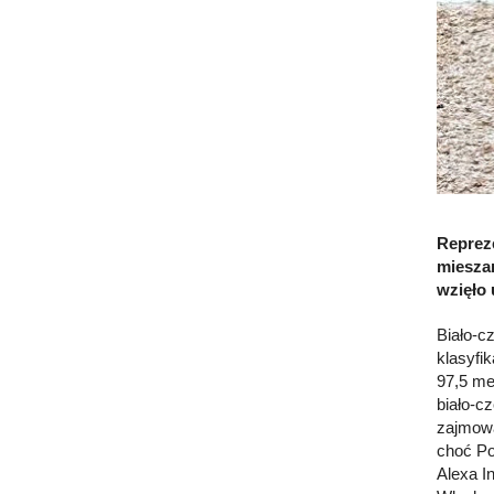
Repreze
mieszan
wzięło 
Biało-c
klasyfik
97,5 me
biało-c
zajmowa
choć Po
Alexa I