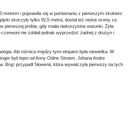
d 80 metrem i poprawiła się w porównaniu z pierwszym skokiem
ijski skoczyły tylko 92,5 metra, dostał też niskie oceny za
 w pierwszej próbie, gdy miała niekorzystne warunki. Żyła
o-czerwoni nie zdołali jednak wyprzedzić żadnej z drużyn i
wegia. Ale różnica między tymi ekipami była niewielka. W
llinger byli lepsi od Anny Odine Stroem, Johana Andre
w. Brąz przypadł Słowenii, która wywalczyła pierwszy na tych