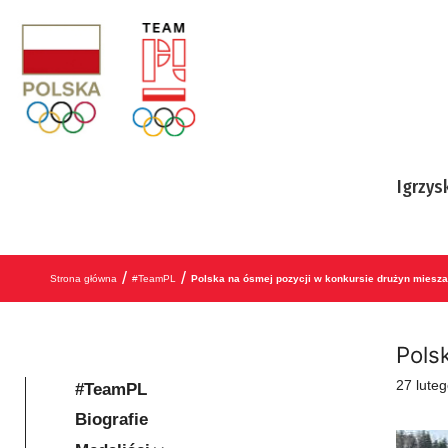
Przejdź do treści
Igrzys
/
/
Strona główna
#TeamPL
Polska na ósmej pozycji w konkursie drużyn miesz
Pols
27 lute
#TeamPL
Biografie