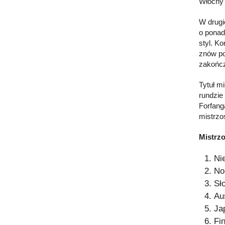
Włochy 
W drugi
o ponad 
styl. K
znów pol
zakończ
Tytuł m
rundzie 
Forfang
mistrzo
Mistrz
Ni
No
Sł
Au
Ja
Fi