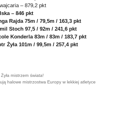
wajcaria – 879,2 pkt
lska – 846 pkt
nga Rajda 75m / 79,5m / 163,3 pkt
mil Stoch 97,5 / 92m / 241,6 pkt
cole Konderla 83m / 83m / 183,7 pkt
otr Żyła 101m / 99,5m / 257,4 pkt
r Żyła mistrzem świata!
tują halowe mistrzostwa Europy w lekkiej atletyce