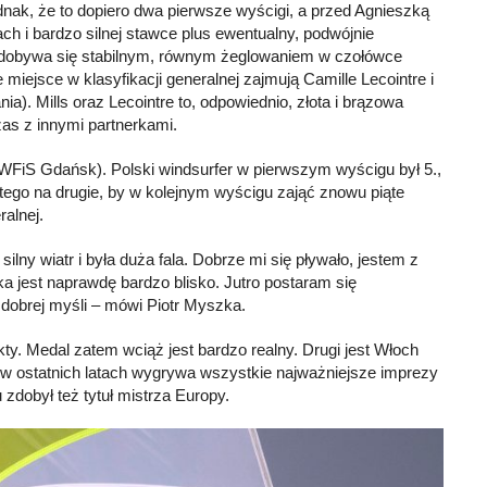
dnak, że to dopiero dwa pierwsze wyścigi, a przed Agnieszką
 i bardzo silnej stawce plus ewentualny, podwójnie
zdobywa się stabilnym, równym żeglowaniem w czołówce
ie miejsce w klasyfikacji generalnej zajmują Camille Lecointre i
nia). Mills oraz Lecointre to, odpowiednio, złota i brązowa
zas z innymi partnerkami.
WFiS Gdańsk). Polski windsurfer w pierwszym wyścigu był 5.,
stego na drugie, by w kolejnym wyścigu zająć znowu piąte
alnej.
lny wiatr i była duża fala. Dobrze mi się pływało, jestem z
jka jest naprawdę bardzo blisko. Jutro postaram się
dobrej myśli – mówi Piotr Myszka.
y. Medal zatem wciąż jest bardzo realny. Drugi jest Włoch
r w ostatnich latach wygrywa wszystkie najważniejsze imprezy
zdobył też tytuł mistrza Europy.