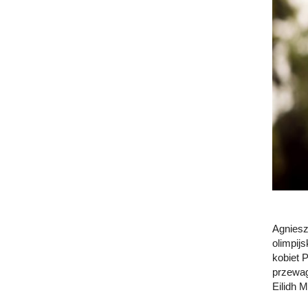
Agniesz
olimpij
kobiet 
przewag
Eilidh 