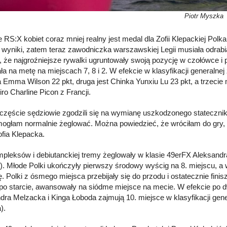
Piotr Myszka
 RS:X kobiet coraz mniej realny jest medal dla Zofii Klepackiej Polk
 wyniki, zatem teraz zawodniczka warszawskiej Legii musiała odrabiać
j, że najgroźniejsze rywalki ugruntowały swoją pozycję w czołówce 
ła na metę na miejscach 7, 8 i 2. W efekcie w klasyfikacji generalne
a Emma Wilson 22 pkt, druga jest Chinka Yunxiu Lu 23 pkt, a trzecie 
ro Charline Picon z Francji.
częście sędziowie zgodzili się na wymianę uszkodzonego statecznika
ogłam normalnie żeglować. Można powiedzieć, że wróciłam do gry, w
fia Klepacka.
pleksów i debiutanckiej tremy żeglowały w klasie 49erFX Aleksan
. Młode Polki ukończyły pierwszy środowy wyścig na 8. miejscu, a 
ę. Polki z ósmego miejsca przebijały się do przodu i ostatecznie fini
 po starcie, awansowały na siódme miejsce na mecie. W efekcie po d
dra Melzacka i Kinga Łoboda zajmują 10. miejsce w klasyfikacji gene
).