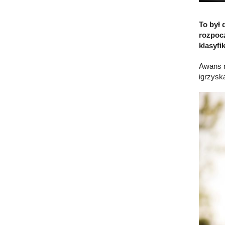
To był 
rozpocz
klasyfi
Awans n
igrzysk