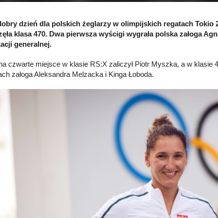
dobry dzień dla polskich żeglarzy w olimpijskich regatach Toki
ęła klasa 470. Dwa pierwsza wyścigi wygrała polska załoga Agn
kacji generalnej.
a czwarte miejsce w klasie RS:X zaliczył Piotr Myszka, a w klasie 
ach załoga Aleksandra Melzacka i Kinga Łoboda.