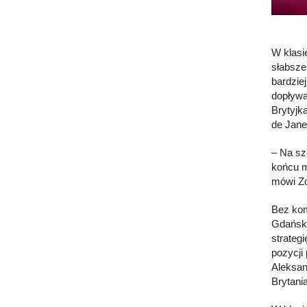
W klasie
słabsze
bardzie
dopływa
Brytyjk
de Janei
– Na sz
końcu m
mówi Zo
Bez kom
Gdańsk)
strategi
pozycji
Aleksan
Brytania