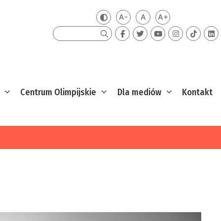
A-
A
A+
Zmień kontrast
Mniejsza czcionka
Domyślna czcionka
Większa czcion
Szukaj
Centrum Olimpijskie
Dla mediów
Kontakt