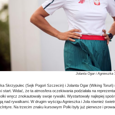
Jolanta Ogar i Agnieszka
ka Skrzypulec (Sejk Pogoń Szczecin) i Jolanta Ogar (Wiking Toruń) 
ski start. Widać, że ta atmosfera oczekiwania podziałała na reprezen
Polki wręcz znokautowały swoje rywalki. Wystartowały najlepiej spośr
ą nad rywalkami. W drugim wyścigu Agnieszka i Jola również świetnie
McIntyre. Na trzecim znaku kursowym Polki były już pierwsze i prowa