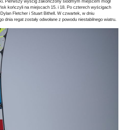
iński. Pierwszy wyścig zakończony siódmym miejscem mógł
 kończyli na miejscach 15. i 18. Po czterech wyścigach
ylan Fletcher i Stuart Bithell. W czwartek, w dniu
o dnia regat zostały odwołane z powodu niestabilnego wiatru.