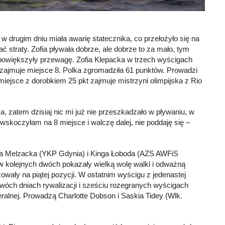
a w drugim dniu miała awarię statecznika, co przełożyło się na
 straty. Zofia pływała dobrze, ale dobrze to za mało, tym
i powiększyły przewagę. Zofia Klepacka w trzech wyścigach
j zajmuje miejsce 8. Polka zgromadziła 61 punktów. Prowadzi
miejsce z dorobkiem 25 pkt zajmuje mistrzyni olimpijska z Rio
, zatem dzisiaj nic mi już nie przeszkadzało w pływaniu, w
skoczyłam na 8 miejsce i walczę dalej, nie poddaję się –
dra Melzacka (YKP Gdynia) i Kinga Łoboda (AZS AWFiS
w kolejnych dwóch pokazały wielką wolę walki i odważną
szowały na piątej pozycji. W ostatnim wyścigu z jedenastej
wóch dniach rywalizacji i sześciu rozegranych wyścigach
ralnej. Prowadzą Charlotte Dobson i Saskia Tidey (Wlk.