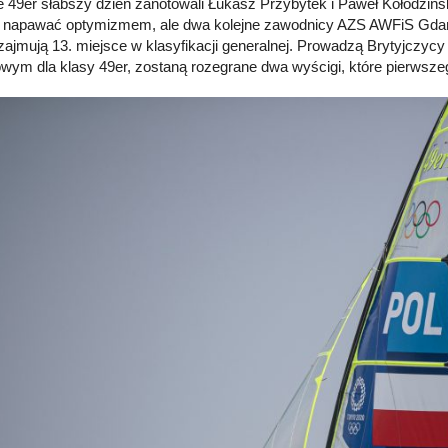
e 49er słabszy dzień zanotowali Łukasz Przybytek i Paweł Kołodz
 napawać optymizmem, ale dwa kolejne zawodnicy AZS AWFiS Gdańsk
zajmują 13. miejsce w klasyfikacji generalnej. Prowadzą Brytyjczycy D
wym dla klasy 49er, zostaną rozegrane dwa wyścigi, które pierwszeg