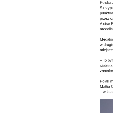
Polska 
Skrzypu
punktow
przez ca
Aloise R
medalis
Medalow
w drugi
miejsce
– To by
siebie 
zaatako
Polak m
Mattia 
– w lat