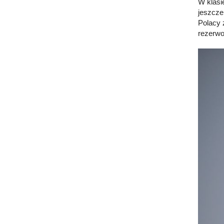
W klasi
jeszcze
Polacy 
rezerwo