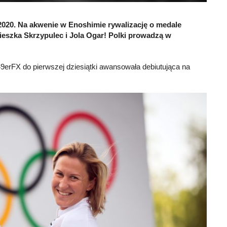
o 2020. Na akwenie w Enoshimie rywalizację o medale
ieszka Skrzypulec i Jola Ogar! Polki prowadzą w
49erFX do pierwszej dziesiątki awansowała debiutująca na