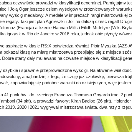
załoga oczywiście prowadzi w klasyfikacji generalnej. Pamiętajmy je
lec i Jolą Ogar jeszcze osiem wyścigów w zróżnicowanych warunkach
any wyścig medalowy. A medale w imprezach rangi mistrzowskiej 
łe regaty. Taki jest plan Agnieszki i Joli na dalszą część regat! Drug
etornaz (Francja) a trzecie Hannah Mills i Eilidh McIntyre (Wlk. Bryta
tka igrzysk w Rio de Janeiro w 2016 roku, jednak obie płynęły wówc
e aspiracje w klasie RS:X potwierdza również Piotr Myszka (AZS A
m pokazał klasę na miarę mistrzostwa przebijając się z miejsca szó
. Dobre starty dały mu awans na czwarte miejsce w klasyfikacji gener
ły szybkie i sprawnie przeprowadzone wyścigi. Na akwenie wiał dość si
zadowolony, a najbardziej z tego, że czuję już czołówkę, pierwsza tró
wać, zapowiadają się podobne warunki do dzisiejszych, więc jestem 
a 41 punktów i do trzeciego Francuza Thomasa Goyarda traci 2 punkt
Camboni (34 pkt), a prowadzi faworyt Kiran Badloe (26 pkt). Holende
ach 2019, 2020 i 2021 wygrywał mistrzostwa świata, dwa razy z rzędu 