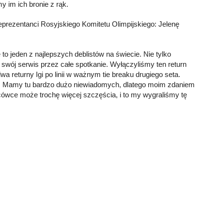
my im ich bronie z rąk.
eprezentanci Rosyjskiego Komitetu Olimpijskiego: Jelenę
o jeden z najlepszych deblistów na świecie. Nie tylko
a swój serwis przez całe spotkanie. Wyłączyliśmy ten return
 returny Igi po linii w ważnym tie breaku drugiego seta.
zień. Mamy tu bardzo dużo niewiadomych, dlatego moim zdaniem
ńcówce może trochę więcej szczęścia, i to my wygraliśmy tę