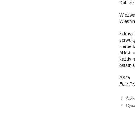
Dobrze o
W czwar
Wiesnin
Łukasz 
serwują
Herbert
Mikst n
każdy m
ostatnią
PKOl
Fot.: P
Świe
Rysz