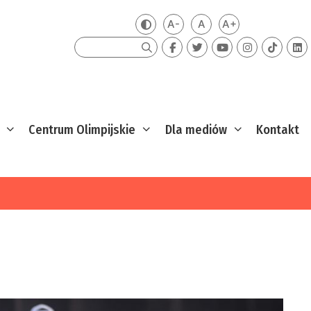
A-
A
A+
Zmień kontrast
Mniejsza czcionka
Domyślna czcionka
Większa czcion
Szukaj
Centrum Olimpijskie
Dla mediów
Kontakt