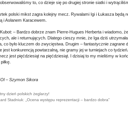
bserwowaliśmy to, co dzieje się po drugiej stronie siatki i wytrąciliś
tek polski mikst zagra kolejny mecz. Rywalami Igi i Łukasza będą r
ą i Asłanem Karacewem.
Kubot: – Bardzo dobrze znam Pierre-Hugues Herberta i wiadomo, że t
cych, ale i returnujących. Dlatego cieszy mnie, że Iga dziś utrzymał
a, co było kluczem do zwycięstwa. Drugim – fantastycznie zagrane dwa
ie jest konkurencją powtarzalną, nie gramy jej w turniejach co tyd
ecz jest pięćdziesiąt na pięćdziesiąt. I dzisiaj to my mieliśmy w ko
 piłkę.
KOl – Szymon Sikora
tny dzień polskich żeglarzy!
ard Stadniuk: „Ocena występu reprezentacji – bardzo dobra”