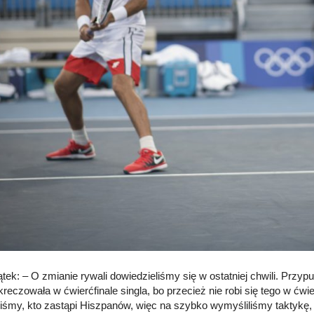
ątek: – O zmianie rywali dowiedzieliśmy się w ostatniej chwili. Prz
kreczowała w ćwierćfinale singla, bo przecież nie robi się tego w ćwi
liśmy, kto zastąpi Hiszpanów, więc na szybko wymyśliliśmy taktykę, k