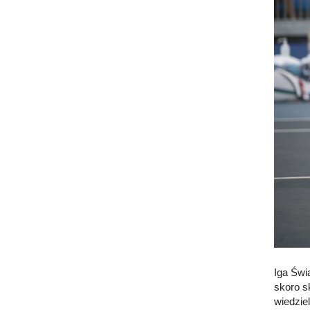
Iga Świ
skoro s
wiedzie