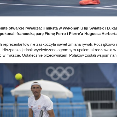
ite otwarcie rywalizacji miksta w wykonaniu Igi Świątek i Łuk
pokonali francuską parę Fionę Ferro i Pierre’a-Huguesa Herberta 
 reprezentantów nie zaskoczyła nawet zmiana rywali. Początkowo m
. Hiszpanka jednak wycieńczona ogromnym upałem skreczowała w 3. ru
ć w mikście. Ostatecznie przeciwnikami Polaków zostali wspominani