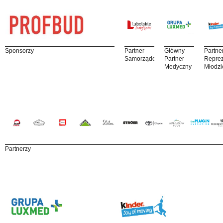
Sponsorzy
Partner
Główny
Partne
Samorządowy
Partner
Reprez
Medyczny
Młodzi
Partnerzy