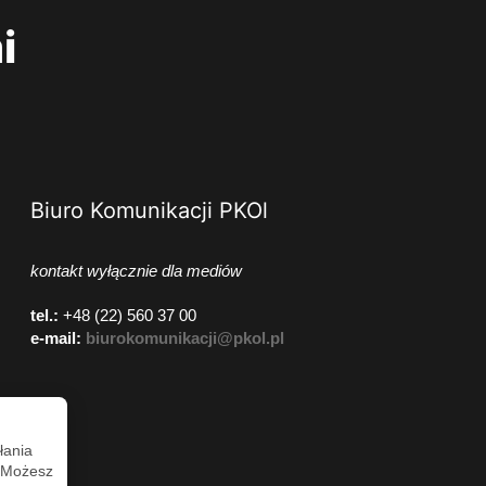
i
Biuro Komunikacji PKOl
kontakt wyłącznie dla mediów
tel.:
+48 (22) 560 37 00
e-mail:
biurokomunikacji@pkol.pl
łania
. Możesz