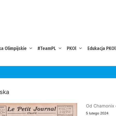
ka Olimpijskie
#TeamPL
PKOl
Edukacja PKOl
yska
Od Chamonix 
5 lutego 2024