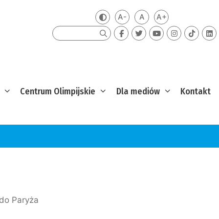
A-
A
A+
Zmień kontrast
Mniejsza czcionka
Domyślna czcionka
Większa czcion
Szukaj
Centrum Olimpijskie
Dla mediów
Kontakt
do Paryża