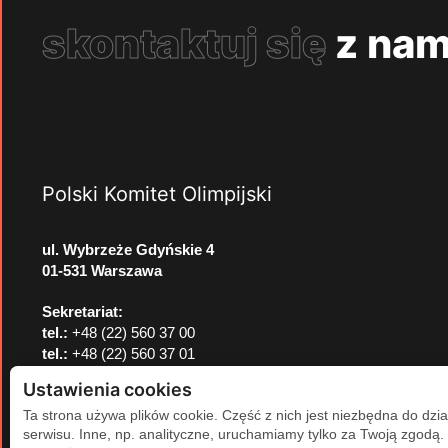
skontaktuj się
z nam
Polski Komitet Olimpijski
ul. Wybrzeże Gdyńskie 4
01-531 Warszawa
Sekretariat:
tel.:
+48 (22) 560 37 00
tel.:
+48 (22) 560 37 01
e-mail:
pkol@pkol.pl
Ustawienia cookies
Ta strona używa plików cookie. Część z nich jest niezbędna do dzia
serwisu. Inne, np. analityczne, uruchamiamy tylko za Twoją zgodą