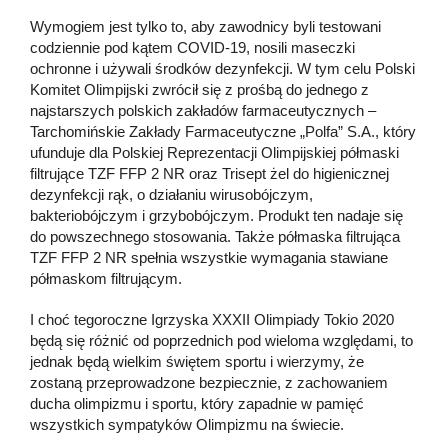
Wymogiem jest tylko to, aby zawodnicy byli testowani
codziennie pod kątem COVID-19, nosili maseczki
ochronne i używali środków dezynfekcji. W tym celu Polski
Komitet Olimpijski zwrócił się z prośbą do jednego z
najstarszych polskich zakładów farmaceutycznych –
Tarchomińskie Zakłady Farmaceutyczne „Polfa” S.A., który
ufunduje dla Polskiej Reprezentacji Olimpijskiej półmaski
filtrujące TZF FFP 2 NR oraz Trisept żel do higienicznej
dezynfekcji rąk, o działaniu wirusobójczym,
bakteriobójczym i grzybobójczym. Produkt ten nadaje się
do powszechnego stosowania. Także półmaska filtrująca
TZF FFP 2 NR spełnia wszystkie wymagania stawiane
półmaskom filtrującym.
I choć tegoroczne Igrzyska XXXII Olimpiady Tokio 2020
będą się różnić od poprzednich pod wieloma względami, to
jednak będą wielkim świętem sportu i wierzymy, że
zostaną przeprowadzone bezpiecznie, z zachowaniem
ducha olimpizmu i sportu, który zapadnie w pamięć
wszystkich sympatyków Olimpizmu na świecie.