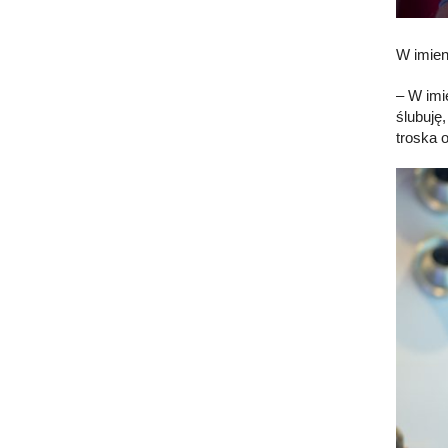
W imien
– W imi
ślubuję
troska 