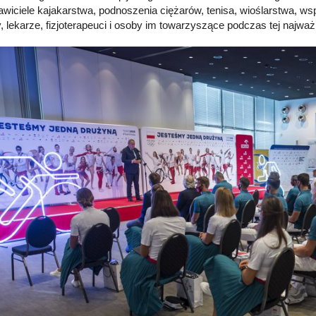
awiciele kajakarstwa, podnoszenia ciężarów, tenisa, wioślarstwa, wsp
y, lekarze, fizjoterapeuci i osoby im towarzyszące podczas tej najważ