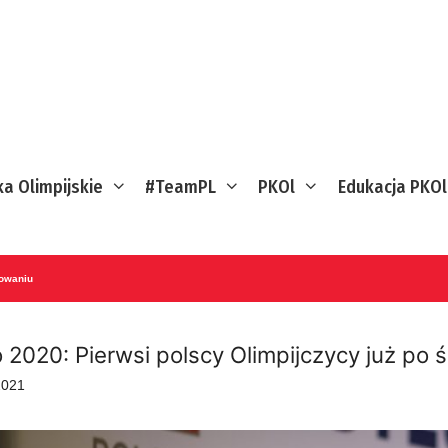
ka Olimpijskie
#TeamPL
PKOl
Edukacja PKOl
bowaniu
o 2020: Pierwsi polscy Olimpijczycy już po 
2021