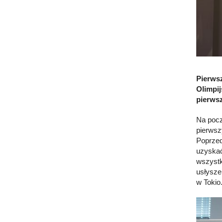
Pierwsz
Olimpij
pierwsz
Na pocz
pierwsz
Poprzed
uzyskać
wszystk
usłysze
w Tokio