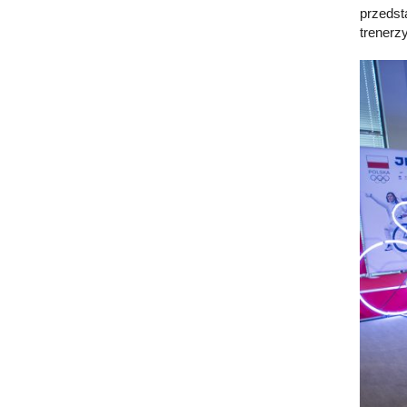
przedst
trenerz