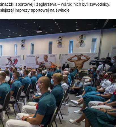
inaczki sportowej i żeglarstwa – wśród nich byli zawodnicy,
niejszej imprezy sportowej na świecie.