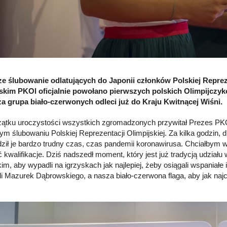
e ślubowanie odlatujących do Japonii członków Polskiej Reprez
skim PKOl oficjalnie powołano pierwszych polskich Olimpijczyk
a grupa biało-czerwonych odleci już do Kraju Kwitnącej Wiśni.
ątku uroczystości wszystkich zgromadzonych przywitał Prezes PKOl
ym ślubowaniu Polskiej Reprezentacji Olimpijskiej. Za kilka godzin, 
ził je bardzo trudny czas, czas pandemii koronawirusa. Chciałbym
 kwalifikacje. Dziś nadszedł moment, który jest już tradycją udziału
im, aby wypadli na igrzyskach jak najlepiej, żeby osiągali wspaniałe 
li Mazurek Dąbrowskiego, a nasza biało-czerwona flaga, aby jak naj
.