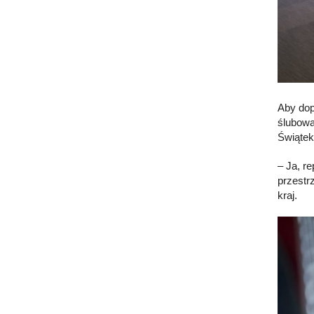
Aby dop
ślubowa
Świątek
– Ja, r
przestr
kraj.