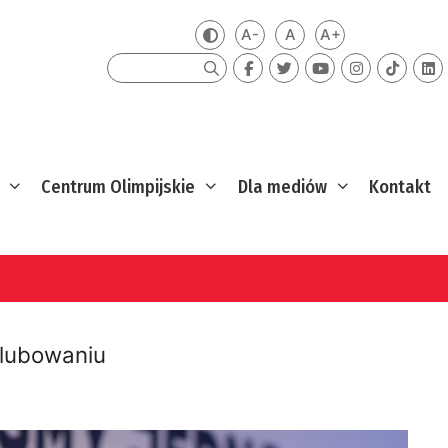
A-
A
A+
Zmień kontrast
Mniejsza czcionka
Domyślna czcionka
Większa czcion
Szukaj
Centrum Olimpijskie
Dla mediów
Kontakt
ślubowaniu