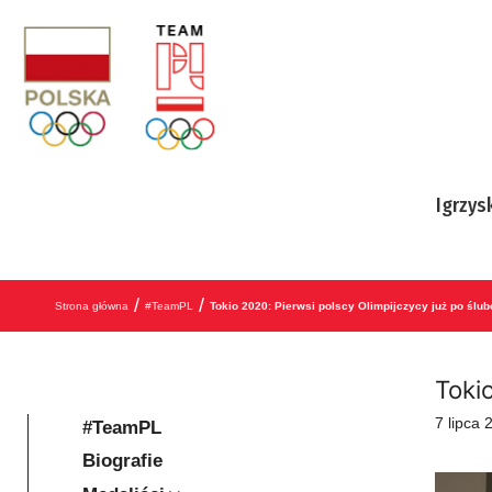
Przejdź do treści
Igrzys
/
/
Strona główna
#TeamPL
Tokio 2020: Pierwsi polscy Olimpijczycy już po ślu
Toki
7 lipca 
#TeamPL
Biografie