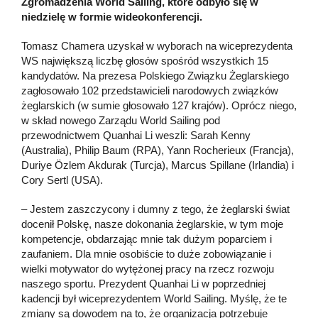
Zgromadzenia World Sailing, które odbyło się w
niedzielę w formie wideokonferencji.
Tomasz Chamera uzyskał w wyborach na wiceprezydenta
WS największą liczbę głosów spośród wszystkich 15
kandydatów. Na prezesa Polskiego Związku Żeglarskiego
zagłosowało 102 przedstawicieli narodowych związków
żeglarskich (w sumie głosowało 127 krajów). Oprócz niego,
w skład nowego Zarządu World Sailing pod
przewodnictwem Quanhai Li weszli: Sarah Kenny
(Australia), Philip Baum (RPA), Yann Rocherieux (Francja),
Duriye Özlem Akdurak (Turcja), Marcus Spillane (Irlandia) i
Cory Sertl (USA).
– Jestem zaszczycony i dumny z tego, że żeglarski świat
docenił Polskę, nasze dokonania żeglarskie, w tym moje
kompetencje, obdarzając mnie tak dużym poparciem i
zaufaniem. Dla mnie osobiście to duże zobowiązanie i
wielki motywator do wytężonej pracy na rzecz rozwoju
naszego sportu. Prezydent Quanhai Li w poprzedniej
kadencji był wiceprezydentem World Sailing. Myślę, że te
zmiany są dowodem na to, że organizacja potrzebuje