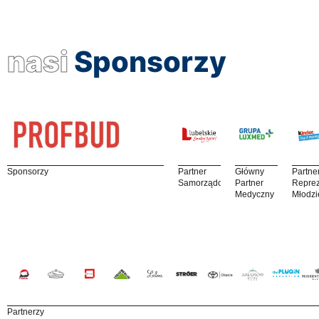
nasi
Sponsorzy
Sponsorzy
Partner
Główny
Partne
Samorządowy
Partner
Reprez
Medyczny
Młodzi
Partnerzy