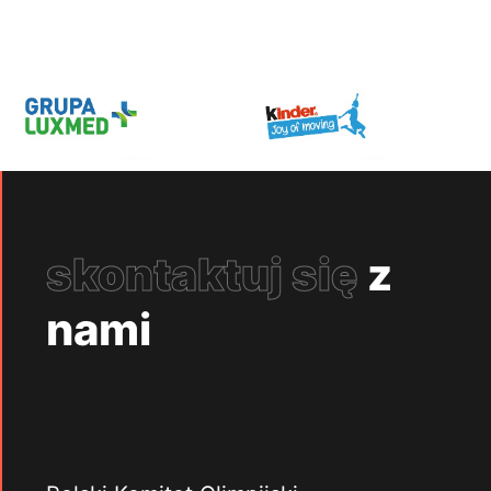
skontaktuj się
z
nami