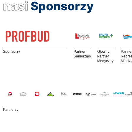
nasi
Sponsorzy
Sponsorzy
Partner
Główny
Partne
Samorządowy
Partner
Reprez
Medyczny
Młodzi
Partnerzy