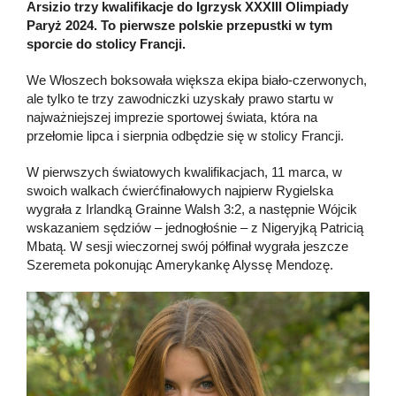
Arsizio trzy kwalifikacje do Igrzysk XXXIII Olimpiady
Paryż 2024. To pierwsze polskie przepustki w tym
sporcie do stolicy Francji.
We Włoszech boksowała większa ekipa biało-czerwonych,
ale tylko te trzy zawodniczki uzyskały prawo startu w
najważniejszej imprezie sportowej świata, która na
przełomie lipca i sierpnia odbędzie się w stolicy Francji.
W pierwszych światowych kwalifikacjach, 11 marca, w
swoich walkach ćwierćfinałowych najpierw Rygielska
wygrała z Irlandką Grainne Walsh 3:2, a następnie Wójcik
wskazaniem sędziów – jednogłośnie – z Nigeryjką Patricią
Mbatą. W sesji wieczornej swój półfinał wygrała jeszcze
Szeremeta pokonując Amerykankę Alyssę Mendozę.