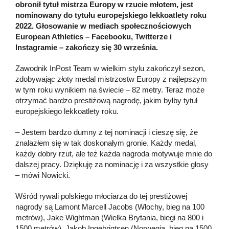
obronił tytuł mistrza Europy w rzucie młotem, jest
nominowany do tytułu europejskiego lekkoatlety roku
2022. Głosowanie w mediach społecznościowych
European Athletics – Facebooku, Twitterze i
Instagramie – zakończy się 30 września.
Zawodnik InPost Team w wielkim stylu zakończył sezon,
zdobywając złoty medal mistrzostw Europy z najlepszym
w tym roku wynikiem na świecie – 82 metry. Teraz może
otrzymać bardzo prestiżową nagrodę, jakim byłby tytuł
europejskiego lekkoatlety roku.
– Jestem bardzo dumny z tej nominacji i cieszę się, że
znalazłem się w tak doskonałym gronie. Każdy medal,
każdy dobry rzut, ale też każda nagroda motywuje mnie do
dalszej pracy. Dziękuję za nominację i za wszystkie głosy
– mówi Nowicki.
Wśród rywali polskiego młociarza do tej prestiżowej
nagrody są Lamont Marcell Jacobs (Włochy, bieg na 100
metrów), Jake Wightman (Wielka Brytania, biegi na 800 i
1500 metrów), Jakob Ingebrigtsen (Norwegia, bieg na 1500