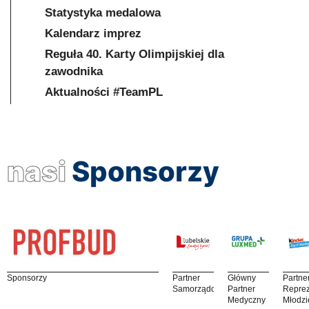
Statystyka medalowa
Kalendarz imprez
Reguła 40. Karty Olimpijskiej dla
zawodnika
Aktualności #TeamPL
nasi
Sponsorzy
Sponsorzy
Partner
Główny
Partne
Samorządowy
Partner
Reprez
Medyczny
Młodzi