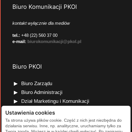
Biuro Komunikacji PKOl
kontakt wyłącznie dla mediów
tel.:
+48 (22) 560 37 00
e-mail:
biurokomunikacji@pkol.pl
Biuro PKOl
Biuro Zarządu
Biuro Administracji
Dział Marketingu i Komunikacji
Dział Edukacji Olimpijskiej
Ustawienia cookies
Dział Finansów i Kadr
Ta strona używa plików cookie. Część z nich jest niezbędna do
działania serwisu. Inne, np. analityczne, uruchamiamy tylko za
Dział Projektów Olimpijskich
Twoją zgodą. Możesz je w każdej chwili wyłączyć. Po zapisaniu