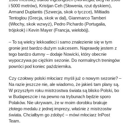
i 5000 metrów), Kristjan Ceh (Słowenia, rzut dyskiem),
Armand Duplantis (Szwecja, skok o tyczce), Miltiadis
Tentoglou (Grecja, skok w dal), Gianmarco Tamberi
(Włochy, skok wzwyż), Pedro Pichardo (Portugalia,
trójskok) i Kevin Mayer (Francja, wielobój).
– To są wielcy lekkoatleci i samo znalezienie się w tym
gronie jest bardzo dużym sukcesem. Naprawdę jestem z
tego bardzo dumny – dodaje Nowicki, który obecnie
wypoczywa po ciężkim sezonie. Do normalnych treningów
powróci pod koniec października.
Czy czołowy polski młociarz myśli już o nowym sezonie? –
Na razie jeszcze nie, ale wiadomo, że jakieś tam plany są.
W przyszłym roku mistrzostwa świata są blisko Polski, bo
w Budapeszcie i na pewno na trybunach będzie sporo
Polaków. Nie ukrywam, że w moim dorobku brakuje
złotego medalu z jednej imprezy, właśnie z mistrzostw
świata. Chciałbym go zdobyć – mówi młociarz InPost
Team.