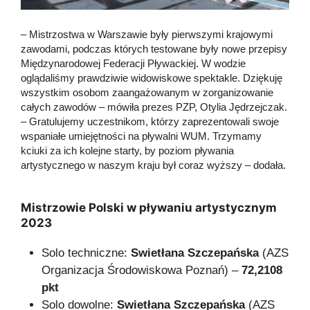
– Mistrzostwa w Warszawie były pierwszymi krajowymi
zawodami, podczas których testowane były nowe przepisy
Międzynarodowej Federacji Pływackiej. W wodzie
oglądaliśmy prawdziwie widowiskowe spektakle. Dziękuję
wszystkim osobom zaangażowanym w zorganizowanie
całych zawodów – mówiła prezes PZP, Otylia Jędrzejczak.
– Gratulujemy uczestnikom, którzy zaprezentowali swoje
wspaniałe umiejętności na pływalni WUM. Trzymamy
kciuki za ich kolejne starty, by poziom pływania
artystycznego w naszym kraju był coraz wyższy – dodała.
Mistrzowie Polski w pływaniu artystycznym
2023
Solo techniczne:
Swietłana Szczepańska
(AZS
Organizacja Środowiskowa Poznań) –
72,2108
pkt
Solo dowolne:
Swietłana Szczepańska
(AZS