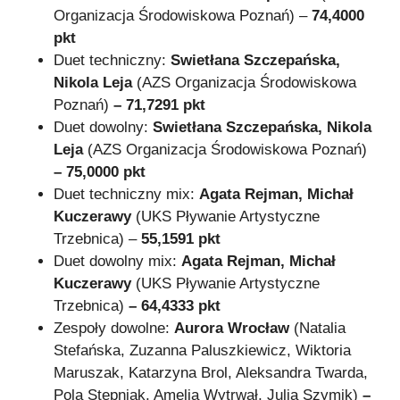
Organizacja Środowiskowa Poznań) –
74,4000
pkt
Duet techniczny:
Swietłana Szczepańska,
Nikola Leja
(AZS Organizacja Środowiskowa
Poznań)
– 71,7291 pkt
Duet dowolny:
Swietłana Szczepańska, Nikola
Leja
(AZS Organizacja Środowiskowa Poznań)
– 75,0000 pkt
Duet techniczny mix:
Agata Rejman, Michał
Kuczerawy
(UKS Pływanie Artystyczne
Trzebnica) –
55,1591 pkt
Duet dowolny mix:
Agata Rejman, Michał
Kuczerawy
(UKS Pływanie Artystyczne
Trzebnica)
– 64,4333 pkt
Zespoły dowolne:
Aurora Wrocław
(Natalia
Stefańska, Zuzanna Paluszkiewicz, Wiktoria
Maruszak, Katarzyna Brol, Aleksandra Twarda,
Pola Stępniak, Amelia Wytrwał, Julia Szymik)
–