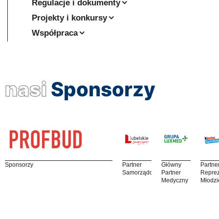
Regulacje i dokumenty
Projekty i konkursy
Współpraca
nasi
Sponsorzy
Sponsorzy
Partner
Główny
Partne
Samorządowy
Partner
Reprez
Medyczny
Młodzi