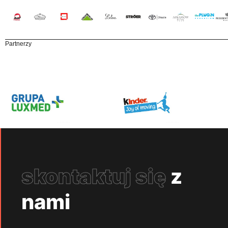
Partnerzy
skontaktuj się
z
nami