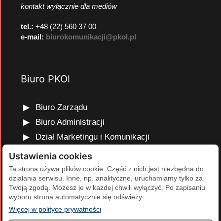
kontakt wyłącznie dla mediów
tel.:
+48 (22) 560 37 00
e-mail:
biurokomunikacji@pkol.pl
Biuro PKOl
Biuro Zarządu
Biuro Administracji
Dział Marketingu i Komunikacji
Dział Edukacji Olimpijskiej
Ustawienia cookies
Dział Finansów i Kadr
Ta strona używa plików cookie. Część z nich jest niezbędna do
działania serwisu. Inne, np. analityczne, uruchamiamy tylko za
Dział Projektów Olimpijskich
Twoją zgodą. Możesz je w każdej chwili wyłączyć. Po zapisaniu
Dział Programów Rozwojowych
wyboru strona automatycznie się odświeży.
(otwiera się w nowej karcie)
Więcej w polityce prywatności