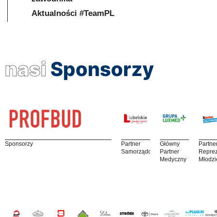
Aktualności #TeamPL
nasi
Sponsorzy
Sponsorzy
Partner
Główny
Partne
Samorządowy
Partner
Reprez
Medyczny
Młodzi