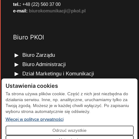
tel.:
+48 (22) 560 37 00
e-mail:
biurokomunikacji@pkol.pl
Biuro PKOl
Biuro Zarządu
Biuro Administracji
Dział Marketingu i Komunikacji
Dział Edukacji Olimpijskiej
Ustawienia cookies
Dział Finansów i Kadr
Ta strona używa plików cookie. Część z nich jest niezbędna do
działania serwisu. Inne, np. analityczne, uruchamiamy tylko za
Dział Projektów Olimpijskich
Twoją zgodą. Możesz je w każdej chwili wyłączyć. Po zapisaniu
Dział Programów Rozwojowych
wyboru strona automatycznie się odświeży.
(otwiera się w nowej karcie)
Więcej w polityce prywatności
Odrzuć wszystkie
2026 Polski Komitet Olimpijski | Projekt i realizacja:
Agencja