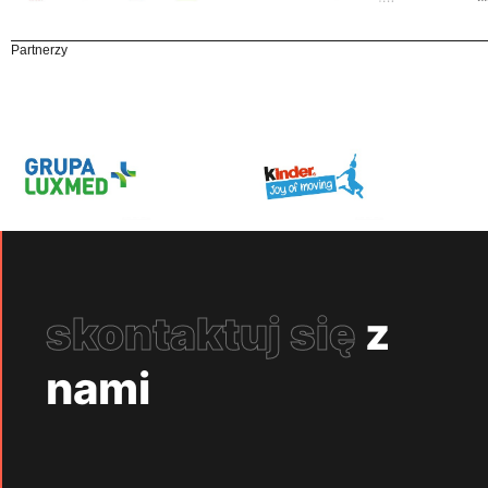
Partnerzy
skontaktuj się
z
nami