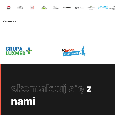
Partnerzy
skontaktuj się
z
nami