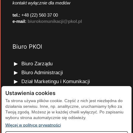
kontakt wyłącznie dla mediów
tel.:
+48 (22) 560 37 00
e-mail:
biurokomunikacji@pkol.pl
Biuro PKOl
Biuro Zarządu
Biuro Administracji
Dział Marketingu i Komunikacji
Dział Edukacji Olimpijskiej
Ustawienia cookies
Dział Finansów i Kadr
Ta strona używa plików cookie. Część z nich jest niezbędna do
działania serwisu. Inne, np. analityczne, uruchamiamy tylko za
Dział Projektów Olimpijskich
Twoją zgodą. Możesz je w każdej chwili wyłączyć. Po zapisaniu
Dział Programów Rozwojowych
wyboru strona automatycznie się odświeży.
(otwiera się w nowej karcie)
Więcej w polityce prywatności