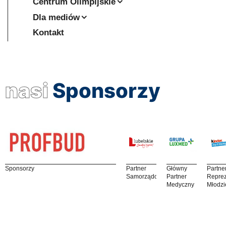
Centrum Olimpijskie
Dla mediów
Kontakt
nasi
Sponsorzy
Sponsorzy
Partner
Główny
Partne
Samorządowy
Partner
Reprez
Medyczny
Młodzi