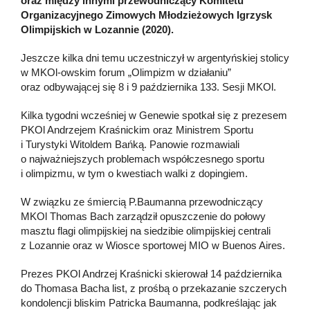
oraz między innymi przewodniczący Komitetu
Organizacyjnego Zimowych Młodzieżowych Igrzysk
Olimpijskich w Lozannie (2020).
Jeszcze kilka dni temu uczestniczył w argentyńskiej stolicy
w MKOl-owskim forum „Olimpizm w działaniu”
oraz odbywającej się 8 i 9 października 133. Sesji MKOl.
Kilka tygodni wcześniej w Genewie spotkał się z prezesem
PKOl Andrzejem Kraśnickim oraz Ministrem Sportu
i Turystyki Witoldem Bańką. Panowie rozmawiali
o najważniejszych problemach współczesnego sportu
i olimpizmu, w tym o kwestiach walki z dopingiem.
W związku ze śmiercią P.Baumanna przewodniczący
MKOl Thomas Bach zarządził opuszczenie do połowy
masztu flagi olimpijskiej na siedzibie olimpijskiej centrali
z Lozannie oraz w Wiosce sportowej MIO w Buenos Aires.
Prezes PKOl Andrzej Kraśnicki skierował 14 października
do Thomasa Bacha list, z prośbą o przekazanie szczerych
kondolencji bliskim Patricka Baumanna, podkreślając jak