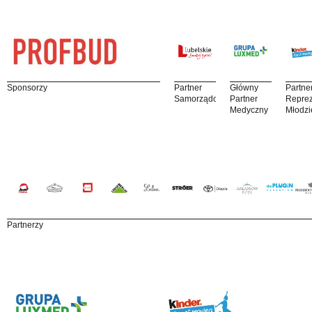
Sponsorzy
Partner
Główny
Partne
Samorządowy
Partner
Reprez
Medyczny
Młodzi
Partnerzy