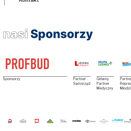
nasi
Sponsorzy
Sponsorzy
Partner
Główny
Partne
Samorządowy
Partner
Reprez
Medyczny
Młodz