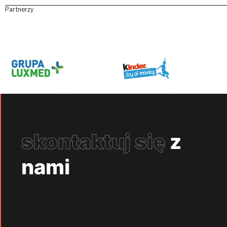
Partnerzy
skontaktuj się
z
nami