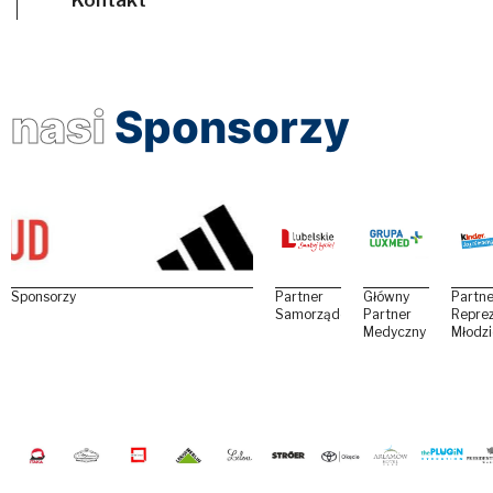
nasi
Sponsorzy
Sponsorzy
Partner
Główny
Partne
Samorządowy
Partner
Reprez
Medyczny
Młodz