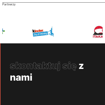
Partnerzy
skontaktuj się
z
nami