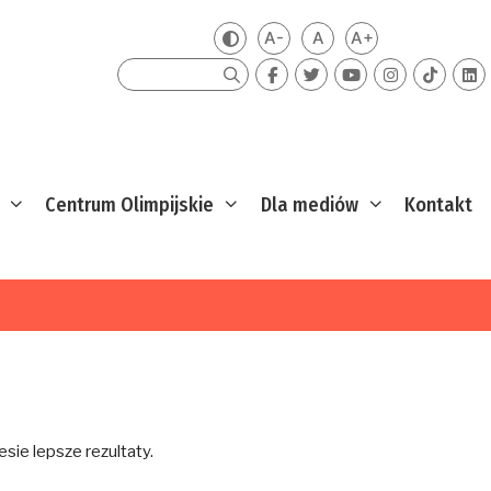
A-
A
A+
Zmień kontrast
Mniejsza czcionka
Domyślna czcionka
Większa czcion
Szukaj
Centrum Olimpijskie
Dla mediów
Kontakt
sie lepsze rezultaty.