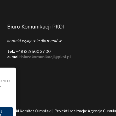
Biuro Komunikacji PKOl
kontakt wyłącznie dla mediów
tel.:
+48 (22) 560 37 00
e-mail:
biurokomunikacji@pkol.pl
iałania
.
uj
026 Polski Komitet Olimpijski | Projekt i realizacja:
Agencja Cumul
e