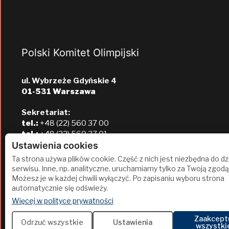
Polski Komitet Olimpijski
ul. Wybrzeże Gdyńskie 4
01-531 Warszawa
Sekretariat:
tel.:
+48 (22) 560 37 00
tel.:
+48 (22) 560 37 01
e-mail:
pkol@pkol.pl
Ustawienia cookies
Ta strona używa plików cookie. Część z nich jest niezbędna do dz
serwisu. Inne, np. analityczne, uruchamiamy tylko za Twoją zgodą
Możesz je w każdej chwili wyłączyć. Po zapisaniu wyboru strona
automatycznie się odświeży.
(otwiera się w nowej karcie)
Więcej w polityce prywatności
Zaakcept
2
Odrzuć wszystkie
Ustawienia
wszystki