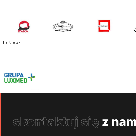
Partnerzy
skontaktuj się
z nam