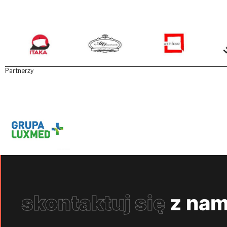
Partnerzy
skontaktuj się
z nam