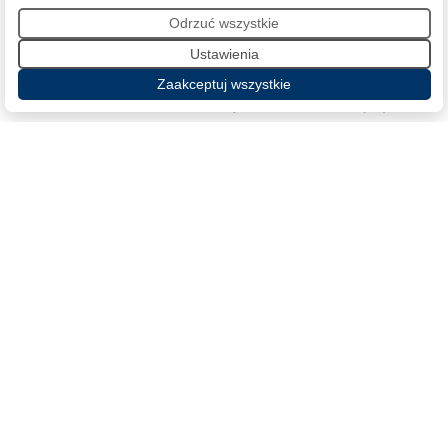
Odrzuć wszystkie
Ustawienia
Zaakceptuj wszystkie
Letnia Grand Prix – Polscy skoczkowie najlepsi
24 sierpnia 2020
Polscy skoczkowie po raz kolejny zdominowali podium
Letniej Grand Prix na skoczni w Wiśle. Wygrał Dawid
Kubacki przed Kamilem Stochem i Piotrem Żyłą. To były