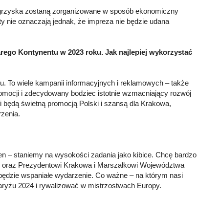
 Igrzyska zostaną zorganizowane w sposób ekonomiczny
ty nie oznaczają jednak, że impreza nie będzie udana
arego Kontynentu w 2023 roku. Jak najlepiej wykorzystać
iu. To wiele kampanii informacyjnych i reklamowych – także
omocji i zdecydowany bodziec istotnie wzmacniający rozwój
i będą świetną promocją Polski i szansą dla Krakowa,
rzenia.
n – staniemy na wysokości zadania jako kibice. Chcę bardzo
tu oraz Prezydentowi Krakowa i Marszałkowi Województwa
będzie wspaniałe wydarzenie. Co ważne – na którym nasi
aryżu 2024 i rywalizować w mistrzostwach Europy.