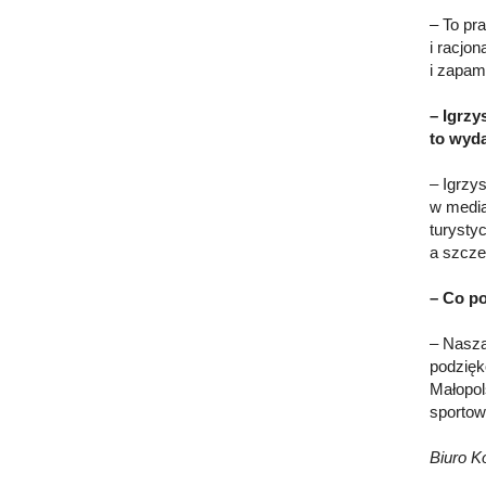
– To pr
i racjo
i zapam
– Igrzy
to wyd
– Igrzy
w media
turysty
a szcze
– Co p
– Naszą
podzięk
Małopol
sportow
Biuro K