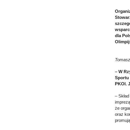
Organiz
Stowar
szczegó
wsparci
dla Po
Olimpij
Tomasz
– W Rzy
Sportu
PKOl. J
– Skład
imprezą
że orga
oraz ko
promują