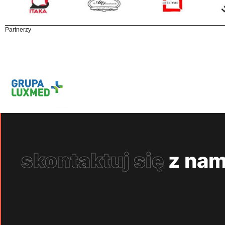
Partnerzy
skontaktuj się
z nam