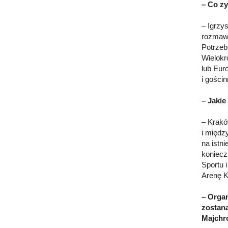
– Co zy
– Igrzy
rozmawi
Potrzeb
Wielokr
lub Eur
i gościn
– Jakie
– Krakó
i międz
na istn
koniec
Sportu 
Arenę K
– Organ
zostan
Majchr