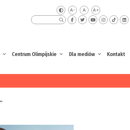
A-
A
A+
Zmień kontrast
Mniejsza czcionka
Domyślna czcionka
Większa czcion
Szukaj
Centrum Olimpijskie
Dla mediów
Kontakt
”