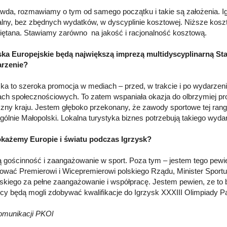
awda, rozmawiamy o tym od samego początku i takie są założenia.
nalny, bez zbędnych wydatków, w dyscyplinie kosztowej. Niższe kosz
iętana. Stawiamy zarówno na jakość i racjonalność kosztową.
ska Europejskie będą największą imprezą multidyscyplinarną St
arzenie?
ska to szeroka promocja w mediach – przed, w trakcie i po wydarzen
ch społecznościowych. To zatem wspaniała okazja do olbrzymiej pr
czny kraju. Jestem głęboko przekonany, że zawody sportowe tej rang
gólnie Małopolski. Lokalna turystyka biznes potrzebują takiego wyda
okażemy Europie i światu podczas Igrzysk?
 gościnność i zaangażowanie w sport. Poza tym – jestem tego pewie
ować Premierowi i Wicepremierowi polskiego Rządu, Minister Spor
skiego za pełne zaangażowanie i współpracę. Jestem pewien, ze to 
cy będą mogli zdobywać kwalifikacje do Igrzysk XXXIII Olimpiady P
omunikacji PKOl