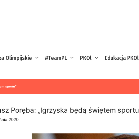
ka Olimpijskie
#TeamPL
PKOl
Edukacja PKOl
tem sportu”
sz Poręba: „Igrzyska będą świętem sportu
śnia 2020