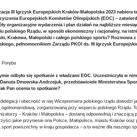
acja III Igrzysk Europejskich Kraków-Małopolska 2023 nabiera 
zyszenia Europejskich Komitetów Olimpijskich (EOC) – zatwie
ły organizacyjne wydarzenia i plan działań na najbliższe miesi
u polskiego Rządu, w sposób ekonomiczny i racjonalny, na istni
lski, Krakowa, Małopolski i całego polskiego sportu? Rozmowa
skiego, pełnomocnikiem Zarządu PKOl ds. III Igrzysk Europejski
 Poręba
mie odbyło się spotkanie z władzami EOC. Uczestniczyła w nim 
 Danuta Dmowska-Andrzejuk, przedstawiciele Ministerstwa Spor
ak Pan ocenia to spotkanie?
 delegacji i obecność w niej Wicepremiera polskiego rządu dowodzi ja
 ogólnonarodową, zorganizowaną przy wsparciu polskiego Rządu. To
nizatorzy – Kraków i Małopolska – dostaną odpowiednią i znaczącą 
rzyści jakie przyniesie ona Polsce, Małopolsce, miastu Kraków oraz
 sport powszechny w kraju gospodarza – a to ważne dla naszego s