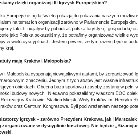
skamy dzięki organizacji III Igrzysk Europejskich?
ska Europejskie będą świetną okazją do pokazania naszych możliwośc
ałem na temat ich organizacji zarówno w Parlamencie Europejskim, ja
ujemy takich inicjatyw by pobudzać polską turystykę, gospodarkę 
otnie jako Polska pokazaliśmy, że potrafimy organizować wielkie wy
opy w wielu dyscyplinach. Jestem pewien, że tym razem będzie podob
ny kraj.
 atuty mają Kraków i Małopolska?
w i Małopolska dysponują niewątpliwymi atutami, by zorganizować I
ynarodowym znaczeniu. Jednym z tych atutów jest właśnie infrastru
iejących obiektach. Obecna baza sportowa i zasoby zostaną w pełni
zności budowy nowych. Niedawno pokazaliśmy władzom EOC obiekt
i Rekreacji w Krakowie, Stadion Miejski Wisły Kraków im. Henryka R
raków oraz Centrum Kongresowe. Byli pod wrażeniem naszego poten
izatorzy Igrzysk – zarówno Prezydent Krakowa, jak i Marszałek
ą zorganizowane w dyscyplinie kosztowej. Nie będzie „Bizancj
owski.