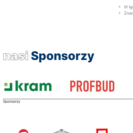
III 
Znam
nasi
Sponsorzy
Sponsorzy