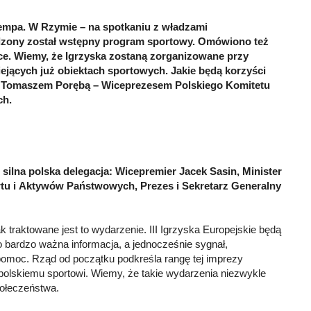
tempa. W Rzymie – na spotkaniu z władzami
rdzony został wstępny program sportowy. Omówiono też
ące. Wiemy, że Igrzyska zostaną zorganizowane przy
ejących już obiektach sportowych. Jakie będą korzyści
 z Tomaszem Porębą – Wiceprezesem Polskiego Komitetu
ch.
silna polska delegacja: Wicepremier Jacek Sasin, Minister
tu i Aktywów Państwowych, Prezes i Sekretarz Generalny
k traktowane jest to wydarzenie. III Igrzyska Europejskie będą
 bardzo ważna informacja, a jednocześnie sygnał,
pomoc. Rząd od początku podkreśla rangę tej imprezy
 polskiemu sportowi. Wiemy, że takie wydarzenia niezwykle
połeczeństwa.