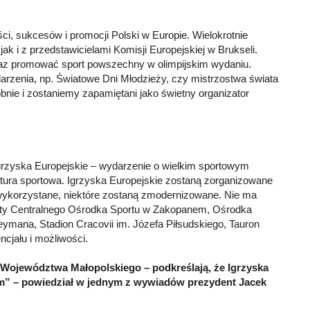
i, sukcesów i promocji Polski w Europie. Wielokrotnie
k i z przedstawicielami Komisji Europejskiej w Brukseli.
oraz promować sport powszechny w olimpijskim wydaniu.
darzenia, np. Światowe Dni Młodzieży, czy mistrzostwa świata
nie i zostaniemy zapamiętani jako świetny organizator
grzyska Europejskie – wydarzenie o wielkim sportowym
ktura sportowa. Igrzyska Europejskie zostaną zorganizowane
 wykorzystane, niektóre zostaną zmodernizowane. Nie ma
y Centralnego Ośrodka Sportu w Zakopanem, Ośrodka
eymana, Stadion Cracovii im. Józefa Piłsudskiego, Tauron
cjału i możliwości.
 Województwa Małopolskiego – podkreślają, że Igrzyska
um” – powiedział w jednym z wywiadów prezydent Jacek