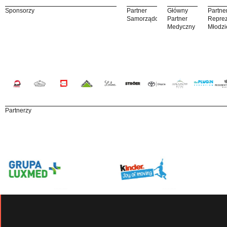
Sponsorzy
Partner
Główny
Partne
Samorządowy
Partner
Reprez
Medyczny
Młodzi
Partnerzy