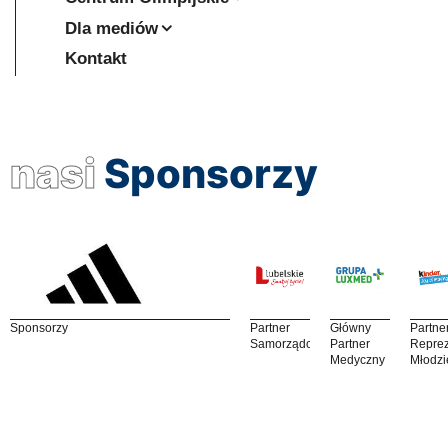
Dla mediów
Kontakt
nasi
Sponsorzy
Sponsorzy
Partner
Główny
Partne
Samorządowy
Partner
Reprez
Medyczny
Młodzi