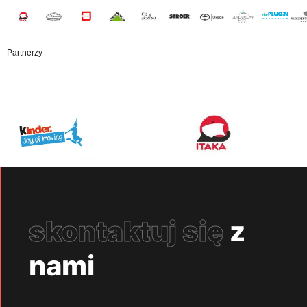
Partnerzy
skontaktuj się
z
nami