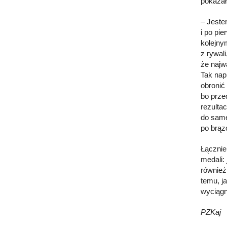
pokazał
– Jeste
i po pi
kolejny
z rywali
że najw
Tak nap
obronić
bo prze
rezulta
do same
po brąz
Łącznie
medali:
również
temu, j
wyciągn
PZKaj