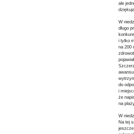
ale jed
dziękuj
W niedz
długo p
konkure
i tylko
na 200 
zdrowot
pojawia
Szczerz
awansu, 
wytrzym
do odpo
i miejs
że napi
na plaż
W niedz
Na tej 
jeszcze