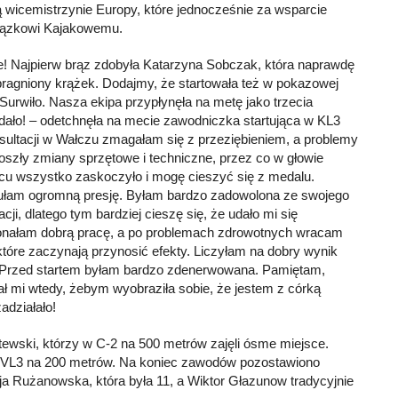
ą wicemistrzynie Europy, które jednocześnie za wsparcie
iązkowi Kajakowemu.
e! Najpierw brąz zdobyła Katarzyna Sobczak, która naprawdę
pragniony krążek. Dodajmy, że startowała też w pokazowej
urwiło. Nasza ekipa przypłynęła na metę jako trzecia
udało! – odetchnęła na mecie zawodniczka startująca w KL3
sultacji w Wałczu zmagałam się z przeziębieniem, a problemy
oszły zmiany sprzętowe i techniczne, przez co w głowie
ńcu wszystko zaskoczyło i mogę cieszyć się z medalu.
czułam ogromną presję. Byłam bardzo zadowolona ze swojego
cji, dlatego tym bardziej cieszę się, że udało mi się
konałam dobrą pracę, a po problemach zdrowotnych wracam
które zaczynają przynosić efekty. Liczyłam na dobry wynik
. Przed startem byłam bardzo zdenerwowana. Pamiętam,
ał mi wtedy, żebym wyobraziła sobie, że jestem z córką
adziałało!
tewski, którzy w C-2 na 500 metrów zajęli ósme miejsce.
 w VL3 na 200 metrów. Na koniec zawodów pozostawiono
ja Rużanowska, która była 11, a Wiktor Głazunow tradycyjnie