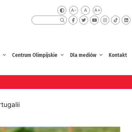
A-
A
A+
Zmień kontrast
Mniejsza czcionka
Domyślna czcionka
Większa czcion
Szukaj
Centrum Olimpijskie
Dla mediów
Kontakt
tugalii