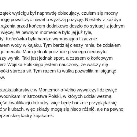
zątek wyścigu był naprawdę obiecujący, czułem się mocny
e mogę powalczyć nawet o wyższą pozycję. Niestety z każdym
krążenia przed końcem dodatkowo doszło do sytuacji z jednym
cze więcej. W pewnym momencie było jej już tyle,
ety. Końcówka była bardzo wymagająca fizycznie.
ężarem wody w kajaku. Tym bardziej cieszy mnie, że zdołałem
ego medalu. Mam jednak poczucie pewnego niedosytu,
szy wynik. Taki jest jednak sport, a czasem o końcowym
nierz Wojska Polskiego jestem nauczony, że walczy się
póki starcza sił. Tym razem ta walka pozwoliła mi sięgnąć
ow.
 parakajakarstwie w Montemor-o-Velho wywalczyli dziewięć
zawodnikami mistrzostwa Polski, w których udział wezmą
ść kwalifikacji do kadry, więc będę bacznie przyglądał się
ć w klubach, więc składy mogą się nieco różnić, ale na pewno
 żeńskiej kadry kajakarek.