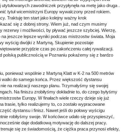
j utytułowanych zawodniczek przypłynęła na metę jako druga .
onić tytuł wicemistrzyni Europy wywalczony przed rokiem.
 Traktuję ten start jako kolejny ważny krok
okazać się z dobrej strony. Wiem już, nad czym musimy
 rezerwy i możliwości, by pływać jeszcze szybciej. Wierzę,
to na jeszcze lepsze wyniki podczas mistrzostw świata. Moja
wy wyścig dwójki z Martyną. Skupienie pozostaje
ętowanie przyjdzie czas po zakończeniu całej rywalizacji.
przed polską publicznością w Poznaniu pokażemy się z bardzo
iu, ponieważ wspólnie z Martyną Klatt w K-2 na 500 metrów
 i walki do samego końca. Przez większość dystansu
znie na realizacji naszego planu. Trzymałyśmy się swojej
gach. Na finiszu zrobiłyśmy dokładnie to, do czego byłyśmy
strzostw Europy. W finałach wiele rzeczy dzieje się już
a trasie, tylko realizujemy to, co zostało wypracowane
zęść dystansu i finisz. Nawet jeśli do połowy wyścigu
tnie robiłyśmy swoje. W końcówce udało się przyspieszyć,
ednocześnie daje dodatkową motywację do dalszej pracy.
enuje się ze świadomością, że ciężka praca przynosi efekty,