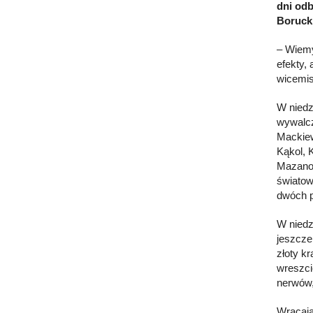
dni odb
Borucki
– Wiemy
efekty,
wicemis
W niedz
wywalcz
Mackiew
Kąkol, 
Mazanow
światow
dwóch p
W niedz
jeszcze
złoty kr
wreszci
nerwów, 
Wracają