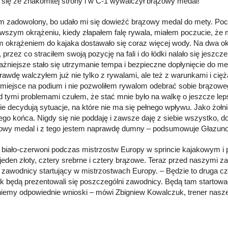
 się ze znakomitej strony i w C-1 wywalczył brązowy medal!
m zadowolony, bo udało mi się dowieźć brązowy medal do mety. Poc
erwszym okrążeniu, kiedy złapałem falę rywala, miałem poczucie, ż
m okrążeniem do kajaka dostawało się coraz więcej wody. Na dwa o
, przez co straciłem swoją pozycję na fali i do łódki nalało się jesz
ażniejsze stało się utrzymanie tempa i bezpieczne dopłynięcie do m
rawdę walczyłem już nie tylko z rywalami, ale też z warunkami i ci
 miejsce na podium i nie pozwoliłem rywalom odebrać sobie brązow
d tymi problemami czułem, że stać mnie było na walkę o jeszcze lep
cie decydują sytuacje, na które nie ma się pełnego wpływu. Jako żoł
go końca. Nigdy się nie poddaję i zawsze daję z siebie wszystko, do
owy medal i z tego jestem naprawdę dumny – podsumowuje Głazun
 biało-czerwoni podczas mistrzostw Europy w sprincie kajakowym i
 jeden złoty, cztery srebrne i cztery brązowe. Teraz przed naszymi 
 zawodnicy startujący w mistrzostwach Europy. – Będzie to druga czę
ak będą prezentowali się poszczególni zawodnicy. Będą tam startowa
iemy odpowiednie wnioski – mówi Zbigniew Kowalczuk, trener naszej