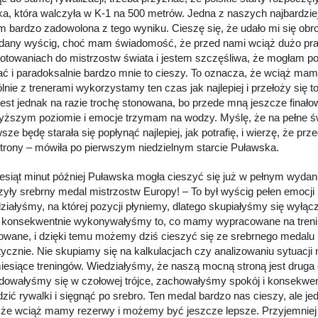
a, która walczyła w K-1 na 500 metrów. Jedna z naszych najbardzie
m bardzo zadowolona z tego wyniku. Cieszę się, że udało mi się obr
udany wyścig, choć mam świadomość, że przed nami wciąż dużo pracy.
otowaniach do mistrzostw świata i jestem szczęśliwa, że mogłam p
ć i paradoksalnie bardzo mnie to cieszy. To oznacza, że wciąż mamy
lnie z trenerami wykorzystamy ten czas jak najlepiej i przełoży się 
jest jednak na razie trochę stonowana, bo przede mną jeszcze finało
yższym poziomie i emocje trzymam na wodzy. Myślę, że na pełne świ
sze będę starała się popłynąć najlepiej, jak potrafię, i wierzę, że 
strony – mówiła po pierwszym niedzielnym starcie Puławska.
iesiąt minut później Puławska mogła cieszyć się już w pełnym wydan
yły srebrny medal mistrzostw Europy! – To był wyścig pełen emocji
działyśmy, na której pozycji płyniemy, dlatego skupiałyśmy się wyłąc
 i konsekwentnie wykonywałyśmy to, co mamy wypracowane na trenin
owane, i dzięki temu możemy dziś cieszyć się ze srebrnego medalu mi
ycznie. Nie skupiamy się na kalkulacjach czy analizowaniu sytuacji n
iesiące treningów. Wiedziałyśmy, że naszą mocną stroną jest druga c
jdowałyśmy się w czołowej trójce, zachowałyśmy spokój i konsekwen
zić rywalki i sięgnąć po srebro. Ten medal bardzo nas cieszy, ale j
że wciąż mamy rezerwy i możemy być jeszcze lepsze. Przyjemniej tr