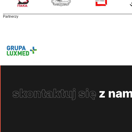
Partnerzy
skontaktuj się
z nam