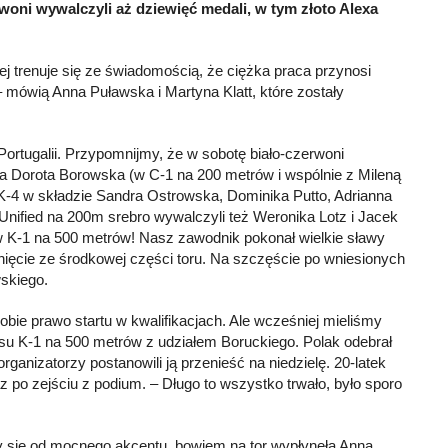
woni wywalczyli aż dziewięć medali, w tym złoto Alexa
 trenuje się ze świadomością, że ciężka praca przynosi
– mówią Anna Puławska i Martyna Klatt, które zostały
Portugalii. Przypomnijmy, że w sobotę biało-czerwoni
ła Dorota Borowska (w C-1 na 200 metrów i wspólnie z Mileną
K-4 w składzie Sandra Ostrowska, Dominika Putto, Adrianna
l Unified na 200m srebro wywalczyli też Weronika Lotz i Jacek
 w K-1 na 500 metrów! Nasz zawodnik pokonał wielkie sławy
ięcie ze środkowej części toru. Na szczęście po wniesionych
wskiego.
sobie prawo startu w kwalifikacjach. Ale wcześniej mieliśmy
su K-1 na 500 metrów z udziałem Boruckiego. Polak odebrał
organizatorzy postanowili ją przenieść na niedzielę. 20-latek
az po zejściu z podium. – Długo to wszystko trwało, było sporo
ęły się od mocnego akcentu, bowiem na tor wypłynęła Anna