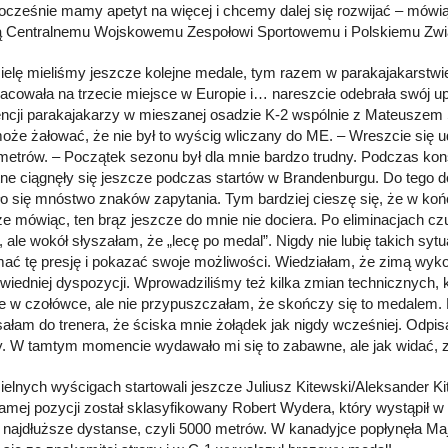
nocześnie mamy apetyt na więcej i chcemy dalej się rozwijać – mówi
ą Centralnemu Wojskowemu Zespołowi Sportowemu i Polskiemu Zw
ielę mieliśmy jeszcze kolejne medale, tym razem w parakajakarstwi
racowała na trzecie miejsce w Europie i… nareszcie odebrała swój u
ncji parakajakarzy w mieszanej osadzie K-2 wspólnie z Mateuszem S
 może żałować, że nie był to wyścig wliczany do ME. – Wreszcie się 
metrów. – Początek sezonu był dla mnie bardzo trudny. Podczas kon
ne ciągnęły się jeszcze podczas startów w Brandenburgu. Do tego d
ło się mnóstwo znaków zapytania. Tym bardziej cieszę się, że w ko
e mówiąc, ten brąz jeszcze do mnie nie dociera. Po eliminacjach 
ale wokół słyszałam, że „lecę po medal”. Nigdy nie lubię takich sytua
ać tę presję i pokazać swoje możliwości. Wiedziałam, że zimą wy
wiedniej dyspozycji. Wprowadziliśmy też kilka zmian technicznych, 
ce w czołówce, ale nie przypuszczałam, że skończy się to medalem
sałam do trenera, że ściska mnie żołądek jak nigdy wcześniej. Odpis
y. W tamtym momencie wydawało mi się to zabawne, ale jak widać, z
ielnych wyścigach startowali jeszcze Juliusz Kitewski/Aleksander Ki
samej pozycji został sklasyfikowany Robert Wydera, który wystąpił
 najdłuższe dystanse, czyli 5000 metrów. W kanadyjce popłynęła Ma