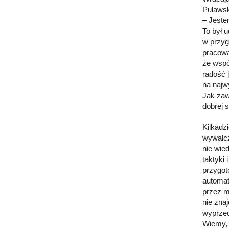
Puławsk
– Jeste
To był 
w przyg
pracowa
że wspó
radość 
na najw
Jak zaw
dobrej 
Kilkadz
wywalcz
nie wie
taktyki
przygot
automat
przez m
nie zna
wyprzed
Wiemy, 