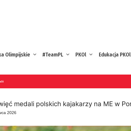
ka Olimpijskie
#TeamPL
PKOl
Edukacja PKOl
lii
więć medali polskich kajakarzy na ME w Por
wca 2026