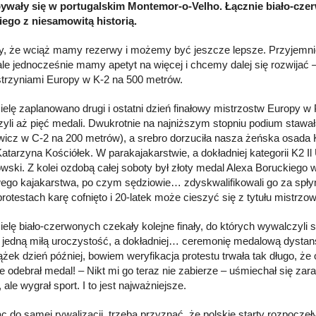
ywały się w portugalskim Montemor-o-Velho. Łącznie biało-czer
ego z niesamowitą historią.
, że wciąż mamy rezerwy i możemy być jeszcze lepsze. Przyjemniej
 ale jednocześnie mamy apetyt na więcej i chcemy dalej się rozwijać 
trzyniami Europy w K-2 na 500 metrów.
ielę zaplanowano drugi i ostatni dzień finałowy mistrzostw Europy w 
yli aż pięć medali. Dwukrotnie na najniższym stopniu podium stawa
icz w C-2 na 200 metrów), a srebro dorzuciła nasza żeńska osada 
Katarzyna Kościółek. W parakajakarstwie, a dokładniej kategorii K2 I
ski. Z kolei ozdobą całej soboty był złoty medal Alexa Boruckiego
ego kajakarstwa, po czym sędziowie… zdyskwalifikowali go za spłyn
rotestach karę cofnięto i 20-latek może cieszyć się z tytułu mistrzo
ielę biało-czerwonych czekały kolejne finały, do których wywalczyli 
 jedną miłą uroczystość, a dokładniej… ceremonię medalową dystan
ążek dzień później, bowiem weryfikacja protestu trwała tak długo, że 
e odebrał medal! – Nikt mi go teraz nie zabierze – uśmiechał się zar
ale wygrał sport. I to jest najważniejsze.
c do samej rywalizacji, trzeba przyznać, że polskie starty rozpocz