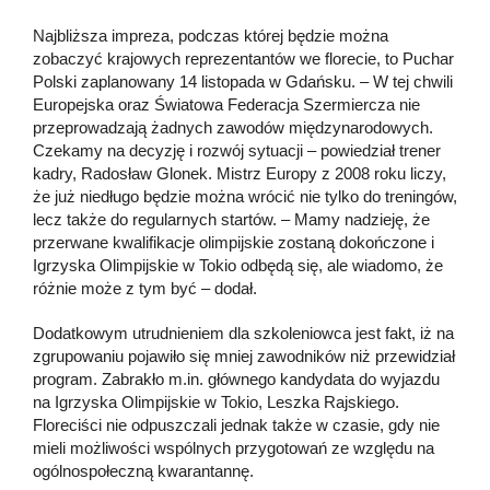
Najbliższa impreza, podczas której będzie można
zobaczyć krajowych reprezentantów we florecie, to Puchar
Polski zaplanowany 14 listopada w Gdańsku. – W tej chwili
Europejska oraz Światowa Federacja Szermiercza nie
przeprowadzają żadnych zawodów międzynarodowych.
Czekamy na decyzję i rozwój sytuacji – powiedział trener
kadry, Radosław Glonek. Mistrz Europy z 2008 roku liczy,
że już niedługo będzie można wrócić nie tylko do treningów,
lecz także do regularnych startów. – Mamy nadzieję, że
przerwane kwalifikacje olimpijskie zostaną dokończone i
Igrzyska Olimpijskie w Tokio odbędą się, ale wiadomo, że
różnie może z tym być – dodał.
Dodatkowym utrudnieniem dla szkoleniowca jest fakt, iż na
zgrupowaniu pojawiło się mniej zawodników niż przewidział
program. Zabrakło m.in. głównego kandydata do wyjazdu
na Igrzyska Olimpijskie w Tokio, Leszka Rajskiego.
Floreciści nie odpuszczali jednak także w czasie, gdy nie
mieli możliwości wspólnych przygotowań ze względu na
ogólnospołeczną kwarantannę.