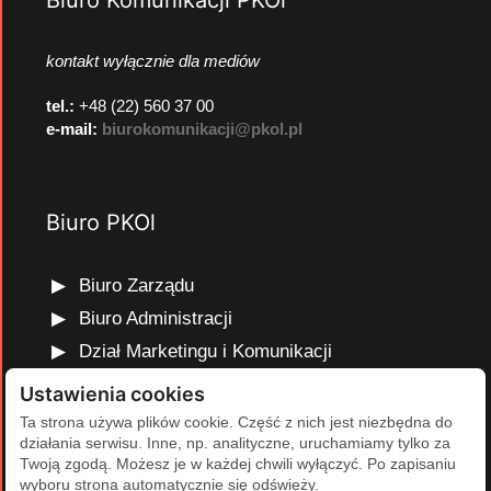
Biuro Komunikacji PKOl
kontakt wyłącznie dla mediów
tel.:
+48 (22) 560 37 00
e-mail:
biurokomunikacji@pkol.pl
Biuro PKOl
Biuro Zarządu
Biuro Administracji
Dział Marketingu i Komunikacji
Dział Edukacji Olimpijskiej
Ustawienia cookies
Dział Finansów i Kadr
Ta strona używa plików cookie. Część z nich jest niezbędna do
działania serwisu. Inne, np. analityczne, uruchamiamy tylko za
Dział Projektów Olimpijskich
Twoją zgodą. Możesz je w każdej chwili wyłączyć. Po zapisaniu
Dział Programów Rozwojowych
wyboru strona automatycznie się odświeży.