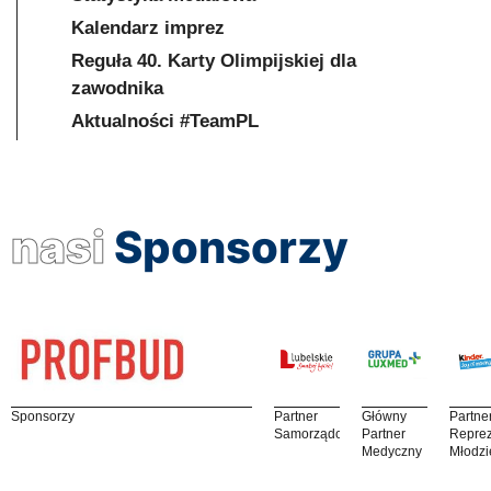
Kalendarz imprez
Reguła 40. Karty Olimpijskiej dla
zawodnika
Aktualności #TeamPL
nasi
Sponsorzy
Sponsorzy
Partner
Główny
Partne
Samorządowy
Partner
Reprez
Medyczny
Młodzi