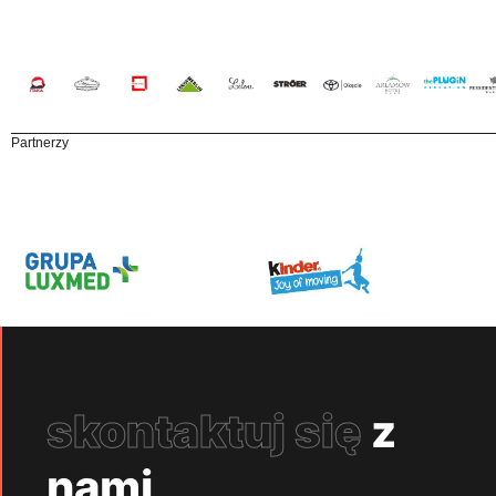
Partnerzy
skontaktuj się
z
nami