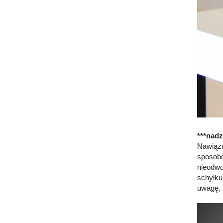
***nadz
Nawiązu
sposobe
nieodwo
schyłku
uwagę, 