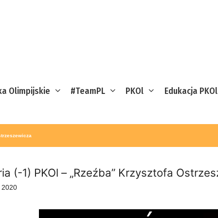
ka Olimpijskie
#TeamPL
PKOl
Edukacja PKOl
strzeszewicza
ria (-1) PKOl – „Rzeźba” Krzysztofa Ostrze
o 2020