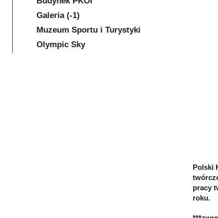
Budynek PKOl
Galeria (-1)
Muzeum Sportu i Turystyki
Olympic Sky
Polski 
twórczo
pracy t
roku.
***zwro