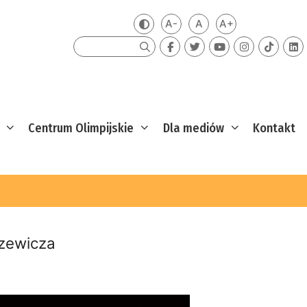
A-
A
A+
Zmień kontrast
Mniejsza czcionka
Domyślna czcionka
Większa czcion
Szukaj
Centrum Olimpijskie
Dla mediów
Kontakt
szewicza