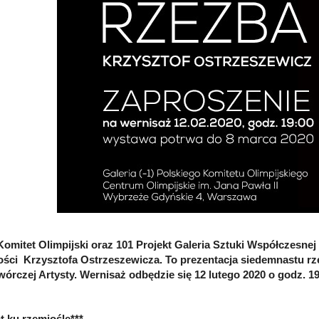
Komitet Olimpijski oraz 101 Projekt Galeria Sztuki Współczesnej
ści Krzysztofa Ostrzeszewicza. To prezentacja siedemnastu rzeź
wórczej Artysty. Wernisaż odbędzie się 12 lutego 2020 o godz.
t ku rzemiośle***