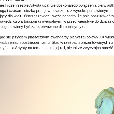
eślniczej rzeźbie Artysta upatruje doskonałego połączenia pierwia
ługą i czasami ciężką pracę, w połączeniu z wysoko postawionym cele
ujący dla wielu. Ostrzeszewicz uważa ponadto, że pole poszukiwań t
wiedź ku wartościom uniwersalnym, w przeciwieństwie do działalnośc
niego powinny być zarezerwowane dla publicystyki.
jąc się językiem plastycznym awangardy pierwszej połowy XX wieku, 
iadczeniach postmodernizmu. Stąd w rzeźbach prezentowanych na 
yślenia Artysty na temat sztuki, jej roli, ale także zwyczajna radość