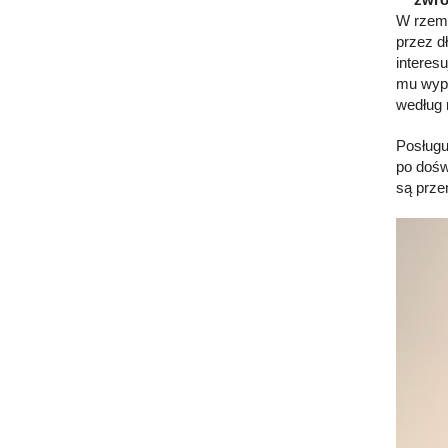
W rzemi
przez d
interes
mu wypo
według 
Posługu
po dośw
są przem