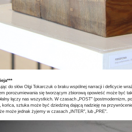
ieja***
jąc do słów Olgi Tokarczuk o braku wspólnej narracji i deficycie wr
m porozumiewania się tworzącym zbiorową opowieść może być także
łalny łączy nas wszystkich. W czasach „POST” (postmodernizm, pos
, końca, sztuka może być dziedziną dającą nadzieję na przywróceni
że może jednak żyjemy w czasach „INTER”, lub „PRE”.