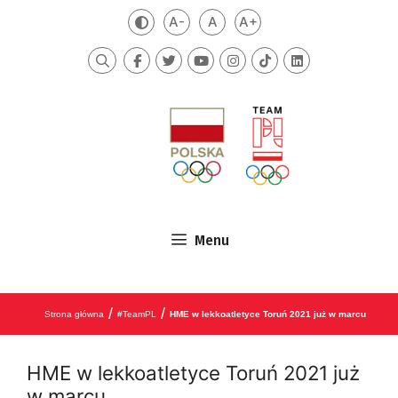
Przejdź do treści
A-
A
A+
Zmień kontrast
Mniejsza czcionka
Domyślna czcionka
Większa czcionka
Szukaj
Menu
/
/
Strona główna
#TeamPL
HME w lekkoatletyce Toruń 2021 już w marcu
HME w lekkoatletyce Toruń 2021 już
w marcu