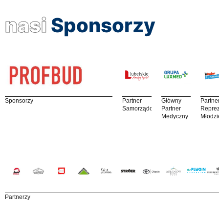
nasi
Sponsorzy
Sponsorzy
Partner
Główny
Partne
Samorządowy
Partner
Reprez
Medyczny
Młodzi
Partnerzy