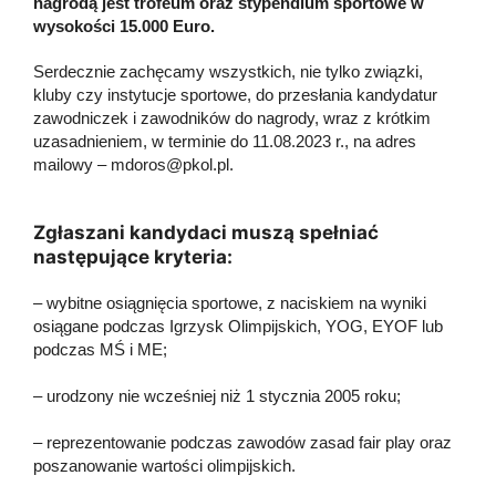
nagrodą jest trofeum oraz stypendium sportowe w
wysokości 15.000 Euro.
Serdecznie zachęcamy wszystkich, nie tylko związki,
kluby czy instytucje sportowe, do przesłania kandydatur
zawodniczek i zawodników do nagrody, wraz z krótkim
uzasadnieniem, w terminie do 11.08.2023 r., na adres
mailowy –
mdoros@pkol.pl
.
Zgłaszani kandydaci muszą spełniać
następujące kryteria:
– wybitne osiągnięcia sportowe, z naciskiem na wyniki
osiągane podczas Igrzysk Olimpijskich, YOG, EYOF lub
podczas MŚ i ME;
– urodzony nie wcześniej niż 1 stycznia 2005 roku;
– reprezentowanie podczas zawodów zasad fair play oraz
poszanowanie wartości olimpijskich.