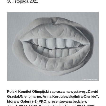
30 listopada 2021
Polski Komitet Olimpijski zaprasza na wystawę „Dawid
Grzelak/Nie- binarne, Anna Kordulewska/Infra-Cienkie”,
która w Galerii (-1) PKOl prezentowana będzie w