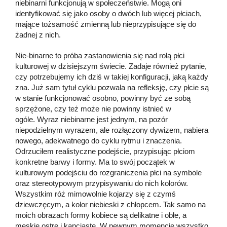
niebinarni funkcjonują w społeczeństwie. Mogą oni
identyfikować się jako osoby o dwóch lub więcej płciach,
mające tożsamość zmienną lub nieprzypisujące się do
żadnej z nich.
Nie-binarne to próba zastanowienia się nad rolą płci
kulturowej w dzisiejszym świecie. Zadaje również pytanie,
czy potrzebujemy ich dziś w takiej konfiguracji, jaką każdy
zna. Już sam tytuł cyklu pozwala na refleksję, czy płcie są
w stanie funkcjonować osobno, powinny być ze sobą
sprzężone, czy też może nie powinny istnieć w
ogóle. Wyraz niebinarne jest jednym, na pozór
niepodzielnym wyrazem, ale rozłączony dywizem, nabiera
nowego, adekwatnego do cyklu rytmu i znaczenia.
Odrzuciłem realistyczne podejście, przypisując płciom
konkretne barwy i formy. Ma to swój początek w
kulturowym podejściu do rozgraniczenia płci na symbole
oraz stereotypowym przypisywaniu do nich kolorów.
Wszystkim róż mimowolnie kojarzy się z czymś
dziewczęcym, a kolor niebieski z chłopcem. Tak samo na
moich obrazach formy kobiece są delikatne i obłe, a
męskie ostre i kanciaste. W pewnym momencie wszystko