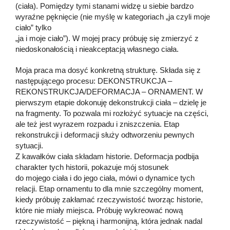
(ciała). Pomiędzy tymi stanami widzę u siebie bardzo
wyraźne pęknięcie (nie myślę w kategoriach „ja czyli moje
ciało” tylko
„ja i moje ciało”). W mojej pracy próbuję się zmierzyć z
niedoskonałością i nieakceptacją własnego ciała.
Moja praca ma dosyć konkretną strukturę. Składa się z
następującego procesu: DEKONSTRUKCJA –
REKONSTRUKCJA/DEFORMACJA – ORNAMENT. W
pierwszym etapie dokonuję dekonstrukcji ciała – dzielę je
na fragmenty. To pozwala mi rozłożyć sytuacje na części,
ale też jest wyrazem rozpadu i zniszczenia. Etap
rekonstrukcji i deformacji służy odtworzeniu pewnych
sytuacji.
Z kawałków ciała składam historie. Deformacja podbija
charakter tych historii, pokazuje mój stosunek
do mojego ciała i do jego ciała, mówi o dynamice tych
relacji. Etap ornamentu to dla mnie szczególny moment,
kiedy próbuję zakłamać rzeczywistość tworząc historie,
które nie miały miejsca. Próbuję wykreować nową
rzeczywistość – piękną i harmonijną, która jednak nadal