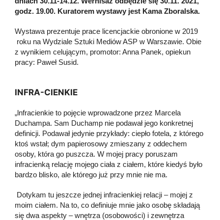
dniach 30.11-14.12. Wernisaż odbędzie się 30.11. 2021,
godz. 19.00. Kuratorem wystawy jest Kama Zboralska.
Wystawa prezentuje prace licencjackie obronione w 2019
roku na Wydziale Sztuki Mediów ASP w Warszawie. Obie
z wynikiem celującym, promotor: Anna Panek, opiekun
pracy: Paweł Susid.
INFRA-CIENKIE
„lnfracienkie to pojęcie wprowadzone przez Marcela
Duchampa. Sam Duchamp nie podawał jego konkretnej
definicji. Podawał jedynie przykłady: ciepło fotela, z którego
ktoś wstał; dym papierosowy zmieszany z oddechem
osoby, która go puszcza. W mojej pracy poruszam
infracienką relację mojego ciała z ciałem, które kiedyś było
bardzo blisko, ale którego już przy mnie nie ma.
Dotykam tu jeszcze jednej infracienkiej relacji – mojej z
moim ciałem. Na to, co definiuje mnie jako osobę składają
się dwa aspekty – wnętrza (osobowości) i zewnętrza