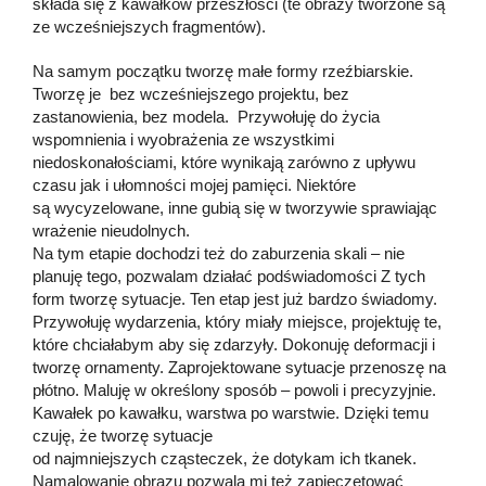
składa się z kawałków przeszłości (te obrazy tworzone są
ze wcześniejszych fragmentów).
Na samym początku tworzę małe formy rzeźbiarskie.
Tworzę je bez wcześniejszego projektu, bez
zastanowienia, bez modela. Przywołuję do życia
wspomnienia i wyobrażenia ze wszystkimi
niedoskonałościami, które wynikają zarówno z upływu
czasu jak i ułomności mojej pamięci. Niektóre
są wycyzelowane, inne gubią się w tworzywie sprawiając
wrażenie nieudolnych.
Na tym etapie dochodzi też do zaburzenia skali – nie
planuję tego, pozwalam działać podświadomości Z tych
form tworzę sytuacje. Ten etap jest już bardzo świadomy.
Przywołuję wydarzenia, który miały miejsce, projektuję te,
które chciałabym aby się zdarzyły. Dokonuję deformacji i
tworzę ornamenty. Zaprojektowane sytuacje przenoszę na
płótno. Maluję w określony sposób – powoli i precyzyjnie.
Kawałek po kawałku, warstwa po warstwie. Dzięki temu
czuję, że tworzę sytuacje
od najmniejszych cząsteczek, że dotykam ich tkanek.
Namalowanie obrazu pozwala mi też zapieczętować