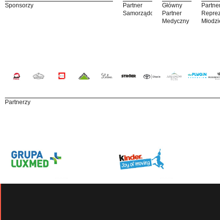
Sponsorzy
Partner
Główny
Partne
Samorządowy
Partner
Reprez
Medyczny
Młodzi
Partnerzy