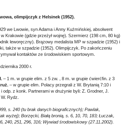
wowa, olimpijczyk z Helsinek (1952).
929 we Lwowie, syn Adama i Anny Kuźmińskiej, absolwent
 Krakowie (gdzie przeżył wojnę). Szermierz (198 cm, 80 kg)
odnik leworęczny). Brązowy medalista MP w szpadzie (1952) i
i, także w szpadzie (1952). Olimpijczyk. Po zakończeniu
trzymywał kontaktów ze środowiskiem sportowym.
ziernika 2000 r.
d.
– 1 m. w grupie elim. z 5 zw. , 8 m. w grupie ćwierćfin. z 3
ruż.
– w grupie elim. Polacy przegrali z W. Brytanią 7:10 i
i odp. z konk. Partnerami w drużynie byli: Z. Grodner, J.
i W. Rydz.
99, s. 240 (tu brak danych biograficznych); Pawlak,
jak wyżej); Borzęcki, Białą bronią, s. 6, 10, 70, 183; Łuczak,
6, 240, 251, 296, 316; Wywiad środowiskowy (27.11.2002).