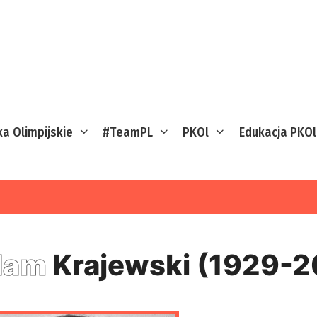
ka Olimpijskie
#TeamPL
PKOl
Edukacja PKOl
dam
Krajewski (1929-