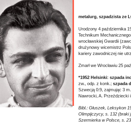
metalurg, szpadzista ze L
Urodzony 4 października 1
Technikum Mechanicznego w
wrocławskiej Gwardii (zaw
drużynowy wicemistrz Polsk
kariery zawodniczej nie u
Zmarł we Wrocławiu 25 paźd
*1952 Helsinki: szpada in
zw., odp. z konk.;
szpada d
Szwecją 0:9, zajmując 3 m. 
Nawrocki, A. Przeździecki 
Bibl.: Głuszek, Leksykon 19
Olimpijczycy, s. 132 (braki 
Szermierka w Polsce, s. 23