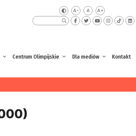
A-
A
A+
Zmień kontrast
Mniejsza czcionka
Domyślna czcionka
Większa czcion
Szukaj
Centrum Olimpijskie
Dla mediów
Kontakt
2000)