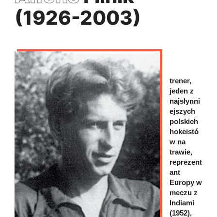
(1926-2003)
trener,
jeden z
najsłynni
ejszych
polskich
hokeistó
w na
trawie,
reprezent
ant
Europy w
meczu z
Indiami
(1952),