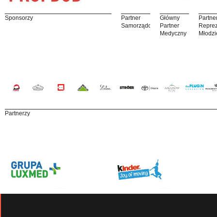
Sponsorzy
Partner
Główny
Partne
Samorządowy
Partner
Reprez
Medyczny
Młodzi
Partnerzy