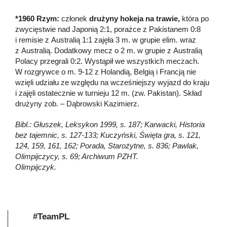
*1960 Rzym:
członek
drużyny hokeja na trawie,
która po
zwycięstwie nad Japonią 2:1, porażce z Pakistanem 0:8
i remisie z Australią 1:1 zajęła 3 m. w grupie elim. wraz
z Australią. Dodatkowy mecz o 2 m. w grupie z Australią
Polacy przegrali 0:2. Wystąpił we wszystkich meczach.
W rozgrywce o m. 9-12 z Holandią, Belgią i Francją nie
wzięli udziału ze względu na wcześniejszy wyjazd do kraju
i zajęli ostatecznie w turnieju 12 m. (zw. Pakistan). Skład
drużyny zob. – Dąbrowski Kazimierz.
Bibl.: Głuszek, Leksykon 1999, s. 187; Karwacki, Historia
bez tajemnic, s. 127-133; Kuczyński, Święta gra, s. 121,
124, 159, 161, 162; Porada, Starożytne, s. 836; Pawlak,
Olimpijczycy, s. 69; Archiwum PZHT.
Olimpijczyk.
#TeamPL