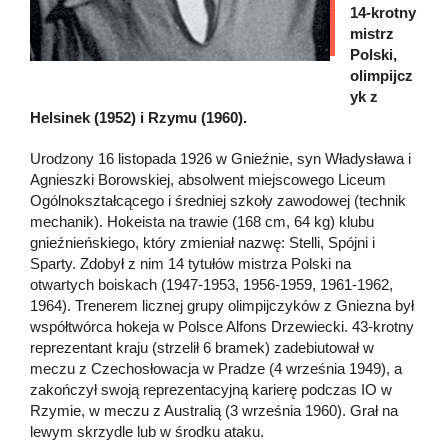
14-krotny
mistrz
Polski,
olimpijcz
yk z
Helsinek (1952) i Rzymu (1960).
Urodzony 16 listopada 1926 w Gnieźnie, syn Władysława i
Agnieszki Borowskiej, absolwent miejscowego Liceum
Ogólnokształcącego i średniej szkoły zawodowej (technik
mechanik). Hokeista na trawie (168 cm, 64 kg) klubu
gnieźnieńskiego, który zmieniał nazwę: Stelli, Spójni i
Sparty. Zdobył z nim 14 tytułów mistrza Polski na
otwartych boiskach (1947-1953, 1956-1959, 1961-1962,
1964). Trenerem licznej grupy olimpijczyków z Gniezna był
współtwórca hokeja w Polsce Alfons Drzewiecki. 43-krotny
reprezentant kraju (strzelił 6 bramek) zadebiutował w
meczu z Czechosłowacja w Pradze (4 września 1949), a
zakończył swoją reprezentacyjną karierę podczas IO w
Rzymie, w meczu z Australią (3 września 1960). Grał na
lewym skrzydle lub w środku ataku.