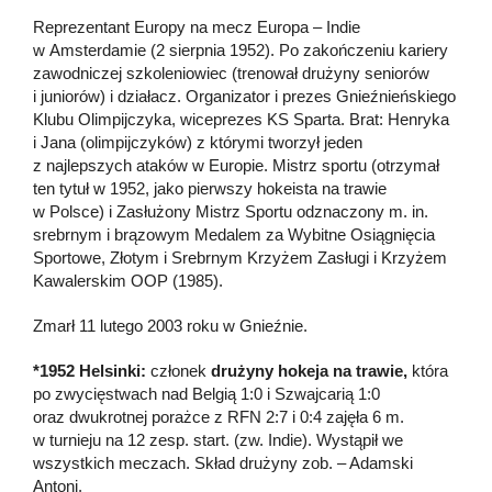
Reprezentant Europy na mecz Europa – Indie
w Amsterdamie (2 sierpnia 1952). Po zakończeniu kariery
zawodniczej szkoleniowiec (trenował drużyny seniorów
i juniorów) i działacz. Organizator i prezes Gnieźnieńskiego
Klubu Olimpijczyka, wiceprezes KS Sparta. Brat: Henryka
i Jana (olimpijczyków) z którymi tworzył jeden
z najlepszych ataków w Europie. Mistrz sportu (otrzymał
ten tytuł w 1952, jako pierwszy hokeista na trawie
w Polsce) i Zasłużony Mistrz Sportu odznaczony m. in.
srebrnym i brązowym Medalem za Wybitne Osiągnięcia
Sportowe, Złotym i Srebrnym Krzyżem Zasługi i Krzyżem
Kawalerskim OOP (1985).
Zmarł 11 lutego 2003 roku w Gnieźnie.
*1952 Helsinki:
członek
drużyny hokeja na trawie,
która
po zwycięstwach nad Belgią 1:0 i Szwajcarią 1:0
oraz dwukrotnej porażce z RFN 2:7 i 0:4 zajęła 6 m.
w turnieju na 12 zesp. start. (zw. Indie). Wystąpił we
wszystkich meczach. Skład drużyny zob. – Adamski
Antoni.