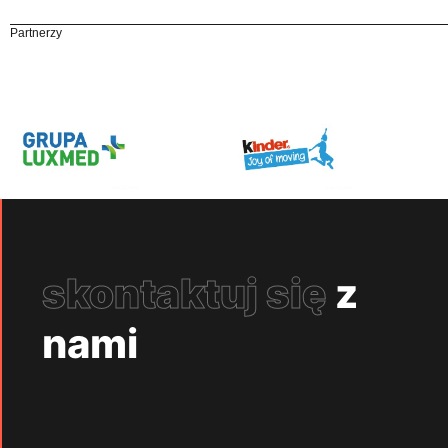
Partnerzy
skontaktuj się
z
nami