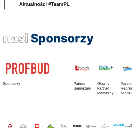
Aktualności #TeamPL
nasi
Sponsorzy
Sponsorzy
Partner
Główny
Partne
Samorządowy
Partner
Reprez
Medyczny
Młodzi