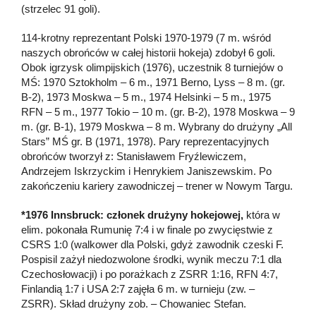
(strzelec 91 goli).
114-krotny reprezentant Polski 1970-1979 (7 m. wśród
naszych obrońców w całej historii hokeja) zdobył 6 goli.
Obok igrzysk olimpijskich (1976), uczestnik 8 turniejów o
MŚ: 1970 Sztokholm – 6 m., 1971 Berno, Lyss – 8 m. (gr.
B-2), 1973 Moskwa – 5 m., 1974 Helsinki – 5 m., 1975
RFN – 5 m., 1977 Tokio – 10 m. (gr. B-2), 1978 Moskwa – 9
m. (gr. B-1), 1979 Moskwa – 8 m. Wybrany do drużyny „All
Stars” MŚ gr. B (1971, 1978). Pary reprezentacyjnych
obrońców tworzył z: Stanisławem Fryźlewiczem,
Andrzejem Iskrzyckim i Henrykiem Janiszewskim. Po
zakończeniu kariery zawodniczej – trener w Nowym Targu.
*1976 Innsbruck: członek drużyny hokejowej,
która w
elim. pokonała Rumunię 7:4 i w finale po zwycięstwie z
CSRS 1:0 (walkower dla Polski, gdyż zawodnik czeski F.
Pospisil zażył niedozwolone środki, wynik meczu 7:1 dla
Czechosłowacji) i po porażkach z ZSRR 1:16, RFN 4:7,
Finlandią 1:7 i USA 2:7 zajęła 6 m. w turnieju (zw. –
ZSRR). Skład drużyny zob. – Chowaniec Stefan.