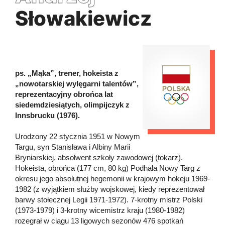
Słowakiewicz
ps. „Mąka”, trener, hokeista z
„nowotarskiej wylęgarni talentów”,
reprezentacyjny obrońca lat
siedemdziesiątych, olimpijczyk z
Innsbrucku (1976).
Urodzony 22 stycznia 1951 w Nowym
Targu, syn Stanisława i Albiny Marii
Bryniarskiej, absolwent szkoły zawodowej (tokarz).
Hokeista, obrońca (177 cm, 80 kg) Podhala Nowy Targ z
okresu jego absolutnej hegemonii w krajowym hokeju 1969-
1982 (z wyjątkiem służby wojskowej, kiedy reprezentował
barwy stołecznej Legii 1971-1972). 7-krotny mistrz Polski
(1973-1979) i 3-krotny wicemistrz kraju (1980-1982)
rozegrał w ciągu 13 ligowych sezonów 476 spotkań