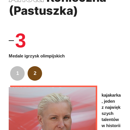
(Pastuszka)
3
Medale igrzysk olimpijskich
1
2
kajakarka
, jeden
z najwięk
szych
talentów
w historii