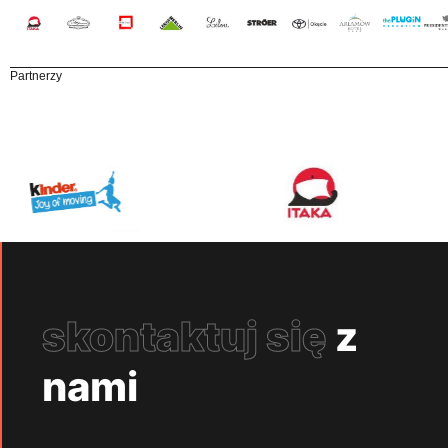
Partnerzy
skontaktuj się
z
nami