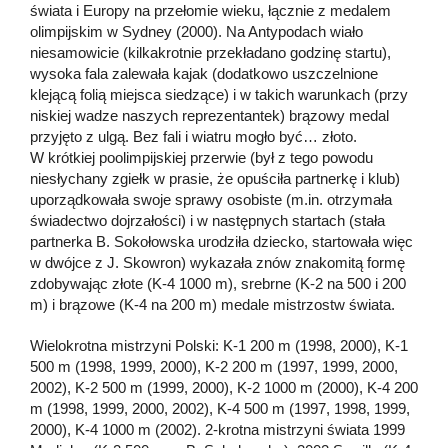
świata i Europy na przełomie wieku, łącznie z medalem
olimpijskim w Sydney (2000). Na Antypodach wiało
niesamowicie (kilkakrotnie przekładano godzinę startu),
wysoka fala zalewała kajak (dodatkowo uszczelnione
klejącą folią miejsca siedzące) i w takich warunkach (przy
niskiej wadze naszych reprezentantek) brązowy medal
przyjęto z ulgą. Bez fali i wiatru mogło być… złoto.
W krótkiej poolimpijskiej przerwie (był z tego powodu
niesłychany zgiełk w prasie, że opuściła partnerkę i klub)
uporządkowała swoje sprawy osobiste (m.in. otrzymała
świadectwo dojrzałości) i w następnych startach (stała
partnerka B. Sokołowska urodziła dziecko, startowała więc
w dwójce z J. Skowron) wykazała znów znakomitą formę
zdobywając złote (K-4 1000 m), srebrne (K-2 na 500 i 200
m) i brązowe (K-4 na 200 m) medale mistrzostw świata.
Wielokrotna mistrzyni Polski: K-1 200 m (1998, 2000), K-1
500 m (1998, 1999, 2000), K-2 200 m (1997, 1999, 2000,
2002), K-2 500 m (1999, 2000), K-2 1000 m (2000), K-4 200
m (1998, 1999, 2000, 2002), K-4 500 m (1997, 1998, 1999,
2000), K-4 1000 m (2002). 2-krotna mistrzyni świata 1999