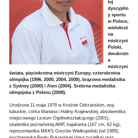
tej
dyscyplin
y sportu
w Polsce,
wielokrot
na
mistrzyni
Polski,
dwukrotn
a
mistrzyni
świata, pięciokrotna mistrzyni Europy, czterokrotna
olimpijka (1996, 2000, 2004, 2008), brązowa medalistka
z Sydney (2000) i Aten (2004). Srebrna medalistka
olimpijska z Pekinu (2008).
Urodzona 11 maja 1978 w Krośnie Odrzańskim, woj.
lubuskie, córka Mariana i Haliny Krajewskiej, absolwentka
miejscowego Liceum Ogólnokształcącego (2001),
studentka poznańskiej AWF, kajakarka (167 cm, 62 kg),
reprezentantka MKKS Gorzów Wielkopolski (od 1989),
wychowanka Beaty Bukowskiej (nauczycielka) oraz