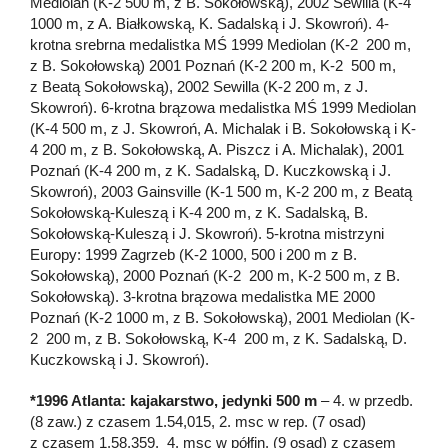
Mediolan (K-2 500 m, z B. Sokołowską), 2002 Sewilla (K-4
1000 m, z A. Białkowską, K. Sadalską i J. Skowroń). 4-
krotna srebrna medalistka MŚ 1999 Mediolan (K-2 200 m,
z B. Sokołowską) 2001 Poznań (K-2 200 m, K-2 500 m,
z Beatą Sokołowską), 2002 Sewilla (K-2 200 m, z J.
Skowroń). 6-krotna brązowa medalistka MŚ 1999 Mediolan
(K-4 500 m, z J. Skowroń, A. Michalak i B. Sokołowską i K-
4 200 m, z B. Sokołowską, A. Piszcz i A. Michalak), 2001
Poznań (K-4 200 m, z K. Sadalską, D. Kuczkowską i J.
Skowroń), 2003 Gainsville (K-1 500 m, K-2 200 m, z Beatą
Sokołowską-Kuleszą i K-4 200 m, z K. Sadalską, B.
Sokołowską-Kuleszą i J. Skowroń). 5-krotna mistrzyni
Europy: 1999 Zagrzeb (K-2 1000, 500 i 200 m z B.
Sokołowską), 2000 Poznań (K-2 200 m, K-2 500 m, z B.
Sokołowską). 3-krotna brązowa medalistka ME 2000
Poznań (K-2 1000 m, z B. Sokołowską), 2001 Mediolan (K-
2 200 m, z B. Sokołowską, K-4 200 m, z K. Sadalską, D.
Kuczkowską i J. Skowroń).
*1996 Atlanta: kajakarstwo, jedynki 500 m
– 4. w przedb.
(8 zaw.) z czasem 1.54,015, 2. msc w rep. (7 osad)
z czasem 1.58,359, 4. msc w półfin. (9 osad) z czasem