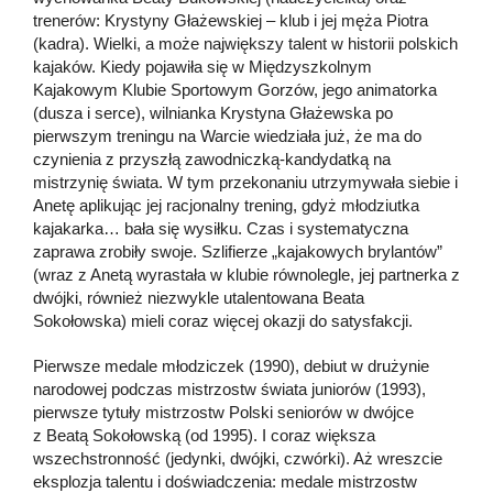
trenerów: Krystyny Głażewskiej – klub i jej męża Piotra
(kadra). Wielki, a może największy talent w historii polskich
kajaków. Kiedy pojawiła się w Międzyszkolnym
Kajakowym Klubie Sportowym Gorzów, jego animatorka
(dusza i serce), wilnianka Krystyna Głażewska po
pierwszym treningu na Warcie wiedziała już, że ma do
czynienia z przyszłą zawodniczką-kandydatką na
mistrzynię świata. W tym przekonaniu utrzymywała siebie i
Anetę aplikując jej racjonalny trening, gdyż młodziutka
kajakarka… bała się wysiłku. Czas i systematyczna
zaprawa zrobiły swoje. Szlifierze „kajakowych brylantów”
(wraz z Anetą wyrastała w klubie równolegle, jej partnerka z
dwójki, również niezwykle utalentowana Beata
Sokołowska) mieli coraz więcej okazji do satysfakcji.
Pierwsze medale młodziczek (1990), debiut w drużynie
narodowej podczas mistrzostw świata juniorów (1993),
pierwsze tytuły mistrzostw Polski seniorów w dwójce
z Beatą Sokołowską (od 1995). I coraz większa
wszechstronność (jedynki, dwójki, czwórki). Aż wreszcie
eksplozja talentu i doświadczenia: medale mistrzostw