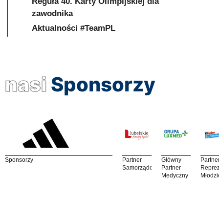
Reguła 40. Karty Olimpijskiej dla
zawodnika
Aktualności #TeamPL
nasi
Sponsorzy
Sponsorzy
Partner
Główny
Partne
Samorządowy
Partner
Reprez
Medyczny
Młodzi