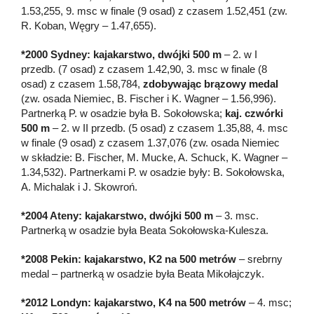
1.53,255, 9. msc w finale (9 osad) z czasem 1.52,451 (zw.
R. Koban, Węgry – 1.47,655).
*2000 Sydney: kajakarstwo, dwójki 500 m
– 2. w I
przedb. (7 osad) z czasem 1.42,90, 3. msc w finale (8
osad) z czasem 1.58,784,
zdobywając brązowy medal
(zw. osada Niemiec, B. Fischer i K. Wagner – 1.56,996).
Partnerką P. w osadzie była B. Sokołowska;
kaj. czwórki
500 m
– 2. w II przedb. (5 osad) z czasem 1.35,88, 4. msc
w finale (9 osad) z czasem 1.37,076 (zw. osada Niemiec
w składzie: B. Fischer, M. Mucke, A. Schuck, K. Wagner –
1.34,532). Partnerkami P. w osadzie były: B. Sokołowska,
A. Michalak i J. Skowroń.
*2004 Ateny: kajakarstwo, dwójki 500 m
– 3. msc.
Partnerką w osadzie była Beata Sokołowska-Kulesza.
*2008 Pekin: kajakarstwo, K2 na 500 metrów
– srebrny
medal – partnerką w osadzie była Beata Mikołajczyk.
*2012 Londyn: kajakarstwo, K4 na 500 metrów
– 4. msc;