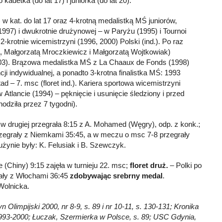
adetka (do lat 17) i juniorka (do lat 20).
w kat. do lat 17 oraz 4-krotną medalistką MŚ juniorów,
(1997) i dwukrotnie drużynowej – w Paryżu (1995) i Tournoi
2-krotnie wicemistrzyni (1996, 2000) Polski (ind.). Po raz
łą, Małgorzatą Mroczkiewicz i Małgorzatą Wojtkowiak)
2003). Brązowa medalistka MŚ z La Chaaux de Fonds (1998)
 indywidualnej, a ponadto 3-krotna finalistka MŚ: 1993
ad – 7. msc (floret ind.). Kariera sportowa wicemistrzyni
Atlancie (1994) – pęknięcie i usunięcie śledziony i przed
odziła przez 7 tygodni).
 w drugiej przegrała 8:15 z A. Mohamed (Węgry), odp. z konk.;
przegrały z Niemkami 35:45, a w meczu o msc 7-8 przegrały
użynie były: K. Felusiak i B. Szewczyk.
 (Chiny) 9:15 zajęła w turnieju 22. msc;
floret druż.
– Polki po
rały z Włochami 36:45
zdobywając srebrny medal
.
Wolnicka.
Olimpijski 2000, nr 8-9, s. 89 i nr 10-11, s. 130-131; Kronika
 1993-2000; Łuczak, Szermierka w Polsce, s. 89; USC Gdynia,