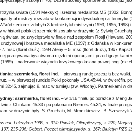
upiększający szkołę nr 70). Duże sukcesy sportowe odniosła już jako k
strzynią świata (1994 Meksyk) i srebrną medalistką MŚ (1992, Bonn) 
jąc tytuł mistrzyni świata w konkurencji indywidualnej na Teneryfie 
Wśród seniorek zdobyła 3-krotnie tytuł mistrzyni (1993, 1995, 1998) i 
y w historii polskiej szermierki została w drużynie (z Sylwią Grucha
nią świata, po zwycięstwie w finale nad zespołem Rosji (Hawana, 
 drużynowej i brązowa medalistka ME (1997) z Gdańska w konkurencji
7. msc (floret druż.), 1994 Ateny – 5. msc (floret druż.), 1997 Kapszt
skiej przerywana była dwoma ciężkimi operacjami: przed igrzyskami w 
(1999) – naderwanie wiązadła krzyżowego kolana prawej nogi (nie ch
tlanta: szermierka, floret ind.
– pierwszą rundę przeszła bez walki,
ruż.
– w pierwszej rundzie Polki pokonały USA 45:44, w ćwierćfin. 
mi 32:45, zajmując 8. msc w turnieju (zw. Włochy). Partnerkami w dr
ydney: szermierka, floret ind.
– w 1/16 finału po porażce z Meng Jie
twie z Chinkami 45:33 i po pokonaniu Niemiec 45:34, w finale przeg
kami w drużynie były: S. Gruchała, M. Mroczkiewicz i B. Szewczyk-
łuszek, Leksykon 1999, s. 314; Pawlak, Olimpijczycy, s. 220; Magazyn 
. 197, 235-236; Gebert, Poczet olimpijczyków, s. 167; Biuletyn PZS