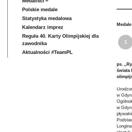
Medaliści
Polskie medale
Statystyka medalowa
Medale 
Kalendarz imprez
Reguła 40. Karty Olimpijskiej dla
1
zawodnika
Aktualności #TeamPL
ps. „Ry
świata 
olimpij
Urodzon
w Gdyni
Ogólnok
w Gdyni
pływaln
Podstaw
Longina