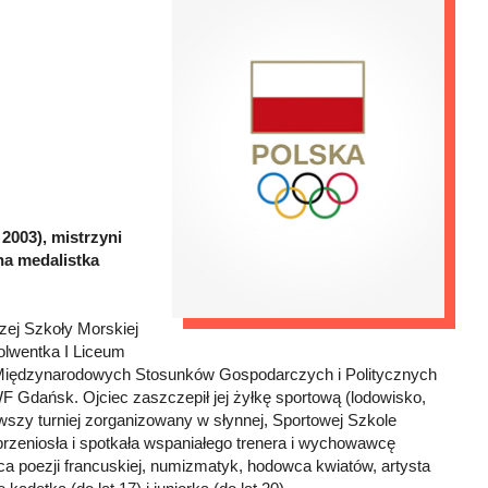
2003), mistrzyni
na medalistka
ej Szkoły Morskiej
solwentka I Liceum
 Międzynarodowych Stosunków Gospodarczych i Politycznych
 Gdańsk. Ojciec zaszczepił jej żyłkę sportową (lodowisko,
wszy turniej zorganizowany w słynnej, Sportowej Szkole
przeniosła i spotkała wspaniałego trenera i wychowawcę
wca poezji francuskiej, numizmatyk, hodowca kwiatów, artysta