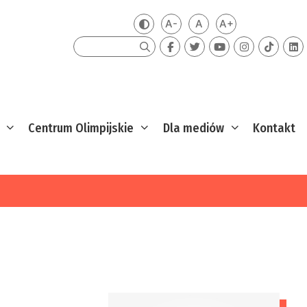
A-
A
A+
Zmień kontrast
Mniejsza czcionka
Domyślna czcionka
Większa czcion
Szukaj
Centrum Olimpijskie
Dla mediów
Kontakt