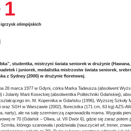
1
igrzysk olimpijskich
bka”, studentka, mistrzyni świata seniorek w drużynie (Hawana, 
kadetek i juniorek, medalistka mistrzostw świata seniorek, srebr
ska z Sydney (2000) w drużynie floretowej.
a 28 marca 1977 w Gdyni, córka Marka Tadeusza (absolwent Wyższ
) i Jolanty Marii Koseckiej (absolwentka Politechniki Gdańskiej), ab
ształcącego im. M. Kopernika w Gdańsku (1996), Wyższej Szkoły
 oraz SGH w Warszawie (2002), florecistka (171 cm, 63 kg) AZS-AWF
ia, narty), ale na salę szermierczą zaprowadziła mama. Wygrała pier
owej nr 70 (Gdańsk – Oliwa, ul. VII Dwór 6), gdzie się zaraz potem 
 Szmita, którego szanowała i podziwiała (nauczyciel wf, trener, zna