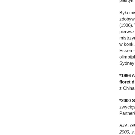
plastyk 
Była mi
zdobywa
(1996). 
pierwsz
mistrzy
w konk.
Essen – 
olimpij
Sydney 
*1996 A
floret d
z China
*2000 S
zwycięs
Partner
Bibl.: G
2000, s