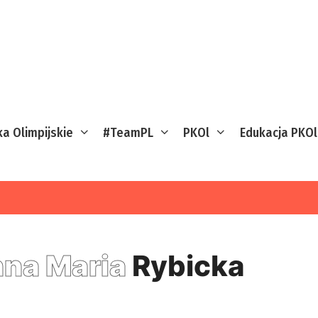
ka Olimpijskie
#TeamPL
PKOl
Edukacja PKOl
na Maria
Rybicka