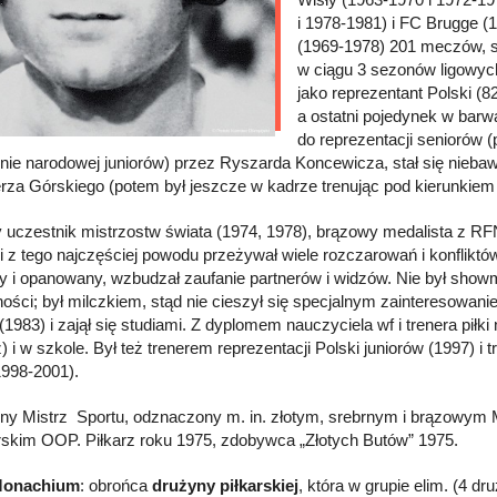
i 1978-1981) i FC Brugge (
(1969-1978) 201 meczów, str
w ciągu 3 sezonów ligowych
jako reprezentant Polski (8
a ostatni pojedynek w bar
do reprezentacji seniorów 
nie narodowej juniorów) przez Ryszarda Koncewicza, stał się nie
rza Górskiego (potem był jeszcze w kadrze trenując pod kierunkie
y uczestnik mistrzostw świata (1974, 1978), brązowy medalista z RFN
 i z tego najczęściej powodu przeżywał wiele rozczarowań i konflik
y i opanowany, wzbudzał zaufanie partnerów i widzów. Nie był show
ności; był milczkiem, stąd nie cieszył się specjalnym zainteresowan
 (1983) i zajął się studiami. Z dyplomem nauczyciela wf i trenera pił
) i w szkole. Był też trenerem reprezentacji Polski juniorów (1997)
1998-2001).
ny Mistrz Sportu, odznaczony m. in. złotym, srebrnym i brązowym
skim OOP. Piłkarz roku 1975, zdobywca „Złotych Butów” 1975.
Monachium
: obrońca
drużyny piłkarskiej
, która w grupie elim. (4 d