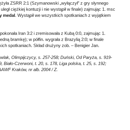
ciężyła ZSRR 2:1 (Szymanowski „wyłączył” z gry słynnego
egł ciężkiej kontuzji i nie wystąpił w finale) zajmując 1. msc
ty medal
. Wystąpił we wszystkich spotkaniach z wyjątkiem
) pokonała Iran 3:2 i zremisowała z Kubą 0:0, zajmując 1.
dną bramkę); w półfin. wygrała z Brazylią 2:0; w finale
ich spotkaniach. Skład drużyny zob. – Benigier Jan.
awlak, Olimpijczycy, s. 257-258; Duński, Od Paryża, s. 919-
 Biało-Czerwoni, t. 20, s. 178, Liga polska, t. 25, s. 192;
AAWF Kraków, nr alb. 2004 / Z.