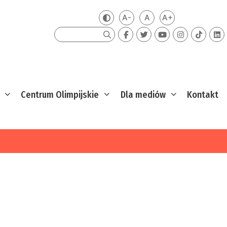
A-
A
A+
Zmień kontrast
Mniejsza czcionka
Domyślna czcionka
Większa czcion
Szukaj
Centrum Olimpijskie
Dla mediów
Kontakt