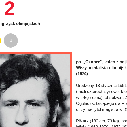
2
igrzysk olimpijskich
1
ps. „Czoper”, jeden z na
Wisły, medalista olimpijsk
(1974).
Urodzony 13 stycznia 1951
(mieli czterech synów z któ
w piłkę nożną), absolwent 
Ogólnokształcącego dla Pr
otrzymał tytuł magistra wf (
Piłkarz (180 cm, 73 kg), p
Wisły (1963-1970 i 1972-1