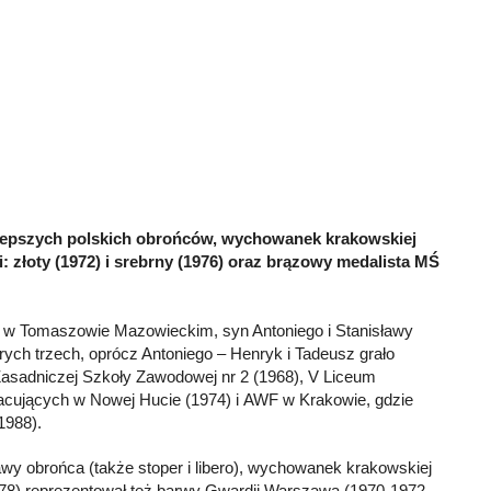
jlepszych polskich obrońców, wychowanek krakowskiej
i: złoty (1972) i srebrny (1976) oraz brązowy medalista MŚ
 w Tomaszowie Mazowieckim, syn Antoniego i Stanisławy
rych trzech, oprócz Antoniego – Henryk i Tadeusz grało
Zasadniczej Szkoły Zawodowej nr 2 (1968), V Liceum
acujących w Nowej Hucie (1974) i AWF w Krakowie, gdzie
1988).
rawy obrońca (także stoper i libero), wychowanek krakowskiej
978) reprezentował też barwy Gwardii Warszawa (1970-1972