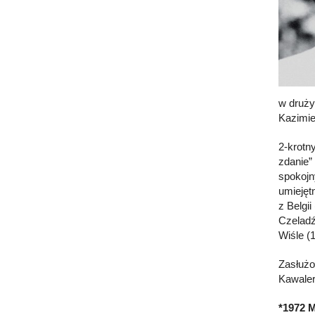
w druży
Kazimie
2-krotn
zdanie”
spokojn
umiejęt
z Belgii
Czeladź
Wiśle (
Zasłużo
Kawaler
*1972 