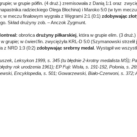
rupie; w grupie półfin. (4 druż.) zremisowała z Danią 1:1 oraz zwy
napastnika radzieckiego Olega Błochina) i Maroko 5:0 (w tym meczu ul
e; w meczu finałowym wygrała z Węgrami 2:1 (0:1)
zdobywając
zło
ego. Skład drużyny zob. – Anczok Zygmunt.
ontreal:
obrońca
drużyny piłkarskiej
, która w grupie elim. (3 druż.
 w grupie; w ćwierćfin. zwyciężyła KRL-D 5:0 (Szymanowski strzelił je
ła z NRD 1:3 (0:2)
zdobywając
srebrny medal
. Wystąpił we wszystk
Głuszek, Leksykon 1999, s. 345 (tu błędnie 2-krotny medalista MŚ); P
błędny rok urodzenia 1961); EP Fuji: Wisła, s. 191-192, Polonia, s. 269,
wski, Encyklopedia, s. 501; Gowarzewski, Biało-Czerwoni, s. 372; 