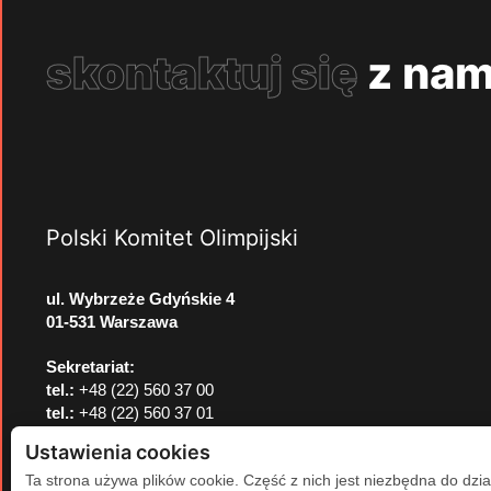
skontaktuj się
z nam
Polski Komitet Olimpijski
ul. Wybrzeże Gdyńskie 4
01-531 Warszawa
Sekretariat:
tel.:
+48 (22) 560 37 00
tel.:
+48 (22) 560 37 01
e-mail:
pkol@pkol.pl
Ustawienia cookies
Ta strona używa plików cookie. Część z nich jest niezbędna do dzia