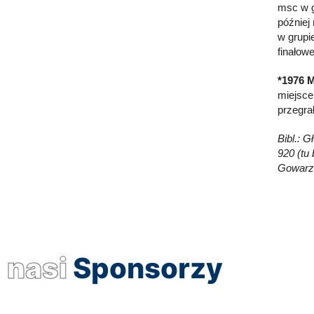
msc w g
później 
w grupi
finałow
*1976 M
miejsce
przegra
Bibl.: 
920 (tu 
Gowarze
nasi
Sponsorzy