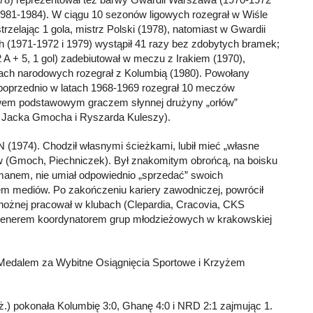
1981-1984). W ciągu 10 sezonów ligowych rozegrał w Wiśle
zelając 1 gola, mistrz Polski (1978), natomiast w Gwardii
 (1971-1972 i 1979) wystąpił 41 razy bez zdobytych bramek;
2 A + 5, 1 gol) zadebiutował w meczu z Irakiem (1970),
wach narodowych rozegrał z Kolumbią (1980). Powołany
(poprzednio w latach 1968-1969 rozegrał 10 meczów
bawem podstawowym graczem słynnej drużyny „orłów”
m Jacka Gmocha i Ryszarda Kuleszy).
 (1974). Chodził własnymi ścieżkami, lubił mieć „własne
tów (Gmoch, Piechniczek). Był znakomitym obrońcą, na boisku
manem, nie umiał odpowiednio „sprzedać” swoich
iem mediów. Po zakończeniu kariery zawodniczej, powrócił
ki nożnej pracował w klubach (Clepardia, Cracovia, CKS
 i trenerem koordynatorem grup młodzieżowych w krakowskiej
 Medalem za Wybitne Osiągnięcia Sportowe i Krzyżem
ruż.) pokonała Kolumbię 3:0, Ghanę 4:0 i NRD 2:1 zajmując 1.