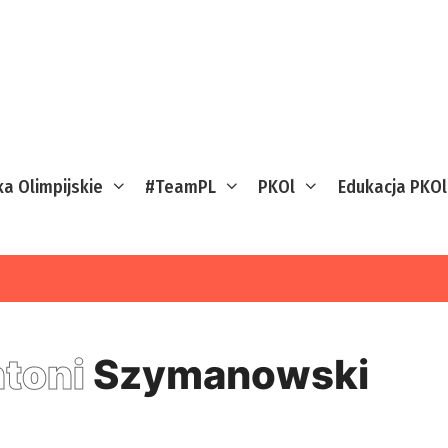
ka Olimpijskie
#TeamPL
PKOl
Edukacja PKOl
toni
Szymanowski