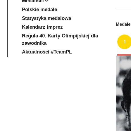
Medaliści
Polskie medale
Statystyka medalowa
Medale 
Kalendarz imprez
Reguła 40. Karty Olimpijskiej dla
1
zawodnika
Aktualności #TeamPL