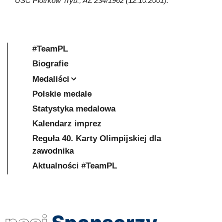
USC Piotrków Tryb., AZ 234/1962 (12.10.2001).
#TeamPL
Biografie
Medaliści
Polskie medale
Statystyka medalowa
Kalendarz imprez
Reguła 40. Karty Olimpijskiej dla
zawodnika
Aktualności #TeamPL