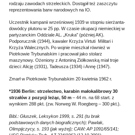
rodzaju zawodach strzeleckich. Dostąpił też zaszczytu
reprezentowania barw narodowych na IO.
Uczestnik kampanii wrześniowej 1939 w stopniu sierżanta-
dowódcy plutonu w 25 pp. W czasie okupacji niemieckiej w
partyzanckim Oddziale AL. „Kruka” (później AK).
Podporucznik (1944), kawaler Krzyża Virtuti Militari i
Krzyża Walecznych. Po wojnie mieszkał również w
Piotrkowie Trybunalskim i pracował jako stolarz
maszynowy. Ożeniony z Antoniną Ziółkowską miał troje
dzieci: Alicję (1931), Tadeusza (1934) i Annę (1947).
Zmarł w Piotrkowie Trybunalskim 20 kwietnia 1962 r.
*1936 Berlin: strzelectwo, karabin małokalibrowy 30
strzałów z pozycji leżąc, 50 m
– 44 m. na 68 start. z
wynikiem 288 pkt. (zw. Norweg W. Roegberg – 300 pkt.).
Bibl.: Głuszek, Leksykon 1999, s. 291 (tu brak
podstawowych danych biograficznych); Pawlak,
Olimpijczycy, s. 193 (jak wyżej); CAW: AP 1091/65/141;