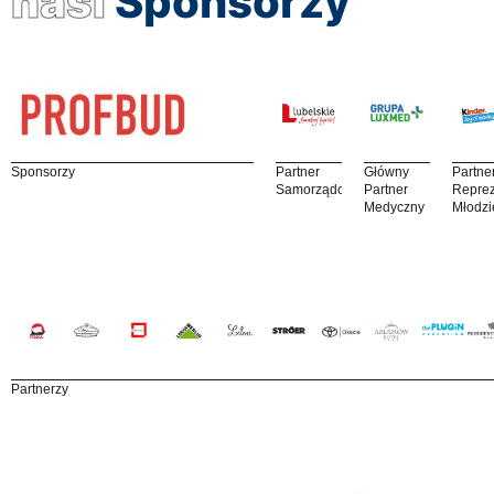
nasi
Sponsorzy
Sponsorzy
Partner
Główny
Partne
Samorządowy
Partner
Reprez
Medyczny
Młodzi
Partnerzy