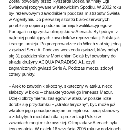
Został powołany przez Ryszarda Boska na finały Ligi
Światowej rozgrywane w Katowickim Spodku. W 2002 roku
był rezerwowym zawodnikiem podczas mistrzostw Świata
w Argentynie. Do pierwszej szóstki biało-czerwonych
przebił się dopiero podczas turnieju kwalifikacyjnego w
Portugalii na igrzyska olimpijskie w Atenach. Był jednym z
najlepiej punktujących zawodników reprezentacji Polski jak
i całego turnieju. Po przeprowadzce do Włoch stał się jedną
z gwiazd Serie A. Podczas weekendu gwiazd, który odbył
się 31 października w Montichiari Gołaś był powołany do
składu drużyny ACQUA PARADISO A1, czyli
zagranicznych gwiazd Serie A. Podczas meczu zdobył
cztery punkty.
– Arek to zawodnik skoczny, skuteczny w ataku, nieco
słabszy w bloku – charakteryzował go Ireneusz Mazur.
Dzięki olbrzymiemu zasięgowi w ataku w polskie lidze
dorobił się przydomku – „stratosferyczny”, być może już
wkrótce jego ponadprzeciętne umiejętności będą stanowiły
o zdobytych medalach dla reprezentacji Polski w
zawodach rangi mistrzowskiej. Olimpiada w Atenach była
jego ostatnią. W piątek 16 września 2005 roku w godzinach