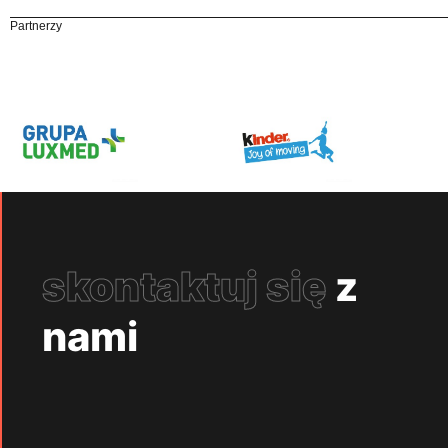
Partnerzy
skontaktuj się
z
nami