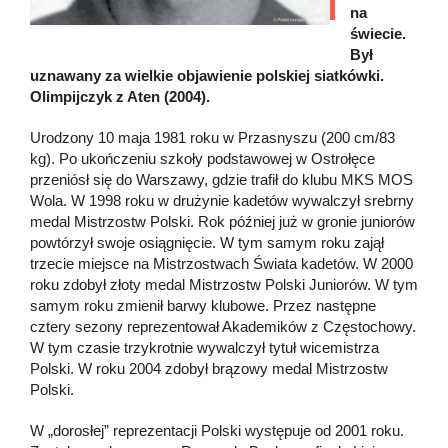
na
świecie.
Był
uznawany za wielkie objawienie polskiej siatkówki.
Olimpijczyk z Aten (2004).
Urodzony 10 maja 1981 roku w Przasnyszu (200 cm/83
kg). Po ukończeniu szkoły podstawowej w Ostrołęce
przeniósł się do Warszawy, gdzie trafił do klubu MKS MOS
Wola. W 1998 roku w drużynie kadetów wywalczył srebrny
medal Mistrzostw Polski. Rok później już w gronie juniorów
powtórzył swoje osiągnięcie. W tym samym roku zajął
trzecie miejsce na Mistrzostwach Świata kadetów. W 2000
roku zdobył złoty medal Mistrzostw Polski Juniorów. W tym
samym roku zmienił barwy klubowe. Przez następne
cztery sezony reprezentował Akademików z Częstochowy.
W tym czasie trzykrotnie wywalczył tytuł wicemistrza
Polski. W roku 2004 zdobył brązowy medal Mistrzostw
Polski.
W „dorosłej” reprezentacji Polski występuje od 2001 roku.