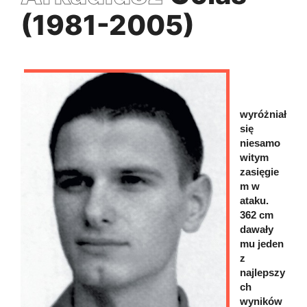
(1981-2005)
wyróżniał
się
niesamo
witym
zasięgie
m w
ataku.
362 cm
dawały
mu jeden
z
najlepszy
ch
wyników