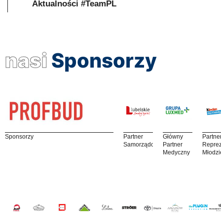
Aktualności #TeamPL
nasi
Sponsorzy
Sponsorzy
Partner
Główny
Partne
Samorządowy
Partner
Reprez
Medyczny
Młodzi