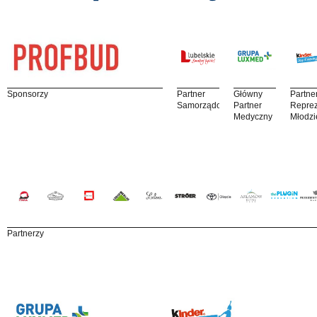
Sponsorzy
Partner
Główny
Partne
Samorządowy
Partner
Reprez
Medyczny
Młodzi
Partnerzy