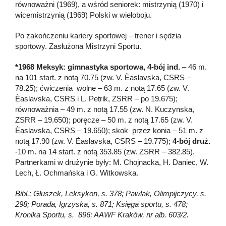
równoważni (1969), a wśród seniorek: mistrzynią (1970) i
wicemistrzynią (1969) Polski w wieloboju.
Po zakończeniu kariery sportowej – trener i sędzia
sportowy. Zasłużona Mistrzyni Sportu.
*1968 Meksyk: gimnastyka sportowa, 4-bój ind.
– 46 m.
na 101 start. z notą 70.75 (zw. V. Èaslavska, CSRS –
78.25); ćwiczenia wolne – 63 m. z notą 17.65 (zw. V.
Èaslavska, CSRS i L. Petrik, ZSRR – po 19.675);
równoważnia – 49 m. z notą 17.55 (zw. N. Kuczynska,
ZSRR – 19.650); poręcze – 50 m. z notą 17.65 (zw. V.
Èaslavska, CSRS – 19.650); skok przez konia – 51 m. z
notą 17.90 (zw. V. Èaslavska, CSRS – 19.775);
4-bój druż.
-10 m. na 14 start. z notą 353.85 (zw. ZSRR – 382.85).
Partnerkami w drużynie były: M. Chojnacka, H. Daniec, W.
Lech, Ł. Ochmańska i G. Witkowska.
Bibl.: Głuszek, Leksykon, s. 378; Pawlak, Olimpijczycy, s.
298; Porada, Igrzyska, s. 871; Księga sportu, s. 478;
Kronika Sportu, s. 896; AAWF Kraków, nr alb. 603/2.