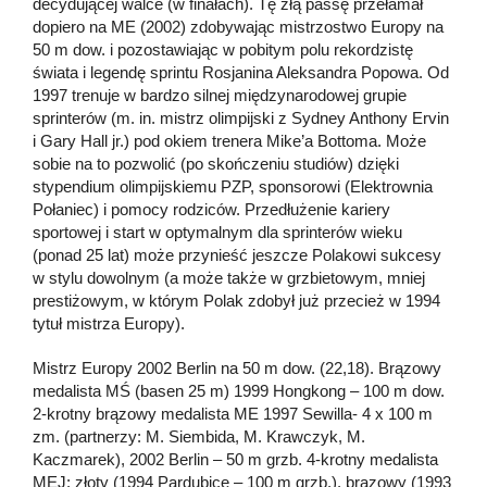
decydującej walce (w finałach). Tę złą passę przełamał
dopiero na ME (2002) zdobywając mistrzostwo Europy na
50 m dow. i pozostawiając w pobitym polu rekordzistę
świata i legendę sprintu Rosjanina Aleksandra Popowa. Od
1997 trenuje w bardzo silnej międzynarodowej grupie
sprinterów (m. in. mistrz olimpijski z Sydney Anthony Ervin
i Gary Hall jr.) pod okiem trenera Mike’a Bottoma. Może
sobie na to pozwolić (po skończeniu studiów) dzięki
stypendium olimpijskiemu PZP, sponsorowi (Elektrownia
Połaniec) i pomocy rodziców. Przedłużenie kariery
sportowej i start w optymalnym dla sprinterów wieku
(ponad 25 lat) może przynieść jeszcze Polakowi sukcesy
w stylu dowolnym (a może także w grzbietowym, mniej
prestiżowym, w którym Polak zdobył już przecież w 1994
tytuł mistrza Europy).
Mistrz Europy 2002 Berlin na 50 m dow. (22,18). Brązowy
medalista MŚ (basen 25 m) 1999 Hongkong – 100 m dow.
2-krotny brązowy medalista ME 1997 Sewilla- 4 x 100 m
zm. (partnerzy: M. Siembida, M. Krawczyk, M.
Kaczmarek), 2002 Berlin – 50 m grzb. 4-krotny medalista
MEJ: złoty (1994 Pardubice – 100 m grzb.), brązowy (1993