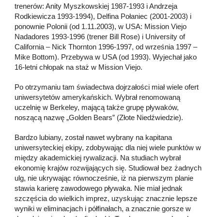
trenerów: Anity Myszkowskiej 1987-1993 i Andrzeja
Rodkiewicza 1993-1994), Delfina Połaniec (2001-2003) i
ponownie Polonii (od 1.11.2003), w USA: Mission Viejo
Nadadores 1993-1996 (trener Bill Rose) i University of
California – Nick Thornton 1996-1997, od września 1997 –
Mike Bottom). Przebywa w USA (od 1993). Wyjechał jako
16-letni chłopak na staż w Mission Viejo.
Po otrzymaniu tam świadectwa dojrzałości miał wiele ofert
uniwersytetów amerykańskich. Wybrał renomowaną
uczelnię w Berkeley, mającą także grupę pływaków,
noszącą nazwę „Golden Bears” (Złote Niedźwiedzie).
Bardzo lubiany, został nawet wybrany na kapitana
uniwersyteckiej ekipy, zdobywając dla niej wiele punktów w
między akademickiej rywalizacji. Na studiach wybrał
ekonomię krajów rozwijających się. Studiował bez żadnych
ulg, nie ukrywając równocześnie, iż na pierwszym planie
stawia karierę zawodowego pływaka. Nie miał jednak
szczęścia do wielkich imprez, uzyskując znacznie lepsze
wyniki w eliminacjach i półfinałach, a znacznie gorsze w