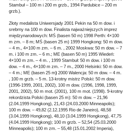
Stambuł – 100 m i 200 m grzb., 1994 Pardubice – 200 m
grzb.).
Złoty medalista Uniwersjady 2001 Pekin na 50 m dow. i
srebrny na 100 m dow. Finalista najważniejszych imprez
międzynarodowych: MŚ (basen 50 m) 1998 Perth: 4×100
m zm. – 8 m; MŚ (basen 25 m) 1999 Hongkong: 50 m dow.
– 4 m., 4×100 m zm. – 6 m. , 2002 Moskwa: 50 m dow. – 7
m. i 100 m zm. – 6 m.; ME (basen 50 m) 1995 Wiedeń:
4×100 m zm. – 4 m. , 1999 Stambuł: 50 m dow. i 100 m
dow. – 4 m., 4×100 m zm. – 7 m., 2000 Helsinki: 50 m dow.
– 4 m.; ME (basen 25 m
)
2000 Walencja: 50 m dow. – 4 m.
, 100 m grzb. – 5 m. 13-krotny mistrz Polski: 50 m dow.
(1996-1999, 2001, 2002), 100 m dow. (1996, 1998, 1999,
2001, 2002), 50 m mot. (2001), 100 m mot. (1998). 9-krotny
rekordzista Polski (basen 25 m): 50 m dow. – 21,96
(2.04.1999 Hongkong), 21,43 (24.03.2000 Minneapolis);
100 m dow. – 49,82 (2.12.1995 Rio de Janeiro), 48,58
(3.04.1999 Hongkong), 48,10 (3.04.1999 Hongkong), 47,75
(4.04.1999 Hongkong); 100 m grzb. – 52,54 (25.03.2000
Minneapolis); 100 m zm. – 55,48 (15.01.2002 Imperia),