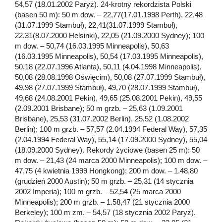
54,57 (18.01.2002 Paryż). 24-krotny rekordzista Polski
(basen 50 m): 50 m dow. – 22,77(17.01.1998 Perth), 22,48
(31.07.1999 Stambuł), 22,41(31.07.1999 Stambuł),
22,31(8.07.2000 Helsinki), 22,05 (21.09.2000 Sydney); 100
m dow. – 50,74 (16.03.1995 Minneapolis), 50,63
(16.03.1995 Minneapolis), 50,54 (17.03.1995 Minneapolis),
50,18 (22.07.1996 Atlanta), 50,11 (4.04.1998 Minneapolis),
50,08 (28.08.1998 Oświęcim), 50,08 (27.07.1999 Stambuł),
49,98 (27.07.1999 Stambuł), 49,70 (28.07.1999 Stambuł),
49,68 (24.08.2001 Pekin), 49,65 (25.08.2001 Pekin), 49,55
(2.09.2001 Brisbane); 50 m grzb. – 25,63 (1.09.2001
Brisbane), 25,53 (31.07.2002 Berlin), 25,52 (1.08.2002
Berlin); 100 m grzb. – 57,57 (2.04.1994 Federal Way), 57,35
(2.04.1994 Federal Way), 55,14 (17.09.2000 Sydney), 55,04
(18.09.2000 Sydney). Rekordy życiowe (basen 25 m): 50
m dow. – 21,43 (24 marca 2000 Minneapolis); 100 m dow. –
47,75 (4 kwietnia 1999 Hongkong); 200 m dow. – 1.48,80
(grudzień 2000 Austin); 50 m grzb. – 25,31 (14 stycznia
2002 Imperia); 100 m grzb. – 52,54 (25 marca 2000
Minneapolis); 200 m grzb. – 1.58,47 (21 stycznia 2000
Berkeley); 100 m zm. – 54,57 (18 stycznia 2002 Paryż).