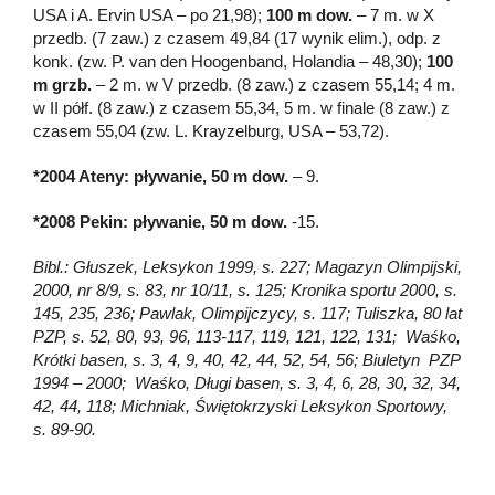
USA i A. Ervin USA – po 21,98);
100 m dow.
– 7 m. w X
przedb. (7 zaw.) z czasem 49,84 (17 wynik elim.), odp. z
konk. (zw. P. van den Hoogenband, Holandia – 48,30);
100
m grzb.
– 2 m. w V przedb. (8 zaw.) z czasem 55,14; 4 m.
w II półf. (8 zaw.) z czasem 55,34, 5 m. w finale (8 zaw.) z
czasem 55,04 (zw. L. Krayzelburg, USA – 53,72).
*2004 Ateny: pływanie, 50 m dow.
– 9.
*2008 Pekin: pływanie, 50 m dow.
-15.
Bibl.: Głuszek, Leksykon 1999, s. 227; Magazyn Olimpijski,
2000, nr 8/9, s. 83, nr 10/11, s. 125; Kronika sportu 2000, s.
145, 235, 236; Pawlak, Olimpijczycy, s. 117; Tuliszka, 80 lat
PZP, s. 52, 80, 93, 96, 113-117, 119, 121, 122, 131; Waśko,
Krótki basen, s. 3, 4, 9, 40, 42, 44, 52, 54, 56; Biuletyn PZP
1994 – 2000; Waśko, Długi basen, s. 3, 4, 6, 28, 30, 32, 34,
42, 44, 118; Michniak, Świętokrzyski Leksykon Sportowy,
s. 89-90.