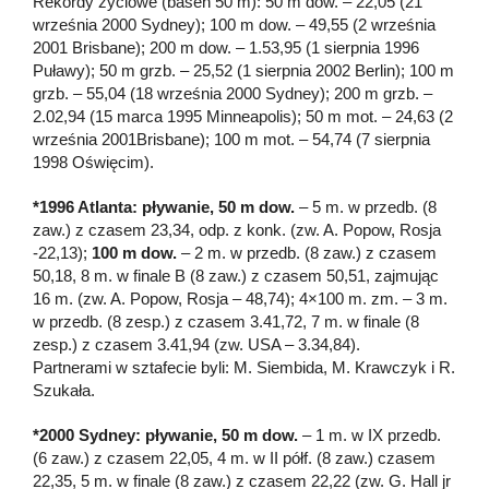
Rekordy życiowe (basen 50 m): 50 m dow. – 22,05 (21
września 2000 Sydney); 100 m dow. – 49,55 (2 września
2001 Brisbane); 200 m dow. – 1.53,95 (1 sierpnia 1996
Puławy); 50 m grzb. – 25,52 (1 sierpnia 2002 Berlin); 100 m
grzb. – 55,04 (18 września 2000 Sydney); 200 m grzb. –
2.02,94 (15 marca 1995 Minneapolis); 50 m mot. – 24,63 (2
września 2001Brisbane); 100 m mot. – 54,74 (7 sierpnia
1998 Oświęcim).
*1996 Atlanta: pływanie, 50 m dow.
– 5 m. w przedb. (8
zaw.) z czasem 23,34, odp. z konk. (zw. A. Popow, Rosja
-22,13);
100 m dow.
– 2 m. w przedb. (8 zaw.) z czasem
50,18, 8 m. w finale B (8 zaw.) z czasem 50,51, zajmując
16 m. (zw. A. Popow, Rosja – 48,74); 4×100 m. zm. – 3 m.
w przedb. (8 zesp.) z czasem 3.41,72, 7 m. w finale (8
zesp.) z czasem 3.41,94 (zw. USA – 3.34,84).
Partnerami w sztafecie byli: M. Siembida, M. Krawczyk i R.
Szukała.
*2000 Sydney: pływanie, 50 m dow.
– 1 m. w IX przedb.
(6 zaw.) z czasem 22,05, 4 m. w II półf. (8 zaw.) czasem
22,35, 5 m. w finale (8 zaw.) z czasem 22,22 (zw. G. Hall jr