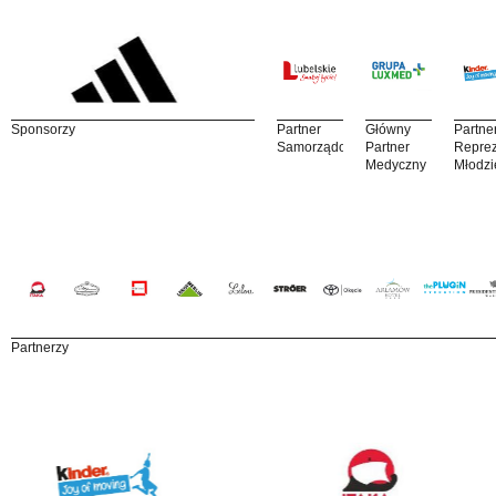
Sponsorzy
Partner
Główny
Partne
Samorządowy
Partner
Reprez
Medyczny
Młodzi
Partnerzy