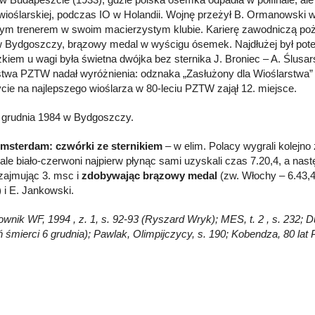
 wioślarskiej, podczas IO w Holandii. Wojnę przeżył B. Ormanowski 
ym trenerem w swoim macierzystym klubie. Karierę zawodniczą poż
w Bydgoszczy, brązowy medal w wyścigu ósemek. Najdłużej był pote
zkiem u wagi była świetna dwójka bez sternika J. Broniec – A. Ślus
stwa PZTW nadał wyróżnienia: odznaka „Zasłużony dla Wioślarstwa”
ycie na najlepszego wioślarza w 80-leciu PZTW zajął 12. miejsce.
 grudnia 1984 w Bydgoszczy.
Amsterdam: czwórki ze sternikiem
– w elim. Polacy wygrali kolejno z
nale biało-czerwoni najpierw płynąc sami uzyskali czas 7.20,4, a nast
 zajmując 3. msc i
zdobywając brązowy medal
(zw. Włochy – 6.43,4)
) i E. Jankowski.
Słownik WF, 1994 , z. 1, s. 92-93 (Ryszard Wryk); MES, t. 2 , s. 232
eń śmierci 6 grudnia); Pawlak, Olimpijczycy, s. 190; Kobendza, 80 la