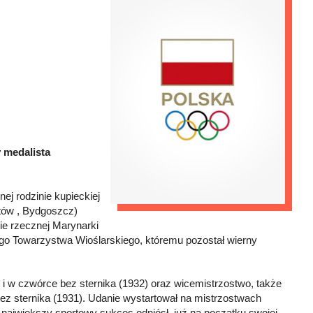
 medalista
ej rodzinie kupieckiej
tów , Bydgoszcz)
ie rzecznej Marynarki
go Towarzystwa Wioślarskiego, któremu pozostał wierny
 i w czwórce bez sternika (1932) oraz wicemistrzostwo, także
bez sternika (1931). Udanie wystartował na mistrzostwach
 największy sportowy sukces odniósł, już na początku swojej