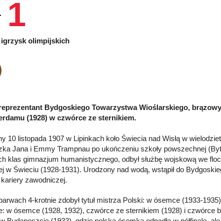
1
igrzysk olimpijskich
 reprezentant Bydgoskiego Towarzystwa Wioślarskiego, brązowy
erdamu (1928) w czwórce ze sternikiem.
y 10 listopada 1907 w Lipinkach koło Świecia nad Wisłą w wielodzietn
zka Jana i Emmy Trampnau po ukończeniu szkoły powszechnej (By
ech klas gimnazjum humanistycznego, odbył służbę wojskową we floc
j w Świeciu (1928-1931). Urodzony nad wodą, wstąpił do Bydgoskie
 kariery zawodniczej.
barwach 4-krotnie zdobył tytuł mistrza Polski: w ósemce (1933-1935)
ie: w ósemce (1928, 1932), czwórce ze sternikiem (1928) i czwórce 
w Budapeszcie (1933), gdzie polska ósemka odpadła w półfinale, ale