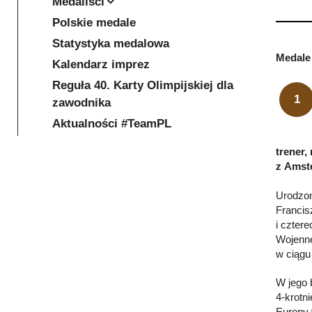
Medaliści
Polskie medale
Statystyka medalowa
Medale 
Kalendarz imprez
Reguła 40. Karty Olimpijskiej dla
1
zawodnika
Aktualności #TeamPL
trener,
z Amst
Urodzon
Francis
i czter
Wojenne
w ciągu
W jego 
4-krotn
Europy 