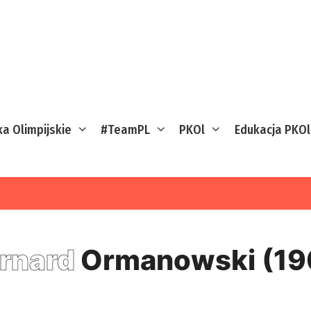
ka Olimpijskie
#TeamPL
PKOl
Edukacja PKOl
rnard
Ormanowski (19