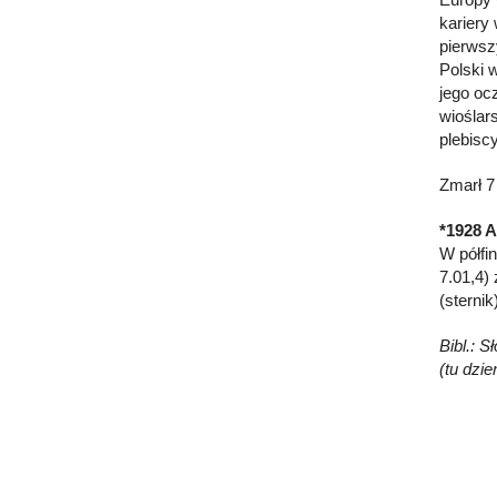
kariery
pierwsz
Polski 
jego oc
wioślar
plebisc
Zmarł 7
*1928 
W półfi
7.01,4)
(sternik
Bibl.: 
(tu dzi