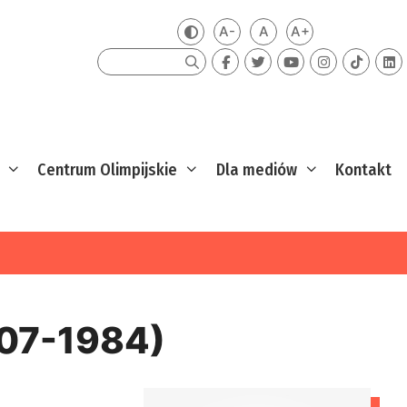
A-
A
A+
Zmień kontrast
Mniejsza czcionka
Domyślna czcionka
Większa czcion
Szukaj
Centrum Olimpijskie
Dla mediów
Kontakt
07-1984)