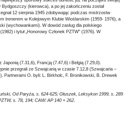
w Bydgoszczy (kierowca), a po jej zakończeniu został
egnał 12 sierpnia 1945 zdobywając podczas mistrzostw
m trenerem w Kolejowym Klubie Wioślarskim (1959- 1976), a
arski (wychowankami). W dowód zasług dla polskiego
 (1982) i tytuł „Honorowy Członek PZTW” (1976). W
 Japonią (7.31,6), Francją (7.47,6) i Belgią (7.29,0).
ępnie przegrali ze Szwajcarią w czasie 7.12,8 (Szwajcaria –
. Partnerami O. byli: L. Birkholc, F. Bronikowski, B. Drewek
; Duński, Od Paryża, s. 624-625; Głuszek, Leksykon 1999, s. 289
t PZTW, s. 78, 194; CAW: AP 140 + 262.