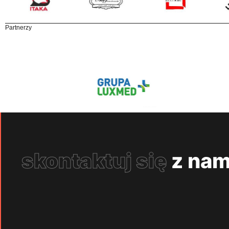
Partnerzy
skontaktuj się
z nam