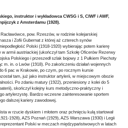
Polskiego, instruktor i wykładowca CWSG i S, CIWF i AWF,
impijczyk z Amsterdamu (1928).
 Racławówce, pow. Rzeszów, w rodzinie kolejarskiej
asza i Zofii Gubernat z której aż czterech synów
niepodległość Polski (1918-1920) wybierając potem karierę
e w armii austriackiej (ukończył tam Szkołę Oficerów Rezerwy
jska Polskiego i przeszedł szlak bojowy z 1 Pułkiem Piechoty
c m. in. o Lwów (1918). Po zakończeniu działań wojennych
 do 6 pac w Krakowie, po czym, po rocznym kursie
ostał tam, już jako instruktor artylerii, w miejscowym obozie
lności. Po zdaniu matury (1922), przeniesiony z kolei do 5
terii), skończył kolejny kurs metodyczno-praktyczny i
go artylerzystę. Bardzo wczesne zainteresowanie sportem
ego dalszej kariery zawodowej.
lista w rzucie dyskiem i młotem oraz pchnięciu kulą startował
921-1928), AZS Poznań (1929), AZS Warszawa (1930) i Legii
 reprezentant Polski w meczach międzypaństwowych w latach