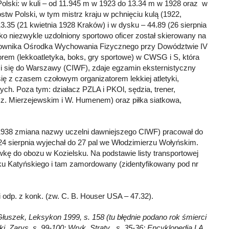
 Polski: w kuli – od 11.945 m w 1923 do 13.34 m w 1928 oraz w
tw Polski, w tym mistrz kraju w pchnięciu kulą (1922,
3.35 (21 kwietnia 1928 Kraków) i w dysku – 44.89 (26 sierpnia
ko niezwykle uzdolniony sportowo oficer został skierowany na
erownika Ośrodka Wychowania Fizycznego przy Dowództwie IV
rem (lekkoatletyka, boks, gry sportowe) w CWSG i S, która
si się do Warszawy (CIWF), zdaje egzamin eksternistyczny
ię z czasem czołowym organizatorem lekkiej atletyki,
ch. Poza tym: działacz PZLA i PKOl, sędzia, trener,
Cz. Mierzejewskim i W. Humenem) oraz piłka siatkowa,
938 zmiana nazwy uczelni dawniejszego CIWF) pracował do
. 24 sierpnia wyjechał do 27 pal we Włodzimierzu Wołyńskim.
ówkę do obozu w Kozielsku. Na podstawie listy transportowej
sku Katyńskiego i tam zamordowany (zidentyfikowany pod nr
 odp. z konk. (zw. C. B. Houser USA – 47.32).
; Głuszek, Leksykon 1999, s. 158 (tu błędnie podano rok śmierci
 Zarys, s. 99-100; Wryk, Straty , s. 35-36; Encyklopedia LA.,