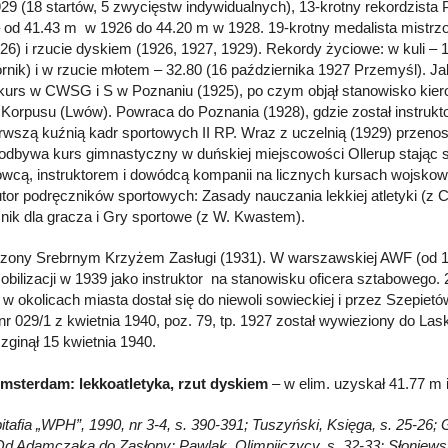
29 (18 startów, 5 zwycięstw indywidualnych), 13-krotny rekordzista
 od 41.43 m w 1926 do 44.20 m w 1928. 19-krotny medalista mistrzos
26) i rzucie dyskiem (1926, 1927, 1929). Rekordy życiowe: w kuli – 1
rnik) i w rzucie młotem – 32.80 (16 października 1927 Przemyśl). Ja
kurs w CWSG i S w Poznaniu (1925), po czym objął stanowisko ki
Korpusu (Lwów). Powraca do Poznania (1928), gdzie został instrukto
erwszą kuźnią kadr sportowych II RP. Wraz z uczelnią (1929) przeno
 odbywa kurs gimnastyczny w duńskiej miejscowości Ollerup stając s
wcą, instruktorem i dowódcą kompanii na licznych kursach wojskowy
tor podręczników sportowych: Zasady nauczania lekkiej atletyki (z 
nik dla gracza i Gry sportowe (z W. Kwastem).
ony Srebrnym Krzyżem Zasługi (1931). W warszawskiej AWF (od 1
mobilizacji w 1939 jako instruktor na stanowisku oficera sztabowego
 w okolicach miasta dostał się do niewoli sowieckiej i przez Szepiet
 029/1 z kwietnia 1940, poz. 79, tp. 1927 został wywieziony do La
zginął 15 kwietnia 1940.
msterdam: lekkoatletyka, rzut dyskiem
– w elim. uzyskał 41.77 m i
Epitafia „WPH”, 1990, nr 3-4, s. 390-391; Tuszyński, Księga, s. 25-26
Od Adamczaka do Zasłony; Pawlak, Olimpijczycy, s. 32-33; Słoniewski,