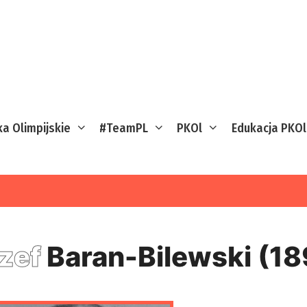
ka Olimpijskie
#TeamPL
PKOl
Edukacja PKOl
zef
Baran-Bilewski (1