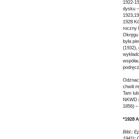
1922-19
dysku –
1923,19
1928 Kó
roczny 
Okręgu 
była pi
(1932),
wykłado
współau
podręcz
Odznacz
chwili 
Tam lub
NKWD nr
1856) – 
*1928 A
Bibl.: 
1941); 