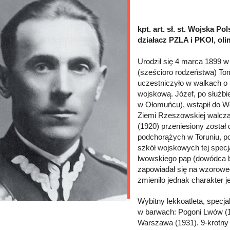
kpt. art. sł. st. Wojska 
działacz PZLA i PKOl, ol
Urodził się 4 marca 1899 w
(sześcioro rodzeństwa) Tom
uczestniczyło w walkach o 
wojskową. Józef, po służbi
w Ołomuńcu), wstąpił do Wo
Ziemi Rzeszowskiej walczą
(1920) przeniesiony został
podchorążych w Toruniu, poz
szkół wojskowych tej specja
lwowskiego pap (dowódca ba
zapowiadał się na wzorowe
zmieniło jednak charakter j
Wybitny lekkoatleta, specja
w barwach: Pogoni Lwów (1
Warszawa (1931). 9-krotny