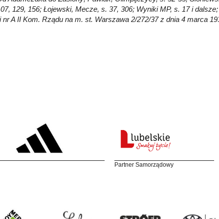
107, 129, 156; Łojewski, Mecze, s. 37, 306; Wyniki MP, s. 17 i dal
i nr A II Kom. Rządu na m. st. Warszawa 2/272/37 z dnia 4 marca 19
Partner Samorządowy