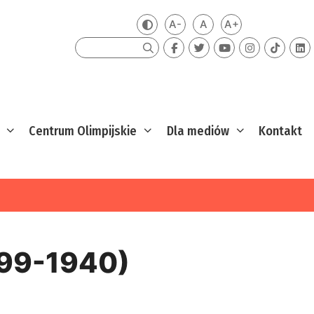
A-
A
A+
Zmień kontrast
Mniejsza czcionka
Domyślna czcionka
Większa czcion
Szukaj
Centrum Olimpijskie
Dla mediów
Kontakt
899-1940)