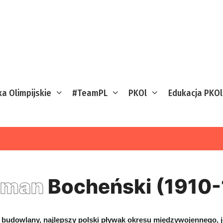
ka Olimpijskie
#TeamPL
PKOl
Edukacja PKOl
oman
Bocheński (1910
 budowlany, najlepszy polski pływak okresu międzywojennego, j