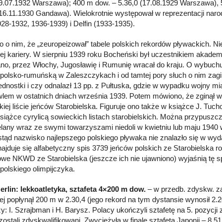
(9.07.1932 Warszawa); 400 m dow. – 5.36,0 (17.08.1929 Warszawa), 
(16.11.1930 Gandawa). Wielokrotnie występował w reprezentacji naro
28-1932, 1936-1939) i Delfin (1933-1935).
 o nim, że „zeuropeizował” tabele polskich rekordów pływackich. Nies
ej kariery. W sierpniu 1939 roku Bocheński był uczestnikiem akade
no, przez Włochy, Jugosławię i Rumunię wracał do kraju. O wybuchu
 polsko-rumuńską w Zaleszczykach i od tamtej pory słuch o nim zagin
jednostki i czy odnalazł 13 pp. z Pułtuska, gdzie w wypadku wojny 
lem w ostatnich dniach września 1939. Potem mówiono, że zginął w
kiej liście jeńców Starobielska. Figuruje ono także w książce J. Tuc
siążce cyrylicą sowieckich listach starobielskich. Można przypuszcz
elany wraz ze swymi towarzyszami niedoli w kwietniu lub maju 19
(stąd nazwisko najlepszego polskiego pływaka nie znalazło się w w
najduje się alfabetyczny spis 3739 jeńców polskich ze Starobielska r
e NKWD ze Starobielska (jeszcze ich nie ujawniono) wyjaśnią tę sp
 polskiego olimpijczyka.
erlin: lekkoatletyka, sztafeta 4×200 m dow.
– w przedb. zdyskw. za 
j popłynął 200 m w 2.30,4 (jego rekord na tym dystansie wynosił 2.20,
zy: I. Szrajbman i H. Barysz. Polacy ukończyli sztafetę na 5. pozycj
zostali zdyskwalifikowani. Zwyciężyła w finale sztafeta Japonii – 8.51