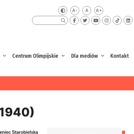
A-
A
A+
Zmień kontrast
Mniejsza czcionka
Domyślna czcionka
Większa czcion
Szukaj
Centrum Olimpijskie
Dla mediów
Kontakt
-1940)
eniec Starobielska