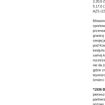
2.20,6 
5.17,0 
AZS (19
Mówiono
sportow
przerwa
granicę
swojej 
pod Kow
londyńs
samej k
rozstrz
nie da 
gdzie z
wywozow
śmierci
*1936 B
pierwsze
partner
później 