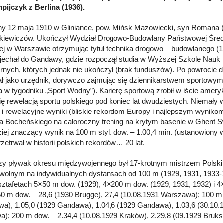
impijczyk z Berlina (1936).
y 12 maja 1910 w Gliniance, pow. Mińsk Mazowiecki, syn Romana (
iewiczów. Ukończył Wydział Drogowo-Budowlany Państwowej Średn
ej w Warszawie otrzymując tytuł technika drogowo – budowlanego (19
jechał do Gandawy, gdzie rozpoczął studia w Wyższej Szkole Nauk
rnych, których jednak nie ukończył (brak funduszów). Po powrocie
ł jako urzędnik, dorywczo zajmując się dziennikarstwem sportowym 
a w tygodniku „Sport Wodny”). Karierę sportową zrobił w iście ameryk
się rewelacją sportu polskiego pod koniec lat dwudziestych. Niemały
 i rewelacyjne wyniki (bliskie rekordom Europy i najlepszym wynikom 
ia Bocheńskiego na całoroczny trening na krytym basenie w Ghent 
ziej znaczący wynik na 100 m styl. dow. – 1.00,4 min. (ustanowiony 
zetrwał w historii polskich rekordów… 20 lat.
zy pływak okresu międzywojennego był 17-krotnym mistrzem Polski
owolnym na indywidualnych dystansach od 100 m (1929, 1931, 1933-1
sztafetach 5×50 m dow. (1929), 4×200 m dow. (1929, 1931, 1932) i 4
50 m dow. – 28,6 (1930 Brugge), 27,4 (10.08.1931 Warszawa); 100 m 
a), 1.05,0 (1929 Gandawa), 1.04,6 (1929 Gandawa), 1.03,6 (30.10.19
); 200 m dow. – 2.34,4 (10.08.1929 Kraków), 2.29,8 (09.1929 Bruksel