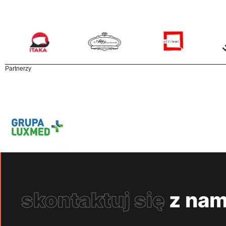
Partnerzy
skontaktuj się
z nam