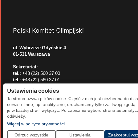
Polski Komitet Olimpijski
ul. Wybrzeże Gdyńskie 4
01-531 Warszawa
Sekretariat:
tel.:
+48 (22) 560 37 00
tel.:
+48 (22) 560 37 01
e-mail:
pkol@pkol.pl
Ustawienia cookies
Ta strona używa plików cookie. Część z nich jest niezbędna do dzia
serwisu. Inne, np. analityczne, uruchamiamy tylko za Twoją zgodą
je w każdej chwili wyłączyć. Po zapisaniu wyboru strona automatycz
odświeży.
(otwiera się w nowej karcie)
Więcej w polityce prywatności
Odrzuć wszystkie
Ustawienia
Zaakceptuj wsz