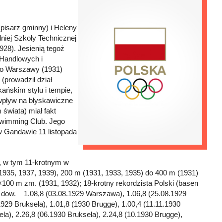
pisarz gminny) i Heleny
iej Szkoły Technicznej
28). Jesienią tegoż
 Handlowych i
 do Warszawy (1931)
(prowadził dział
ańskim stylu i tempie,
 wpływ na błyskawiczne
świata) miał fakt
Swimming Club. Jego
w Gandawie 11 listopada
, w tym 11-krotnym w
935, 1937, 1939), 200 m (1931, 1933, 1935) do 400 m (1931)
×100 m zm. (1931, 1932); 18-krotny rekordzista Polski (basen
dow. – 1.08,8 (03.08.1929 Warszawa), 1.06,8 (25.08.1929
29 Bruksela), 1.01,8 (1930 Brugge), 1.00,4 (11.11.1930
a), 2.26,8 (06.1930 Bruksela), 2.24,8 (10.1930 Brugge),