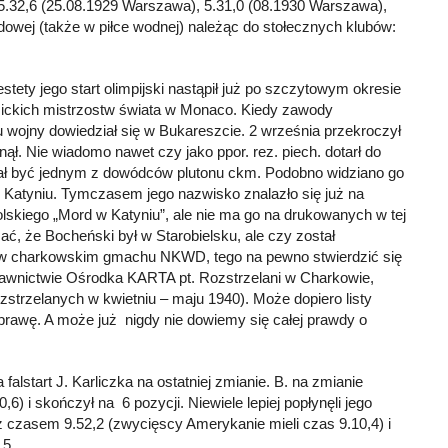
5.32,6 (25.08.1929 Warszawa), 5.31,0 (08.1930 Warszawa),
dowej (także w piłce wodnej) należąc do stołecznych klubów:
tety jego start olimpijski nastąpił już po szczytowym okresie
mickich mistrzostw świata w Monaco. Kiedy zawody
 wojny dowiedział się w Bukareszcie. 2 września przekroczył
ął. Nie wiadomo nawet czy jako ppor. rez. piech. dotarł do
miał być jednym z dowódców plutonu ckm. Podobno widziano go
 Katyniu. Tymczasem jego nazwisko znalazło się już na
holskiego „Mord w Katyniu”, ale nie ma go na drukowanych w tej
ać, że Bocheński był w Starobielsku, ale czy został
40 w charkowskim gmachu NKWD, tego na pewno stwierdzić się
ydawnictwie Ośrodka KARTA pt. Rozstrzelani w Charkowie,
ozstrzelanych w kwietniu – maju 1940). Może dopiero listy
rawę. A może już nigdy nie dowiemy się całej prawdy o
falstart J. Karliczka na ostatniej zmianie. B. na zmianie
6) i skończył na 6 pozycji. Niewiele lepiej popłynęli jego
i z czasem 9.52,2 (zwycięscy Amerykanie mieli czas 9.10,4) i
,5.