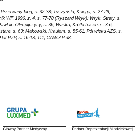
, Przerwany bieg, s. 32-38; Tuszyński, Księga, s. 27-29;
nik WF, 1996, z. 4, s. 77-78 (Ryszard Wryk); Wryk, Straty, s.
awlak, Olimpijczycy, s. 36; Waśko, Krótki basen, s. 3-6;
 stare, s. 63; Makowski, Kraulem, s. 55-61; Pół wieku AZS, s.
 lat PZP, s. 16-18, 111; CAW:AP 38.
Główny Partner Medyczny
Partner Reprezentacji Młodzieżowej