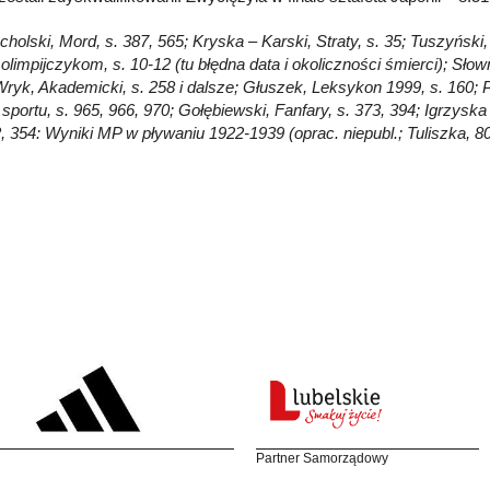
ucholski, Mord, s. 387, 565; Kryska – Karski, Straty, s. 35; Tuszyński
olimpijczykom, s. 10-12 (tu błędna data i okoliczności śmierci); Słow
Wryk, Akademicki, s. 258 i dalsze; Głuszek, Leksykon 1999, s. 160; P
sportu, s. 965, 966, 970; Gołębiewski, Fanfary, s. 373, 394; Igrzyska
, 354: Wyniki MP w pływaniu 1922-1939 (oprac. niepubl.; Tuliszka, 80
Partner Samorządowy