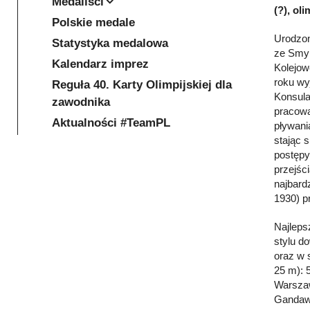
Medaliści
(?), ol
Polskie medale
Urodzon
Statystyka medalowa
ze Smyk
Kalendarz imprez
Kolejow
roku wy
Reguła 40. Karty Olimpijskiej dla
Konsula
zawodnika
pracowa
Aktualności #TeamPL
pływani
stając 
postępy
przejśc
najbard
1930) pr
Najleps
stylu d
oraz w 
25 m): 
Warszaw
Gandawa