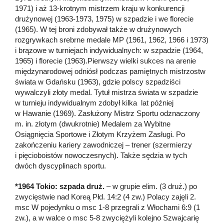
1971) i aż 13-krotnym mistrzem kraju w konkurencji
drużynowej (1963-1973, 1975) w szpadzie i we florecie
(1965). W tej broni zdobywał także w drużynowych
rozgrywkach srebrne medale MP (1961, 1962, 1966 i 1973)
i brązowe w turniejach indywidualnych: w szpadzie (1964,
1965) i florecie (1963).Pierwszy wielki sukces na arenie
międzynarodowej odniósł podczas pamiętnych mistrzostw
świata w Gdańsku (1963), gdzie polscy szpadziści
wywalczyli złoty medal. Tytuł mistrza świata w szpadzie
w turnieju indywidualnym zdobył kilka lat później
w Hawanie (1969). Zasłużony Mistrz Sportu odznaczony
m. in. złotym (dwukrotnie) Medalem za Wybitne
Osiągnięcia Sportowe i Złotym Krzyżem Zasługi. Po
zakończeniu kariery zawodniczej – trener (szermierzy
i pięcioboistów nowoczesnych). Także sędzia w tych
dwóch dyscyplinach sportu.
*1964 Tokio: szpada druż.
– w grupie elim. (3 druż.) po
zwycięstwie nad Koreą Płd. 14:2 (4 zw.) Polacy zajęli 2.
msc W pojedynku o msc 1-8 przegrali z Włochami 6:9 (1
zw.), a w walce o msc 5-8 zwyciężyli kolejno Szwajcarię