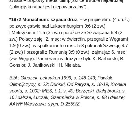
świata – brązowy medal olimpijski ceni sobie najbardziej
(„olimpijski rytuał jest niepowtarzalny”).
*1972 Monachium: szpada druż.
– w grupie elim. (4 druż.)
po zwycięstwie nad Luksemburgiem 9:6 (2 zw.)
i Meksykiem 11:5 (3 zw.) i porażce ze Szwajcarią 6:9 (2
zw.) Polacy zajęli 2. msc; w ćwierćfin. przegrali z Węgrami
1:9 (0 zw.); w spotkaniach o msc 5-8 pokonali Szwecję 9:7
(2 zw.) i przegrali z Rumunią 3:9 (0 zw.), zajmując 6. msc
(zw. Węgry). Partnerami w drużynie byli: K. Barburski, B.
Gonsior, J. Janikowski i H. Nielaba.
Bibl.: Głuszek, Leksykon 1999, s. 148-149; Pawlak,
Olimpijczycy, s. 22; Duński, Od Paryża, s. 18-19; Kronika
sportu, s. 1002; MES, t. 1, s. 40; Borzęcki, Białą bronią, s.
16 i dalsze; Łuczak, Szermierka w Polsce, s. 88 i dalsze;
AAWF Warszawa, sygn. D-2559/Z.