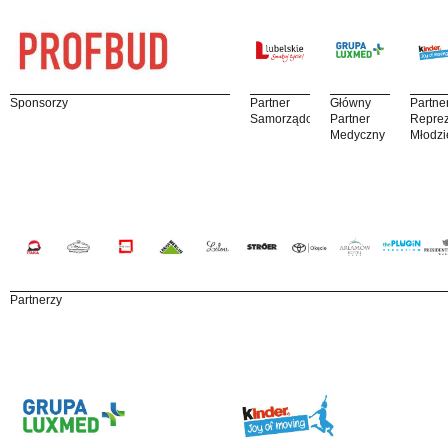
Sponsorzy
Partner
Główny
Partne
Samorządowy
Partner
Reprez
Medyczny
Młodzi
Partnerzy