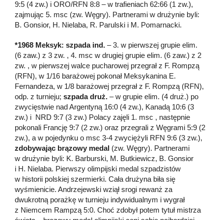
9:5 (4 zw.) i ORO/RFN 8:8 – w trafieniach 62:66 (1 zw.),
zajmując 5. msc (zw. Węgry). Partnerami w drużynie byli:
B. Gonsior, H. Nielaba, R. Parulski i M. Pomarnacki.
*1968 Meksyk: szpada ind.
– 3. w pierwszej grupie elim.
(6 zaw.) z 3 zw. , 4. msc w drugiej grupie elim. (6 zaw.) z 2
zw. , w pierwszej walce pucharowej przegrał z F. Rompzą
(RFN), w 1/16 barażowej pokonał Meksykanina E.
Fernandeza, w 1/8 barażowej przegrał z F. Rompzą (RFN),
odp. z turnieju;
szpada druż.
– w grupie elim. (4 druż.) po
zwycięstwie nad Argentyną 16:0 (4 zw.), Kanadą 10:6 (3
zw.) i NRD 9:7 (3 zw.) Polacy zajęli 1. msc , następnie
pokonali Francję 9:7 (2 zw.) oraz przegrali z Węgrami 5:9 (2
zw.), a w pojedynku o msc 3-4 zwyciężyli RFN 9:6 (3 zw.),
zdobywając brązowy medal
(zw. Węgry). Partnerami
w drużynie byli: K. Barburski, M. Butkiewicz, B. Gonsior
i H. Nielaba. Pierwszy olimpijski medal szpadzistów
w historii polskiej szermierki. Cała drużyna biła się
wyśmienicie. Andrzejewski wziął srogi rewanż za
dwukrotną porażkę w turnieju indywidualnym i wygrał
z Niemcem Rampzą 5:0. Choć zdobył potem tytuł mistrza