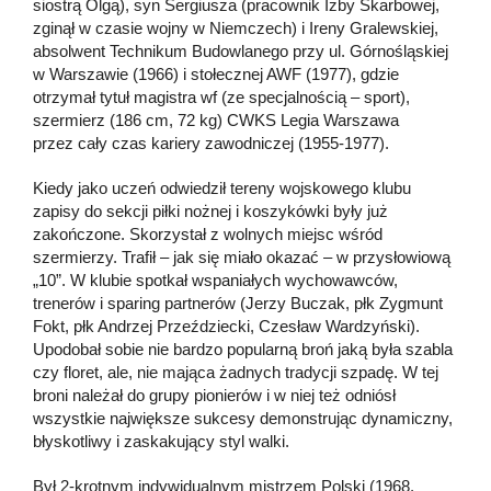
siostrą Olgą), syn Sergiusza (pracownik Izby Skarbowej,
zginął w czasie wojny w Niemczech) i Ireny Gralewskiej,
absolwent Technikum Budowlanego przy ul. Górnośląskiej
w Warszawie (1966) i stołecznej AWF (1977), gdzie
otrzymał tytuł magistra wf (ze specjalnością – sport),
szermierz (186 cm, 72 kg) CWKS Legia Warszawa
przez cały czas kariery zawodniczej (1955-1977).
Kiedy jako uczeń odwiedził tereny wojskowego klubu
zapisy do sekcji piłki nożnej i koszykówki były już
zakończone. Skorzystał z wolnych miejsc wśród
szermierzy. Trafił – jak się miało okazać – w przysłowiową
„10”. W klubie spotkał wspaniałych wychowawców,
trenerów i sparing partnerów (Jerzy Buczak, płk Zygmunt
Fokt, płk Andrzej Przeździecki, Czesław Wardzyński).
Upodobał sobie nie bardzo popularną broń jaką była szabla
czy floret, ale, nie mająca żadnych tradycji szpadę. W tej
broni należał do grupy pionierów i w niej też odniósł
wszystkie największe sukcesy demonstrując dynamiczny,
błyskotliwy i zaskakujący styl walki.
Był 2-krotnym indywidualnym mistrzem Polski (1968,