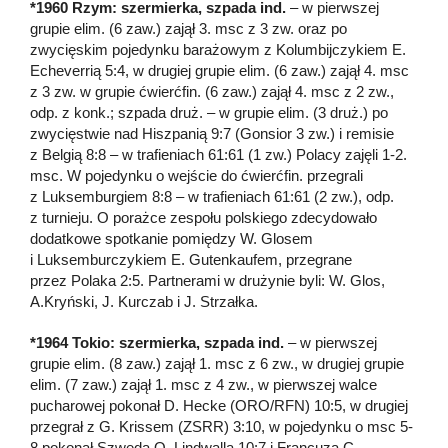
*1960 Rzym: szermierka, szpada ind.
– w pierwszej
grupie elim. (6 zaw.) zajął 3. msc z 3 zw. oraz po
zwycięskim pojedynku barażowym z Kolumbijczykiem E.
Echeverrią 5:4, w drugiej grupie elim. (6 zaw.) zajął 4. msc
z 3 zw. w grupie ćwierćfin. (6 zaw.) zajął 4. msc z 2 zw.,
odp. z konk.; szpada druż. – w grupie elim. (3 druż.) po
zwycięstwie nad Hiszpanią 9:7 (Gonsior 3 zw.) i remisie
z Belgią 8:8 – w trafieniach 61:61 (1 zw.) Polacy zajęli 1-2.
msc. W pojedynku o wejście do ćwierćfin. przegrali
z Luksemburgiem 8:8 – w trafieniach 61:61 (2 zw.), odp.
z turnieju. O porażce zespołu polskiego zdecydowało
dodatkowe spotkanie pomiędzy W. Glosem
i Luksemburczykiem E. Gutenkaufem, przegrane
przez Polaka 2:5. Partnerami w drużynie byli: W. Glos,
A.Kryński, J. Kurczab i J. Strzałka.
*1964 Tokio: szermierka, szpada ind.
– w pierwszej
grupie elim. (8 zaw.) zajął 1. msc z 6 zw., w drugiej grupie
elim. (7 zaw.) zajął 1. msc z 4 zw., w pierwszej walce
pucharowej pokonał D. Hecke (ORO/RFN) 10:5, w drugiej
przegrał z G. Krissem (ZSRR) 3:10, w pojedynku o msc 5-
8 pokonał Szweda O. Lindwalla 10:7 i Francuza C.