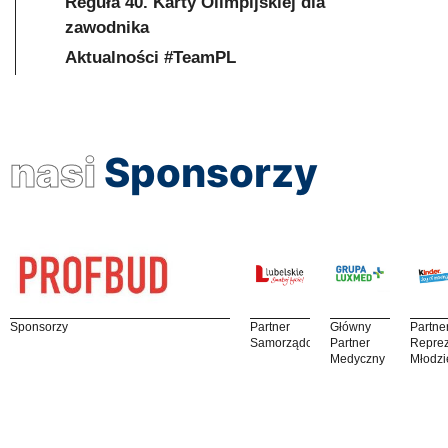
Reguła 40. Karty Olimpijskiej dla
zawodnika
Aktualności #TeamPL
nasi
Sponsorzy
Sponsorzy
Partner
Główny
Partne
Samorządowy
Partner
Reprez
Medyczny
Młodzi