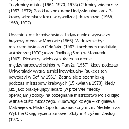
Trzykrotny mistrz (1964, 1970, 1973) i 2-krotny wicemistrz
(1957, 1972) Polski w konkurencji indywidualnej oraz 3-
krotny wicemistrz kraju w rywalizacji drużynowej (1968,
1969, 1972).
Uczestnik mistrzostw świata. Indywidualnie wywalczył
brązowy medal w Moskwie (1966). W drużynie był:
mistrzem świata w Gdańsku (1963) i srebrnym medalistą
w Ankarze (1970); także finalistą (5 m.) w Montrealu
(1967). Pierwszy, większy sukces na arenie
międzynarodowej odniósł w Paryżu (1957), kiedy podczas
Uniwersjady wygrał turniej indywidualny (sukces ten
powtórzył w Sofii w 1961). Żegnał się z szermierką
podczas mistrzostw krajowych (15 kwietnia 1973), kiedy
już, jako praktykujący lekarz (w przerwie między
operacjami) zdobył na pożegnanie mistrzostwo Polski bijąc
w finale dużo młodszego, klubowego kolegę – Zbigniewa
Matwiejewa. Mistrz Sportu, odznaczony m. in. Medalem za
Wybitne Osiągnięcia Sportowe i Złotym Krzyżem Zasługi
(1979).