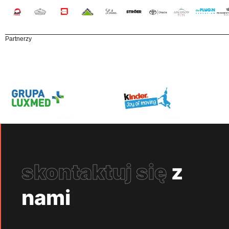
Partnerzy
skontaktuj się
z
nami