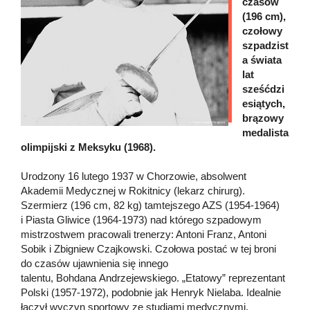
czasów
(196 cm),
czołowy
szpadzist
a świata
lat
sześćdzi
esiątych,
brązowy
medalista
olimpijski z Meksyku (1968).
Urodzony 16 lutego 1937 w Chorzowie, absolwent
Akademii Medycznej w Rokitnicy (lekarz chirurg).
Szermierz (196 cm, 82 kg) tamtejszego AZS (1954-1964)
i Piasta Gliwice (1964-1973) nad którego szpadowym
mistrzostwem pracowali trenerzy: Antoni Franz, Antoni
Sobik i Zbigniew Czajkowski. Czołowa postać w tej broni
do czasów ujawnienia się innego
talentu, Bohdana Andrzejewskiego. „Etatowy” reprezentant
Polski (1957-1972), podobnie jak Henryk Nielaba. Idealnie
łączył wyczyn sportowy ze studiami medycznymi.