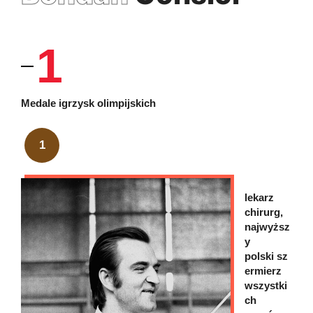
1
Medale igrzysk olimpijskich
1
lekarz
chirurg,
najwyższ
y
polski sz
ermierz
wszystki
ch