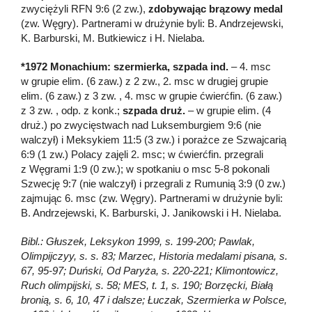
zwyciężyli RFN 9:6 (2 zw.),
zdobywając brązowy medal
(zw. Węgry). Partnerami w drużynie byli: B. Andrzejewski,
K. Barburski, M. Butkiewicz i H. Nielaba.
*1972 Monachium: szermierka, szpada ind.
– 4. msc
w grupie elim. (6 zaw.) z 2 zw., 2. msc w drugiej grupie
elim. (6 zaw.) z 3 zw. , 4. msc w grupie ćwierćfin. (6 zaw.)
z 3 zw. , odp. z konk.;
szpada druż.
– w grupie elim. (4
druż.) po zwycięstwach nad Luksemburgiem 9:6 (nie
walczył) i Meksykiem 11:5 (3 zw.) i porażce ze Szwajcarią
6:9 (1 zw.) Polacy zajęli 2. msc; w ćwierćfin. przegrali
z Węgrami 1:9 (0 zw.); w spotkaniu o msc 5-8 pokonali
Szwecję 9:7 (nie walczył) i przegrali z Rumunią 3:9 (0 zw.)
zajmując 6. msc (zw. Węgry). Partnerami w drużynie byli:
B. Andrzejewski, K. Barburski, J. Janikowski i H. Nielaba.
Bibl.: Głuszek, Leksykon 1999, s. 199-200; Pawlak,
Olimpijczyy, s. s. 83; Marzec, Historia medalami pisana, s.
67, 95-97; Duński, Od Paryża, s. 220-221; Klimontowicz,
Ruch olimpijski, s. 58; MES, t. 1, s. 190; Borzęcki, Białą
bronią, s. 6, 10, 47 i dalsze; Łuczak, Szermierka w Polsce,