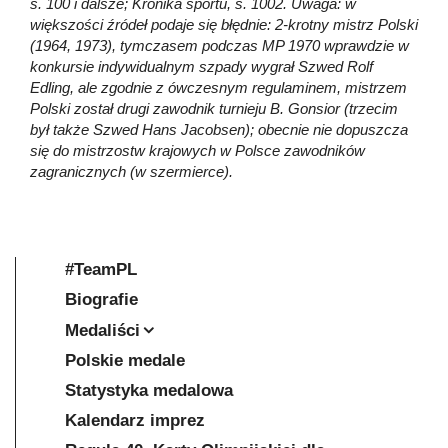
s. 100 i dalsze; Kronika sportu, s. 1002. Uwaga: w
większości źródeł podaje się błędnie: 2-krotny mistrz Polski
(1964, 1973), tymczasem podczas MP 1970 wprawdzie w
konkursie indywidualnym szpady wygrał Szwed Rolf
Edling, ale zgodnie z ówczesnym regulaminem, mistrzem
Polski został drugi zawodnik turnieju B. Gonsior (trzecim
był także Szwed Hans Jacobsen); obecnie nie dopuszcza
się do mistrzostw krajowych w Polsce zawodników
zagranicznych (w szermierce).
#TeamPL
Biografie
Medaliści
Polskie medale
Statystyka medalowa
Kalendarz imprez