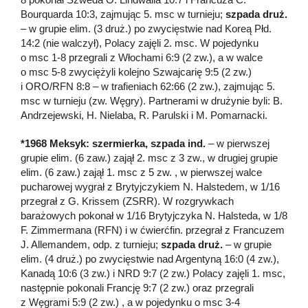
Bourquarda 10:3, zajmując 5. msc w turnieju;
szpada druż.
– w grupie elim. (3 druż.) po zwycięstwie nad Koreą Płd.
14:2 (nie walczył), Polacy zajęli 2. msc. W pojedynku
o msc 1-8 przegrali z Włochami 6:9 (2 zw.), a w walce
o msc 5-8 zwyciężyli kolejno Szwajcarię 9:5 (2 zw.)
i ORO/RFN 8:8 – w trafieniach 62:66 (2 zw.), zajmując 5.
msc w turnieju (zw. Węgry). Partnerami w drużynie byli: B.
Andrzejewski, H. Nielaba, R. Parulski i M. Pomarnacki.
*1968 Meksyk: szermierka, szpada ind.
– w pierwszej
grupie elim. (6 zaw.) zajął 2. msc z 3 zw., w drugiej grupie
elim. (6 zaw.) zajął 1. msc z 5 zw. , w pierwszej walce
pucharowej wygrał z Brytyjczykiem N. Halstedem, w 1/16
przegrał z G. Krissem (ZSRR). W rozgrywkach
barażowych pokonał w 1/16 Brytyjczyka N. Halsteda, w 1/8
F. Zimmermana (RFN) i w ćwierćfin. przegrał z Francuzem
J. Allemandem, odp. z turnieju;
szpada druż.
– w grupie
elim. (4 druż.) po zwycięstwie nad Argentyną 16:0 (4 zw.),
Kanadą 10:6 (3 zw.) i NRD 9:7 (2 zw.) Polacy zajęli 1. msc,
następnie pokonali Francję 9:7 (2 zw.) oraz przegrali
z Węgrami 5:9 (2 zw.) , a w pojedynku o msc 3-4