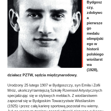
Bydgosz
czy,
zdobywc
a
pierwsze
go
medalu
olimpijski
ego w
historii
polskiego
wioślarst
wa
(1928),
działacz PZTW, sędzia międzynarodowy.
Urodzony 25 lutego 1907 w Bydgoszczy, syn Emila i Zofii
Mróz, ukończył tamtejszą Szkołę Rzemiosł Artystycznych
specjalizując się w stylowych meblach. Z wioślarstwem
zapoznał się w Bydgoskim Towarzystwie Wioślarskim
(1925) i przez całą karierę sportową pozostał mu wierny.