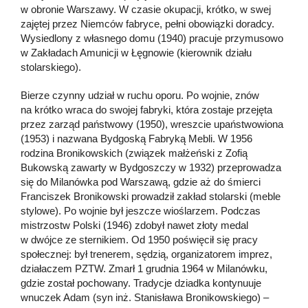
w obronie Warszawy. W czasie okupacji, krótko, w swej
zajętej przez Niemców fabryce, pełni obowiązki doradcy.
Wysiedlony z własnego domu (1940) pracuje przymusowo
w Zakładach Amunicji w Łęgnowie (kierownik działu
stolarskiego).
Bierze czynny udział w ruchu oporu. Po wojnie, znów
na krótko wraca do swojej fabryki, która zostaje przejęta
przez zarząd państwowy (1950), wreszcie upaństwowiona
(1953) i nazwana Bydgoską Fabryką Mebli. W 1956
rodzina Bronikowskich (związek małżeński z Zofią
Bukowską zawarty w Bydgoszczy w 1932) przeprowadza
się do Milanówka pod Warszawą, gdzie aż do śmierci
Franciszek Bronikowski prowadził zakład stolarski (meble
stylowe). Po wojnie był jeszcze wioślarzem. Podczas
mistrzostw Polski (1946) zdobył nawet złoty medal
w dwójce ze sternikiem. Od 1950 poświęcił się pracy
społecznej: był trenerem, sędzią, organizatorem imprez,
działaczem PZTW. Zmarł 1 grudnia 1964 w Milanówku,
gdzie został pochowany. Tradycje dziadka kontynuuje
wnuczek Adam (syn inż. Stanisława Bronikowskiego) –