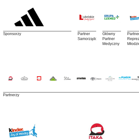
Sponsorzy
Partner
Główny
Partne
Samorządowy
Partner
Reprez
Medyczny
Młodzi
Partnerzy