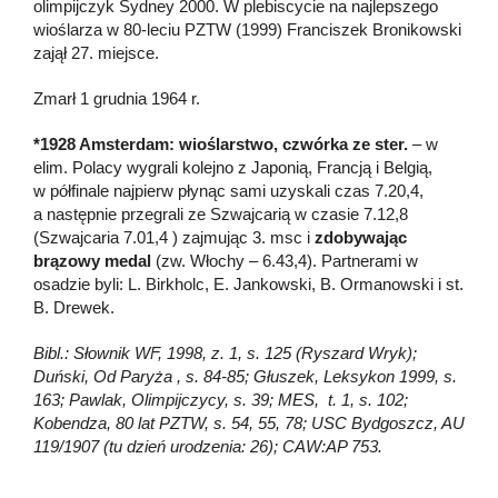
olimpijczyk Sydney 2000. W plebiscycie na najlepszego
wioślarza w 80-leciu PZTW (1999) Franciszek Bronikowski
zajął 27. miejsce.
Zmarł 1 grudnia 1964 r.
*1928 Amsterdam: wioślarstwo, czwórka ze ster.
– w
elim. Polacy wygrali kolejno z Japonią, Francją i Belgią,
w półfinale najpierw płynąc sami uzyskali czas 7.20,4,
a następnie przegrali ze Szwajcarią w czasie 7.12,8
(Szwajcaria 7.01,4 ) zajmując 3. msc i
zdobywając
brązowy medal
(zw. Włochy – 6.43,4). Partnerami w
osadzie byli: L. Birkholc, E. Jankowski, B. Ormanowski i st.
B. Drewek.
Bibl.: Słownik WF, 1998, z. 1, s. 125 (Ryszard Wryk);
Duński, Od Paryża , s. 84-85; Głuszek, Leksykon 1999, s.
163; Pawlak, Olimpijczycy, s. 39; MES, t. 1, s. 102;
Kobendza, 80 lat PZTW, s. 54, 55, 78; USC Bydgoszcz, AU
119/1907 (tu dzień urodzenia: 26); CAW:AP 753.