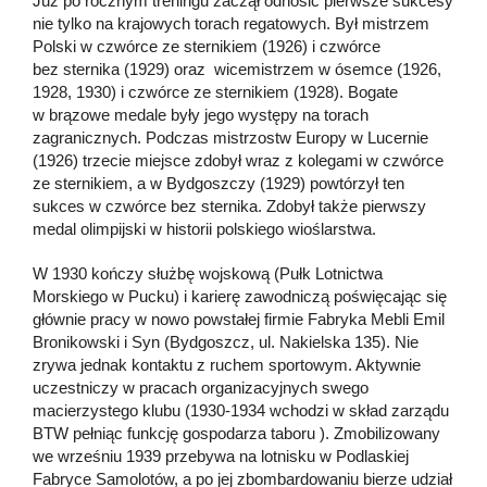
Już po rocznym treningu zaczął odnosić pierwsze sukcesy
nie tylko na krajowych torach regatowych. Był mistrzem
Polski w czwórce ze sternikiem (1926) i czwórce
bez sternika (1929) oraz wicemistrzem w ósemce (1926,
1928, 1930) i czwórce ze sternikiem (1928). Bogate
w brązowe medale były jego występy na torach
zagranicznych. Podczas mistrzostw Europy w Lucernie
(1926) trzecie miejsce zdobył wraz z kolegami w czwórce
ze sternikiem, a w Bydgoszczy (1929) powtórzył ten
sukces w czwórce bez sternika. Zdobył także pierwszy
medal olimpijski w historii polskiego wioślarstwa.
W 1930 kończy służbę wojskową (Pułk Lotnictwa
Morskiego w Pucku) i karierę zawodniczą poświęcając się
głównie pracy w nowo powstałej firmie Fabryka Mebli Emil
Bronikowski i Syn (Bydgoszcz, ul. Nakielska 135). Nie
zrywa jednak kontaktu z ruchem sportowym. Aktywnie
uczestniczy w pracach organizacyjnych swego
macierzystego klubu (1930-1934 wchodzi w skład zarządu
BTW pełniąc funkcję gospodarza taboru ). Zmobilizowany
we wrześniu 1939 przebywa na lotnisku w Podlaskiej
Fabryce Samolotów, a po jej zbombardowaniu bierze udział